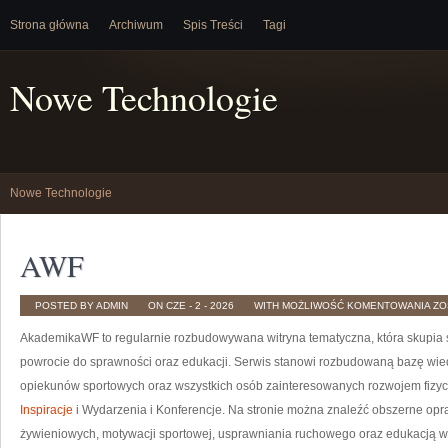
Strona główna
Archiwum
Spis Treści
Tagi
Nowe Technologie
Nowe Technologie
AWF
AW
POSTED BY ADMIN
ON CZE - 2 - 2026
WITH
MOŻLIWOŚĆ KOMENTOWANIA
ZO
AkademikaWF to regularnie rozbudowywana witryna tematyczna, która skupia si
powrocie do sprawności oraz edukacji. Serwis stanowi rozbudowaną bazę wied
opiekunów sportowych oraz wszystkich osób zainteresowanych rozwojem fizy
Inspiracje
i Wydarzenia i Konferencje. Na stronie można znaleźć obszerne op
żywieniowych, motywacji sportowej, usprawniania ruchowego oraz edukacją wyż