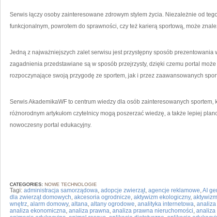
Serwis łączy osoby zainteresowane zdrowym stylem życia. Niezależnie od tego, 
funkcjonalnym, powrotem do sprawności, czy też karierą sportową, może znaleźć
Jedną z najważniejszych zalet serwisu jest przystępny sposób prezentowani
zagadnienia przedstawiane są w sposób przejrzysty, dzięki czemu portal moż
rozpoczynające swoją przygodę ze sportem, jak i przez zaawansowanych spo
Serwis AkademikaWF to centrum wiedzy dla osób zainteresowanych sportem, któ
różnorodnym artykułom czytelnicy mogą poszerzać wiedzę, a także lepiej plan
nowoczesny portal edukacyjny.
CATEGORIES:
NOWE TECHNOLOGIE
Tagi:
administracja samorządowa
,
adopcje zwierząt
,
agencje reklamowe
,
AI g
dla zwierząt domowych
,
akcesoria ogrodnicze
,
aktywizm ekologiczny
,
aktywizm
wnętrz
,
alarm domowy
,
altana
,
altany ogrodowe
,
analityka internetowa
,
analiza
analiza ekonomiczna
,
analiza prawna
,
analiza prawna nieruchomości
,
analiza