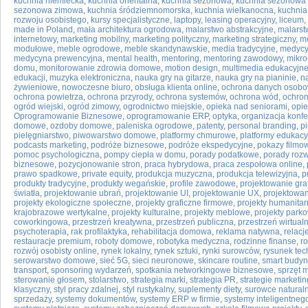
kuchnia niemiecka
,
kuchnia orientalna
,
kuchnia sezonowa
,
kuchnia sezonowa 
sezonowa zimowa
,
kuchnia śródziemnomorska
,
kuchnia wielkanocna
,
kuchnia 
rozwoju osobistego
,
kursy specjalistyczne
,
laptopy
,
leasing operacyjny
,
liceum
,
made in Poland
,
mała architektura ogrodowa
,
malarstwo abstrakcyjne
,
malarst
internetowy
,
marketing mobilny
,
marketing polityczny
,
marketing strategiczny
,
me
modułowe
,
meble ogrodowe
,
meble skandynawskie
,
media tradycyjne
,
medycy
medycyna prewencyjna
,
mental health
,
mentoring
,
mentoring zawodowy
,
mikro
domu
,
monitorowanie zdrowia domowe
,
motion design
,
multimedia edukacyjn
edukacji
,
muzyka elektroniczna
,
nauka gry na gitarze
,
nauka gry na pianinie
,
n
żywieniowe
,
nowoczesne biuro
,
obsługa klienta online
,
ochrona danych osob
ochrona powietrza
,
ochrona przyrody
,
ochrona systemów
,
ochrona wód
,
ochron
ogród wiejski
,
ogród zimowy
,
ogrodnictwo miejskie
,
opieka nad seniorami
,
opi
Oprogramowanie Biznesowe
,
oprogramowanie ERP
,
optyka
,
organizacja konfe
domowe
,
ozdoby domowe
,
paleniska ogrodowe
,
patenty
,
personal branding
,
p
pielęgniarstwo
,
piwowarstwo domowe
,
platformy chmurowe
,
platformy edukacy
podcasts marketing
,
podróże biznesowe
,
podróże ekspedycyjne
,
pokazy filmo
pomoc psychologiczna
,
pompy ciepła w domu
,
porady podatkowe
,
porady roz
biznesowe
,
pozycjonowanie stron
,
praca hybrydowa
,
praca zespołowa online
,
prawo spadkowe
,
private equity
,
produkcja muzyczna
,
produkcja telewizyjna
,
p
produkty tradycyjne
,
produkty wegańskie
,
profile zawodowe
,
projektowanie gra
światła
,
projektowanie ubrań
,
projektowanie UI
,
projektowanie UX
,
projektowan
projekty ekologiczne społeczne
,
projekty graficzne firmowe
,
projekty humanita
krajobrazowe wertykalne
,
projekty kulturalne
,
projekty meblowe
,
projekty park
coworkingowa
,
przestrzeń kreatywna
,
przestrzeń publiczna
,
przestrzeń wirtual
psychoterapia
,
rak profilaktyka
,
rehabilitacja domowa
,
reklama natywna
,
relacj
restauracje premium
,
roboty domowe
,
robotyka medyczna
,
rodzinne finanse
,
r
rozwój osobisty online
,
rynek lokalny
,
rynek sztuki
,
rynki surowców
,
rysunek tec
serowarstwo domowe
,
sieć 5G
,
sieci neuronowe
,
skincare routine
,
smart budyn
transport
,
sponsoring wydarzeń
,
spotkania networkingowe biznesowe
,
sprzęt 
sterowanie głosem
,
stolarstwo
,
strategia marki
,
strategia PR
,
strategie marketi
klasyczny
,
styl pracy zdalnej
,
styl rustykalny
,
suplementy diety
,
surowce natural
sprzedaży
,
systemy dokumentów
,
systemy ERP w firmie
,
systemy inteligentne