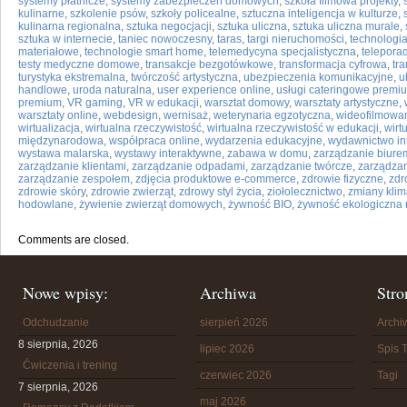
systemy płatnicze
,
systemy zabezpieczeń domowych
,
szkoła filmowa projekty
,
kulinarne
,
szkolenie psów
,
szkoły policealne
,
sztuczna inteligencja w kulturze
,
kulinarna regionalna
,
sztuka negocjacji
,
sztuka uliczna
,
sztuka uliczna murale
,
sztuka w internecie
,
taniec nowoczesny
,
taras
,
targi nieruchomości
,
technologi
materiałowe
,
technologie smart home
,
telemedycyna specjalistyczna
,
telepora
testy medyczne domowe
,
transakcje bezgotówkowe
,
transformacja cyfrowa
,
tr
turystyka ekstremalna
,
twórczość artystyczna
,
ubezpieczenia komunikacyjne
,
u
handlowe
,
uroda naturalna
,
user experience online
,
usługi cateringowe premi
premium
,
VR gaming
,
VR w edukacji
,
warsztat domowy
,
warsztaty artystyczne
,
warsztaty online
,
webdesign
,
wernisaż
,
weterynaria egzotyczna
,
wideofilmowa
wirtualizacja
,
wirtualna rzeczywistość
,
wirtualna rzeczywistość w edukacji
,
wirt
międzynarodowa
,
współpraca online
,
wydarzenia edukacyjne
,
wydawnictwo in
wystawa malarska
,
wystawy interaktywne
,
zabawa w domu
,
zarządzanie biure
zarządzanie klientami
,
zarządzanie odpadami
,
zarządzanie twórcze
,
zarządza
zarządzanie zespołem
,
zdjęcia produktowe e-commerce
,
zdrowie fizyczne
,
zdr
zdrowie skóry
,
zdrowie zwierząt
,
zdrowy styl życia
,
ziołolecznictwo
,
zmiany klim
hodowlane
,
żywienie zwierząt domowych
,
żywność BIO
,
żywność ekologiczna 
Comments are closed.
Nowe wpisy:
Archiwa
Stro
Odchudzanie
sierpień 2026
Arch
8 sierpnia, 2026
lipiec 2026
Spis T
Ćwiczenia i trening
czerwiec 2026
Tagi
7 sierpnia, 2026
maj 2026