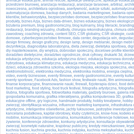
animacje edukacyjne
,
animal rescue
,
aplikacje dietetyczne
,
aplikacje edukacy
przestrzeni biurowej
,
aranżacja restauracji
,
aranżacje tarasowe
,
arbitraż
,
archi
nowoczesna
,
architektura ogrodowa
,
asertywność
,
aukcje sztuki
,
automatyczna
automatyzacja domowa
,
backup danych
,
badania marketingowe
,
badania opini
klientów
,
behawiorystyka
,
bezpieczeństwo domowe
,
bezpieczeństwo finansowe
produkty
,
biznes Azja
,
biznes data-driven
,
biznes edukacyjny
,
biznes ekologicz
biżuteria premium
,
blog gastronomiczny
,
blog kulinarny
,
blog literacki
,
branding
restauracji
,
branding wizualny
,
chatboty
,
chirurgia rekonstrukcyjna
,
chmura obli
zawodowy
,
coaching zdrowia
,
content SEO
,
CSR globalny
,
CSR strategie
,
cust
domowe
,
cyberbezpieczeństwo firmowe
,
data center
,
degustacja win
,
degustac
design firmowy
,
design graficzny
,
design lamp
,
design meblarski
,
design mebli
dezynfekcja
,
diagnostyka laboratoryjna
,
dieta zwierząt
,
dietetyka sportowa
,
dig
diy majsterkowanie
,
diy wnętrza
,
dobrostan społeczny
,
docelowe profile klient
doradztwo dietetyczne
,
doradztwo ogrodnicze
,
druk cyfrowy
,
drukarki 3d
,
drzew
edukacja artystyczna
,
edukacja artystyczna dzieci
,
edukacja finansowa dorosł
hybrydowa
,
edukacja klimatyczna
,
edukacja medyczna
,
edukacja techniczna
,
dzieci
,
edukacja zdrowotna szkolna
,
ekologia miejska
,
ekologia społeczna
,
eko
elektromobilność
,
elektronika medyczna
,
elektronika mobilna
,
energia cieplna
,
video
,
eventy biznesowe
,
eventy filmowe
,
eventy gastronomiczne
,
eventy kultu
eventy sportowe
,
Facebook Ads
,
fashion show
,
festiwale nauki
,
film animowany
finanse korporacyjne
,
finansowanie nauki
,
firewall
,
fizjoterapia dzieci
,
food deli
food marketing
,
food styling
,
food truck festival
,
fotografia artystyczna
,
fotografi
ślubna
,
fotografia sportowa
,
fotowoltaika materiały
,
gadżety biurowe
,
galeria in
gospodarka komunalna
,
grafika interaktywna
,
grafika komputerowa 3D
,
grafik
edukacyjne offline
,
gry logiczne
,
handmade produkty
,
hobby kreatywne
,
hobby 
zwierząt
,
identyfikacja wizualna
,
influencer marketing kampanie
,
infrastruktura
artystyczne
,
inteligentne oświetlenie
,
jachty luksusowe
,
jastrzębie inwestycyjne
kancelaria podatkowa
,
kapitał obrotowy
,
kluby czytelnicze
,
know-how
,
kodeks e
mobilne
,
komunikacja interpersonalna
,
komunikatory
,
konferencje hotelowe
,
ko
żywienie
,
konferencje zdrowotne
,
konkursy artystyczne
,
konsultacje obywatelsk
zwierząt
,
kosmetyki naturalne
,
krajobraz publiczny
,
kredyty mieszkaniowe
,
kryp
kuchnia fusion
,
kuchnia grecka
,
kuchnia indyjska
,
kuchnia meksykańska
,
kuch