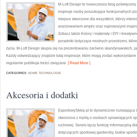
M-Loft Design to nowoczesny blog poświęcony t
inspiruje osoby poszukujące funkcjonalnych po
miejsce stworzone dla wszystkich, którzy inter
aranżowaniem wnętrz oraz najnowszymi inspira
Zobacz także Kolory i materiały i DIY i kreatyw
poradniki dotyczące modnych przestrzeni, któr
życia. M-Loft Design skupia się na prezentowaniu zarówno skandynawskich, jak
Każdy odwiedzający znajdzie tutaj inspiracje, które mogą zostać wykorzystane
regularnie publikuje treści związane
[ Read More ]
CATEGORIES:
NOWE TECHNOLOGIE
Akcesoria i dodatki
EsportowySklep.pl to dynamicznie rozwijająca s
stworzona z myślą o osobach uprawiających spo
ruchowej. Serwis łączy funkcję informacyjną d
dotyczących sportowej garderoby, butów sport