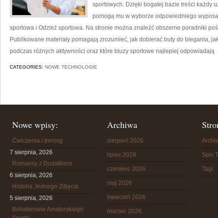
sportowych. Dzięki bogatej bazie treści każdy 
pomogą mu w wyborze odpowiedniego wyposaż
sportowa i Odzież sportowa. Na stronie można znaleźć obszerne poradniki poś
Publikowane materiały pomagają zrozumieć, jak dobierać buty do biegania, j
podczas różnych aktywności oraz które bluzy sportowe najlepiej odpowiadają
[
CATEGORIES:
NOWE TECHNOLOGIE
Nowe wpisy:
Archiwa
Stro
Ćwiczenia i trening
sierpień 2026
Arch
7 sierpnia, 2026
lipiec 2026
Spis T
Romansy z Dodatkiem
czerwiec 2026
Tagi
6 sierpnia, 2026
maj 2026
Historia Jednego Zdjęcia
kwiecień 2026
5 sierpnia, 2026
Bohaterowie Amatorskiego
marzec 2026