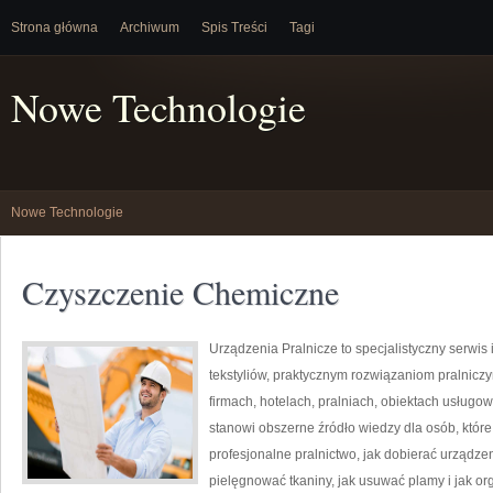
Strona główna
Archiwum
Spis Treści
Tagi
Nowe Technologie
Nowe Technologie
Czyszczenie Chemiczne
Urządzenia Pralnicze to specjalistyczny serwi
tekstyliów, praktycznym rozwiązaniom pralni
firmach, hotelach, pralniach, obiektach usług
stanowi obszerne źródło wiedzy dla osób, które 
profesjonalne pralnictwo, jak dobierać urządzen
pielęgnować tkaniny, jak usuwać plamy i jak o