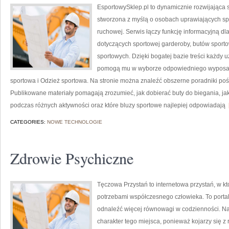
EsportowySklep.pl to dynamicznie rozwijająca s
stworzona z myślą o osobach uprawiających spo
ruchowej. Serwis łączy funkcję informacyjną d
dotyczących sportowej garderoby, butów sport
sportowych. Dzięki bogatej bazie treści każdy 
pomogą mu w wyborze odpowiedniego wyposaż
sportowa i Odzież sportowa. Na stronie można znaleźć obszerne poradniki poś
Publikowane materiały pomagają zrozumieć, jak dobierać buty do biegania, j
podczas różnych aktywności oraz które bluzy sportowe najlepiej odpowiadają
[
CATEGORIES:
NOWE TECHNOLOGIE
Zdrowie Psychiczne
Tęczowa Przystań to internetowa przystań, w kt
potrzebami współczesnego człowieka. To portal
odnaleźć więcej równowagi w codzienności. N
charakter tego miejsca, ponieważ kojarzy się z