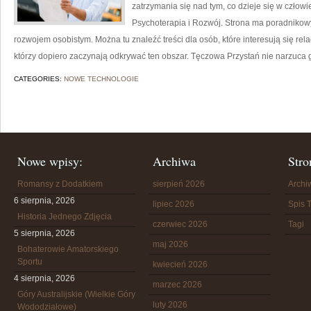
zatrzymania się nad tym, co dzieje się w czło
Psychoterapia i Rozwój. Strona ma poradnikowy
rozwojem osobistym. Można tu znaleźć treści dla osób, które interesują się rela
którzy dopiero zaczynają odkrywać ten obszar. Tęczowa Przystań nie narzuca
CATEGORIES:
NOWE TECHNOLOGIE
Nowe wpisy:
Archiwa
Stro
Romansy z Dodatkiem
sierpień 2026
Arch
6 sierpnia, 2026
lipiec 2026
Spis T
Historia Jednego Zdjęcia
czerwiec 2026
Tagi
5 sierpnia, 2026
maj 2026
Bohaterowie Amatorskiego
Sportu
kwiecień 2026
4 sierpnia, 2026
marzec 2026
Góry Australijskie (Wielkie Góry
luty 2026
Wododziałowe)