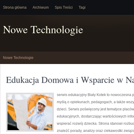
Strona główna
Archiwum
Spis Treści
Tagi
Nowe Technologie
Nowe Technologie
Edukacja Domowa i Wsparcie w N
serwis edukacyjny Biały Kotek to nowoczesna pl
myślą o opiekunach, pedagogach, a także wsz
dzieci. Serwis poświęcony jest tematyce placó
edukacyjnych, dostarczając wartościowych info
wspierać rozwój dziecka. Strona stanowi rozbu
znaleźć porady, analizy oraz ciekawostki zwi