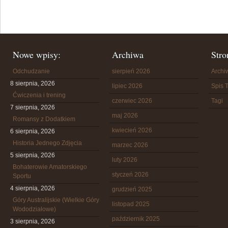
Nowe wpisy:
Archiwa
Stro
Odchudzanie
sierpień 2026
Arch
8 sierpnia, 2026
lipiec 2026
Spis T
Ćwiczenia i trening
czerwiec 2026
Tagi
7 sierpnia, 2026
maj 2026
Romansy z Dodatkiem
kwiecień 2026
6 sierpnia, 2026
Historia Jednego Zdjęcia
marzec 2026
5 sierpnia, 2026
luty 2026
Bohaterowie Amatorskiego
styczeń 2026
Sportu
4 sierpnia, 2026
grudzień 2025
Góry Australijskie (Wielkie Góry
listopad 2025
Wododziałowe)
październik 2025
3 sierpnia, 2026