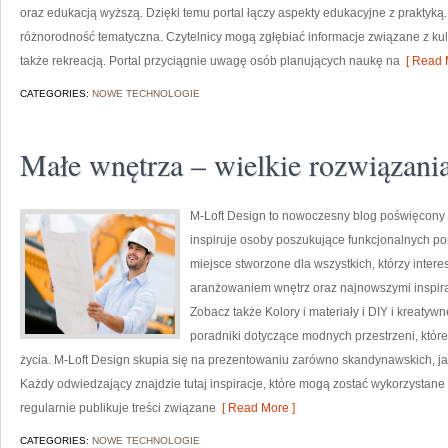
oraz edukacją wyższą. Dzięki temu portal łączy aspekty edukacyjne z praktyką.
różnorodność tematyczna. Czytelnicy mogą zgłębiać informacje związane z kultu
także rekreacją. Portal przyciągnie uwagę osób planujących naukę na
[ Read 
CATEGORIES:
NOWE TECHNOLOGIE
Małe wnętrza – wielkie rozwiązani
M-Loft Design to nowoczesny blog poświęcony t
inspiruje osoby poszukujące funkcjonalnych po
miejsce stworzone dla wszystkich, którzy inter
aranżowaniem wnętrz oraz najnowszymi inspira
Zobacz także Kolory i materiały i DIY i kreatyw
poradniki dotyczące modnych przestrzeni, któr
życia. M-Loft Design skupia się na prezentowaniu zarówno skandynawskich, jak
Każdy odwiedzający znajdzie tutaj inspiracje, które mogą zostać wykorzystane
regularnie publikuje treści związane
[ Read More ]
CATEGORIES:
NOWE TECHNOLOGIE