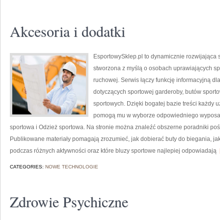
Akcesoria i dodatki
EsportowySklep.pl to dynamicznie rozwijająca s
stworzona z myślą o osobach uprawiających spo
ruchowej. Serwis łączy funkcję informacyjną d
dotyczących sportowej garderoby, butów sport
sportowych. Dzięki bogatej bazie treści każdy 
pomogą mu w wyborze odpowiedniego wyposaż
sportowa i Odzież sportowa. Na stronie można znaleźć obszerne poradniki poś
Publikowane materiały pomagają zrozumieć, jak dobierać buty do biegania, j
podczas różnych aktywności oraz które bluzy sportowe najlepiej odpowiadają
[
CATEGORIES:
NOWE TECHNOLOGIE
Zdrowie Psychiczne