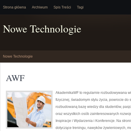
Strona główna
Archiwum
Spis Treści
Tagi
Nowe Technologie
Nowe Technologie
AWF
AkademikaWF to regularnie rozbudowywana witr
fizycznej, świadomym stylu życia, powrocie do 
rozbudowaną bazę wiedzy dla studentów, pasj
oraz wszystkich osób zainteresowanych rozwojem
Inspiracje i Wydarzenia i Konferencje. Na str
dotyczące treningu, nawyków żywieniowych, m