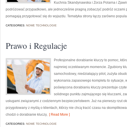
Kuchnia Skandynawska i Zorza Polarna i Zjawisk
podróżować przypadkowo, ale jednocześnie pragną zobaczyć podróż oczami pas
pomagają przygotować się do wyjazdu. Tematyka strony łączy zarówno popula
CATEGORIES:
NOWE TECHNOLOGIE
Prawo i Regulacje
Profesjonalne dorabianie kluczy to pomoc, któr
najmniej oczekiwanym momencie. Zgubiony klu
samochodowy, niedziałający pilot, zużyta obu
wykonania zapasowego kompletu to sytuacje, w 
poświęcona dorabianiu kluczy prezentuje czytel
solidnego punktu zajmującego się kluczami, 
usługami związanymi z codziennym bezpieczeństwem. Już na pierwszy rzut ok
przygotowany z myślą o klientach, którzy nie chcą tracić czasu na skomplikowa
chodzi o dorabianie kluczy,
[ Read More ]
CATEGORIES:
NOWE TECHNOLOGIE