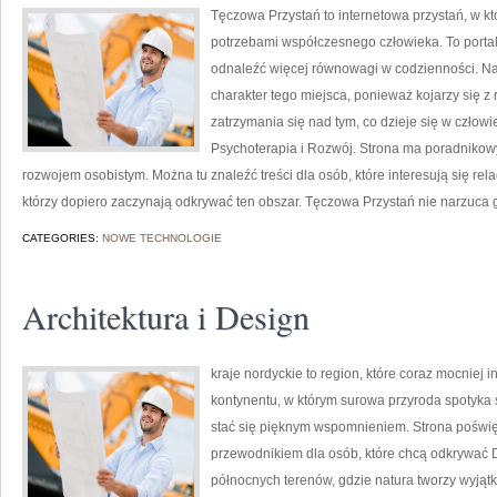
Tęczowa Przystań to internetowa przystań, w kt
potrzebami współczesnego człowieka. To portal
odnaleźć więcej równowagi w codzienności. N
charakter tego miejsca, ponieważ kojarzy się z
zatrzymania się nad tym, co dzieje się w czło
Psychoterapia i Rozwój. Strona ma poradnikowy
rozwojem osobistym. Można tu znaleźć treści dla osób, które interesują się rela
którzy dopiero zaczynają odkrywać ten obszar. Tęczowa Przystań nie narzuca
CATEGORIES:
NOWE TECHNOLOGIE
Architektura i Design
kraje nordyckie to region, które coraz mocniej 
kontynentu, w którym surowa przyroda spotyka
stać się pięknym wspomnieniem. Strona poświę
przewodnikiem dla osób, które chcą odkrywać Dan
północnych terenów, gdzie natura tworzy wyjątk