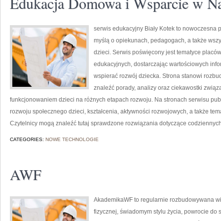
Edukacja Domowa i Wsparcie w N
serwis edukacyjny Biały Kotek to nowoczesna pl
myślą o opiekunach, pedagogach, a także wsz
dzieci. Serwis poświęcony jest tematyce placó
edukacyjnych, dostarczając wartościowych info
wspierać rozwój dziecka. Strona stanowi rozbu
znaleźć porady, analizy oraz ciekawostki zwi
funkcjonowaniem dzieci na różnych etapach rozwoju. Na stronach serwisu pu
rozwoju społecznego dzieci, kształcenia, aktywności rozwojowych, a także te
Czytelnicy mogą znaleźć tutaj sprawdzone rozwiązania dotyczące codziennyc
CATEGORIES:
NOWE TECHNOLOGIE
AWF
AkademikaWF to regularnie rozbudowywana witr
fizycznej, świadomym stylu życia, powrocie do 