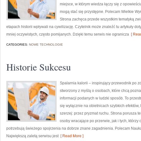
miejsce, w którym wiedza łączy się z opowieści
mogą stać się przystępne. Polecam Wielkie Wyna
Strona zachęca przede wszystkim tematyką zwi
etapach historii wpływali na cywilizację. Czytelnik może znaleźć tu artykuły d
mniej oczywistych, często pomijanych. Dzięki temu serwis nie ogranicza
[ Read
CATEGORIES:
NOWE TECHNOLOGIE
Historie Sukcesu
Spalarnia kalorii – inspirujący przewodnik po zd
stworzony z myślą o osobach, które chcą poznać
informacji podanych w ludzki sposób. To przestr
się wyłącznie na obietnicach szybkich efektów, 
szerzej: przez pryzmat ruchu. Strona porusza 
osoby wracające po przerwie, jak i tych, którz
potrzebują świeżego spojrzenia na dobrze znane zagadnienia. Polecam Nauka o
Największą zaletą serwisu jest
[ Read More ]