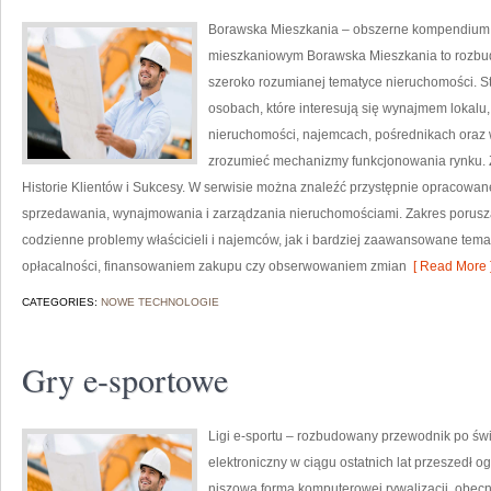
Borawska Mieszkania – obszerne kompendium o
mieszkaniowym Borawska Mieszkania to rozbu
szeroko rozumianej tematyce nieruchomości. S
osobach, które interesują się wynajmem lokalu,
nieruchomości, najemcach, pośrednikach oraz w
zrozumieć mechanizmy funkcjonowania rynku. 
Historie Klientów i Sukcesy. W serwisie można znaleźć przystępnie opracowan
sprzedawania, wynajmowania i zarządzania nieruchomościami. Zakres porus
codzienne problemy właścicieli i najemców, jak i bardziej zaawansowane te
opłacalności, finansowaniem zakupu czy obserwowaniem zmian
[ Read More 
CATEGORIES:
NOWE TECHNOLOGIE
Gry e-sportowe
Ligi e-sportu – rozbudowany przewodnik po świec
elektroniczny w ciągu ostatnich lat przeszedł 
niszową formą komputerowej rywalizacji, obecn