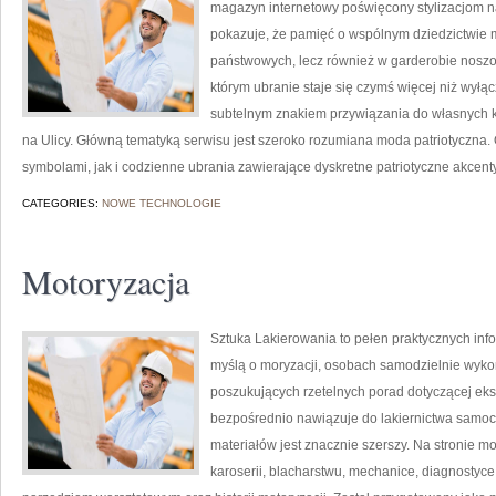
magazyn internetowy poświęcony stylizacjom n
pokazuje, że pamięć o wspólnym dziedzictwie 
państwowych, lecz również w garderobie noszone
którym ubranie staje się czymś więcej niż wy
subtelnym znakiem przywiązania do własnych k
na Ulicy. Główną tematyką serwisu jest szeroko rozumiana moda patriotyczna.
symbolami, jak i codzienne ubrania zawierające dyskretne patriotyczne akcenty
CATEGORIES:
NOWE TECHNOLOGIE
Motoryzacja
Sztuka Lakierowania to pełen praktycznych infor
myślą o moryzacji, osobach samodzielnie wyko
poszukujących rzetelnych porad dotyczącej ek
bezpośrednio nawiązuje do lakiernictwa samo
materiałów jest znacznie szerszy. Na stronie 
karoserii, blacharstwu, mechanice, diagnostyce