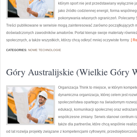
którym sport nie jest przedstawiany wyłącznie 
jako źródło codziennej energii, forma wspólne
pokonywania własnych ograniczeń. Polecamy St
Treści publikowane w serwisie mogą zainteresować zarówno początkujących mił
doświadczonych zawodników amatorów. Portal kieruje swoje materiały również
społecznych, a także wszystkich, którzy chcą odkryć mniej oczywiste formy
[ Re
CATEGORIES:
NOWE TECHNOLOGIE
Góry Australijskie (Wielkie Góry
Organizacja Think to miejsce, w którym kompete
dynamiczna organizacja, której celem jest rozw
społeczeństwa opartego na świadomym rozwoju.
edukacji, komunikacji społecznej oraz wdraża
współczesne zmiany. Serwis stanowi centrum rz
także dla partnerów, które chcą wspólnie real
od lat rozwija projekty związane z kompetencjami cyfrowymi, przedsiębiorczoś