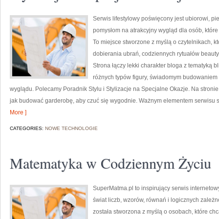
Serwis lifestylowy poświęcony jest ubiorowi, p
pomysłom na atrakcyjny wygląd dla osób, które 
To miejsce stworzone z myślą o czytelnikach, k
dobierania ubrań, codziennych rytuałów beaut
Strona łączy lekki charakter bloga z tematyką bl
różnych typów figury, świadomym budowaniem 
wyglądu. Polecamy Poradnik Stylu i Stylizacje na Specjalne Okazje. Na stronie
jak budować garderobę, aby czuć się wygodnie. Ważnym elementem serwisu są 
More ]
CATEGORIES:
NOWE TECHNOLOGIE
Matematyka w Codziennym Życiu
SuperMatma.pl to inspirujący serwis interneto
świat liczb, wzorów, równań i logicznych zależn
została stworzona z myślą o osobach, które chc