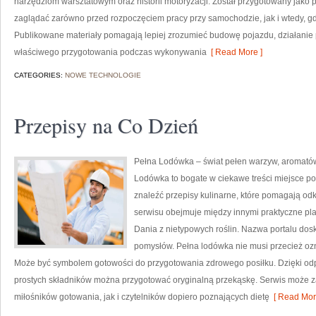
narzędziom warsztatowym oraz historii motoryzacji. Został przygotowany jako 
zaglądać zarówno przed rozpoczęciem pracy przy samochodzie, jak i wtedy, g
Publikowane materiały pomagają lepiej zrozumieć budowę pojazdu, działanie
właściwego przygotowania podczas wykonywania
[ Read More ]
CATEGORIES:
NOWE TECHNOLOGIE
Przepisy na Co Dzień
Pełna Lodówka – świat pełen warzyw, aromatów
Lodówka to bogate w ciekawe treści miejsce po
znaleźć przepisy kulinarne, które pomagają o
serwisu obejmuje między innymi praktyczne p
Dania z nietypowych roślin. Nazwa portalu do
pomysłów. Pełna lodówka nie musi przecież o
Może być symbolem gotowości do przygotowania zdrowego posiłku. Dzięki od
prostych składników można przygotować oryginalną przekąskę. Serwis może
miłośników gotowania, jak i czytelników dopiero poznających dietę
[ Read Mor