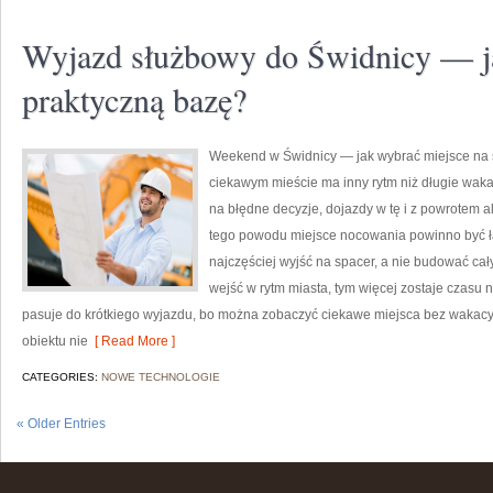
Wyjazd służbowy do Świdnicy — j
praktyczną bazę?
Weekend w Świdnicy — jak wybrać miejsce na
ciekawym mieście ma inny rytm niż długie wakac
na błędne decyzje, dojazdy w tę i z powrotem a
tego powodu miejsce nocowania powinno być ł
najczęściej wyjść na spacer, a nie budować cały
wejść w rytm miasta, tym więcej zostaje czasu 
pasuje do krótkiego wyjazdu, bo można zobaczyć ciekawe miejsca bez wakacy
obiektu nie
[ Read More ]
CATEGORIES:
NOWE TECHNOLOGIE
« Older Entries