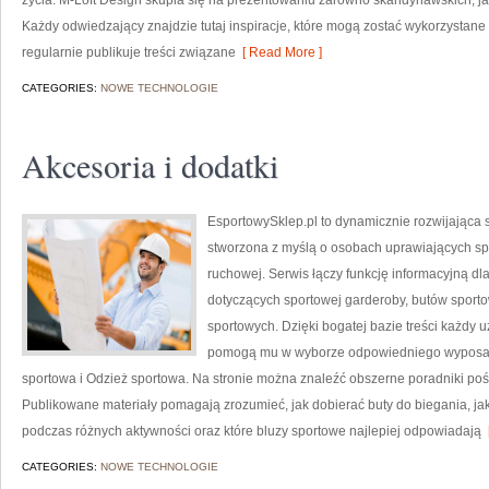
życia. M-Loft Design skupia się na prezentowaniu zarówno skandynawskich, jak
Każdy odwiedzający znajdzie tutaj inspiracje, które mogą zostać wykorzystane
regularnie publikuje treści związane
[ Read More ]
CATEGORIES:
NOWE TECHNOLOGIE
Akcesoria i dodatki
EsportowySklep.pl to dynamicznie rozwijająca s
stworzona z myślą o osobach uprawiających spo
ruchowej. Serwis łączy funkcję informacyjną d
dotyczących sportowej garderoby, butów sport
sportowych. Dzięki bogatej bazie treści każdy 
pomogą mu w wyborze odpowiedniego wyposaż
sportowa i Odzież sportowa. Na stronie można znaleźć obszerne poradniki poś
Publikowane materiały pomagają zrozumieć, jak dobierać buty do biegania, j
podczas różnych aktywności oraz które bluzy sportowe najlepiej odpowiadają
[
CATEGORIES:
NOWE TECHNOLOGIE