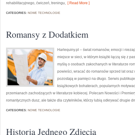
rehabilitacyjnego, ćwiczeń, treningu,
[ Read More ]
CATEGORIES:
NOWE TECHNOLOGIE
Romansy z Dodatkiem
Harlequiny.pl – świat romansów, emocji i nieza
miejsce w sieci, w którym książki łączą się z p
myślą o osobach zakochanych w literaturze ro
powieści, wracać do romansów sprzed lat oraz r
pozostają w pamięci na długo. Serwis publikuj
książkowych bohaterach, popularnych motywach
przemianach zachodzących w literaturze kobiecej. Polecam Nowości i Premiery
romantycznych dusz, ale także dla czytelników, którzy lubią odkrywać drugie d
CATEGORIES:
NOWE TECHNOLOGIE
Historia Jednego Zdjęcia