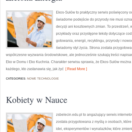
Ekos-Sułów to praktyczny serwis poświęcony oc
świadome podejście do przyrody nie musi ozn
decyzji ani kosztownych zmian. To przestrzeń, w
przykłady oraz przystępne teksty dotyczące c
gotowania, energii, recyklingu, przyrody i now
świadomy styl życia. Strona została przygotow
współczesne wyzwania środowiskowe, ale jednocześnie szukają treści napisan
Eko w Domu i Eko Kuchnia. Charakter serwisu sprawia, że Ekos-Sułów można t
każdego, kto zastanawia się, jak żyć
[ Read More ]
CATEGORIES:
NOWE TECHNOLOGIE
Kobiety w Nauce
zsbelecin.edu.pl to angażujący serwis internetow
została przygotowana z myślą o osobach, które 
idei, eksperymentów i wynalazków, które zmieni