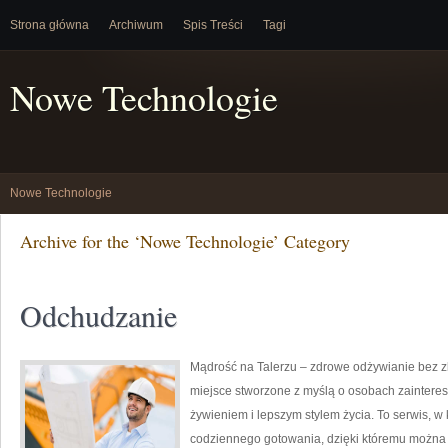
Strona główna
Archiwum
Spis Treści
Tagi
Nowe Technologie
Nowe Technologie
Archive for the ‘Nowe Technologie’ Category
Odchudzanie
Mądrość na Talerzu – zdrowe odżywianie bez z
miejsce stworzone z myślą o osobach zainter
żywieniem i lepszym stylem życia. To serwis, w 
codziennego gotowania, dzięki któremu można s