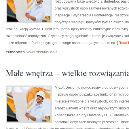
rozbudowaną bazę wiedzy dla studentów, pasj
oraz wszystkich osób zainteresowanych rozwojem
Inspiracje i Wydarzenia i Konferencje. Na str
dotyczące treningu, nawyków żywieniowych, m
oraz edukacją wyższą. Dzięki temu portal łączy aspekty edukacyjne z praktyką.
różnorodność tematyczna. Czytelnicy mogą zgłębiać informacje związane z kultu
także rekreacją. Portal przyciągnie uwagę osób planujących naukę na
[ Read 
CATEGORIES:
NOWE TECHNOLOGIE
Małe wnętrza – wielkie rozwiązani
M-Loft Design to nowoczesny blog poświęcony t
inspiruje osoby poszukujące funkcjonalnych po
miejsce stworzone dla wszystkich, którzy inter
aranżowaniem wnętrz oraz najnowszymi inspira
Zobacz także Kolory i materiały i DIY i kreatyw
poradniki dotyczące modnych przestrzeni, któr