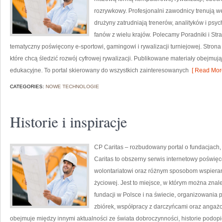
rozrywkowy. Profesjonalni zawodnicy trenują
drużyny zatrudniają trenerów, analityków i psyc
fanów z wielu krajów. Polecamy Poradniki i Strat
tematyczny poświęcony e-sportowi, gamingowi i rywalizacji turniejowej. Stron
które chcą śledzić rozwój cyfrowej rywalizacji. Publikowane materiały obejmują
edukacyjne. To portal skierowany do wszystkich zainteresowanych
[ Read More
CATEGORIES:
NOWE TECHNOLOGIE
Historie i inspiracje
CP Caritas – rozbudowany portal o fundacjach
Caritas to obszerny serwis internetowy poświ
wolontariatowi oraz różnym sposobom wspierani
życiowej. Jest to miejsce, w którym można znal
fundacji w Polsce i na świecie, organizowani
zbiórek, współpracy z darczyńcami oraz angaż
obejmuje między innymi aktualności ze świata dobroczynności, historie podopi