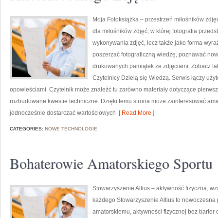
Moja Fotoksiążka – przestrzeń miłośników zdjęć
dla miłośników zdjęć, w której fotografia przeds
wykonywania zdjęć, lecz także jako forma wyraż
poszerzać fotograficzną wiedzę, poznawać nowe 
drukowanych pamiątek ze zdjęciami. Zobacz tak
Czytelnicy Dzielą się Wiedzą. Serwis łączy uży
opowieściami. Czytelnik może znaleźć tu zarówno materiały dotyczące pierwszy
rozbudowane kwestie techniczne. Dzięki temu strona może zainteresować amat
jednocześnie dostarczać wartościowych
[ Read More ]
CATEGORIES:
NOWE TECHNOLOGIE
Bohaterowie Amatorskiego Sportu
Stowarzyszenie Altius – aktywność fizyczna, w
każdego Stowarzyszenie Altius to nowoczesna 
amatorskiemu, aktywności fizycznej bez barier o