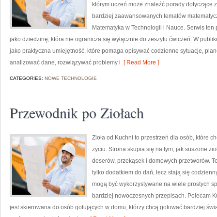
którym uczeń może znaleźć porady dotyczące 
bardziej zaawansowanych tematów matematycz
Matematyka w Technologii i Nauce. Serwis ten
jako dziedzinę, która nie ogranicza się wyłącznie do zeszytu ćwiczeń. W pub
jako praktyczna umiejętność, które pomaga opisywać codzienne sytuacje, plan
analizować dane, rozwiązywać problemy i
[ Read More ]
CATEGORIES:
NOWE TECHNOLOGIE
Przewodnik po Ziołach
Zioła od Kuchni to przestrzeń dla osób, które c
życiu. Strona skupia się na tym, jak suszone z
deserów, przekąsek i domowych przetworów. To 
tylko dodatkiem do dań, lecz stają się codzie
mogą być wykorzystywane na wiele prostych spo
bardziej nowoczesnych przepisach. Polecam Ku
jest skierowana do osób gotujących w domu, którzy chcą gotować bardziej św