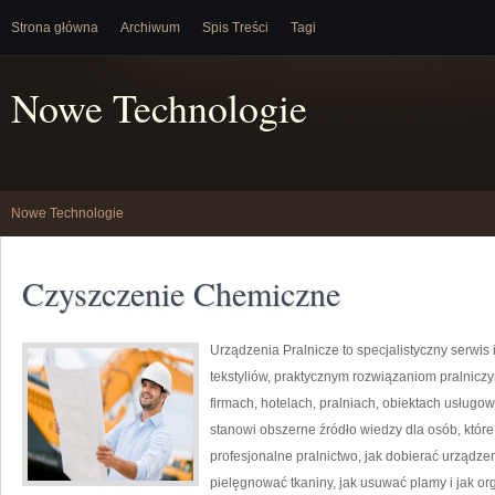
Strona główna
Archiwum
Spis Treści
Tagi
Nowe Technologie
Nowe Technologie
Czyszczenie Chemiczne
Urządzenia Pralnicze to specjalistyczny serwi
tekstyliów, praktycznym rozwiązaniom pralni
firmach, hotelach, pralniach, obiektach usług
stanowi obszerne źródło wiedzy dla osób, które 
profesjonalne pralnictwo, jak dobierać urządzen
pielęgnować tkaniny, jak usuwać plamy i jak o