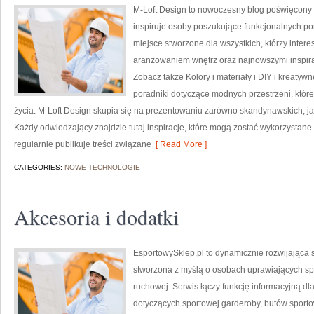
M-Loft Design to nowoczesny blog poświęcony t
inspiruje osoby poszukujące funkcjonalnych po
miejsce stworzone dla wszystkich, którzy inter
aranżowaniem wnętrz oraz najnowszymi inspira
Zobacz także Kolory i materiały i DIY i kreatyw
poradniki dotyczące modnych przestrzeni, któr
życia. M-Loft Design skupia się na prezentowaniu zarówno skandynawskich, jak
Każdy odwiedzający znajdzie tutaj inspiracje, które mogą zostać wykorzystane
regularnie publikuje treści związane
[ Read More ]
CATEGORIES:
NOWE TECHNOLOGIE
Akcesoria i dodatki
EsportowySklep.pl to dynamicznie rozwijająca s
stworzona z myślą o osobach uprawiających spo
ruchowej. Serwis łączy funkcję informacyjną d
dotyczących sportowej garderoby, butów sport