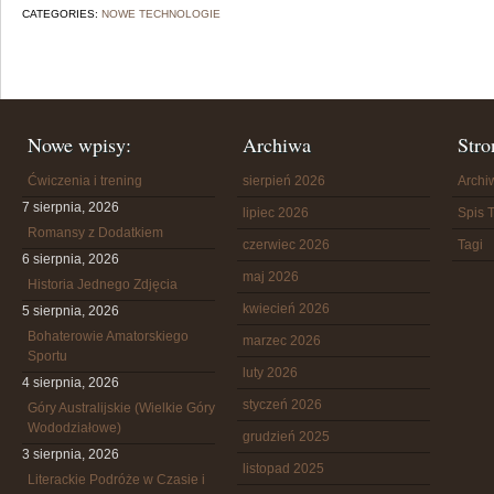
CATEGORIES:
NOWE TECHNOLOGIE
Nowe wpisy:
Archiwa
Stro
Ćwiczenia i trening
sierpień 2026
Arch
7 sierpnia, 2026
lipiec 2026
Spis T
Romansy z Dodatkiem
czerwiec 2026
Tagi
6 sierpnia, 2026
maj 2026
Historia Jednego Zdjęcia
kwiecień 2026
5 sierpnia, 2026
Bohaterowie Amatorskiego
marzec 2026
Sportu
luty 2026
4 sierpnia, 2026
styczeń 2026
Góry Australijskie (Wielkie Góry
Wododziałowe)
grudzień 2025
3 sierpnia, 2026
listopad 2025
Literackie Podróże w Czasie i