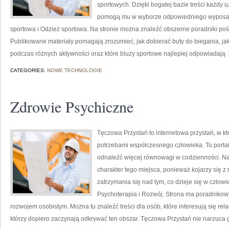
sportowych. Dzięki bogatej bazie treści każdy 
pomogą mu w wyborze odpowiedniego wyposaż
sportowa i Odzież sportowa. Na stronie można znaleźć obszerne poradniki poś
Publikowane materiały pomagają zrozumieć, jak dobierać buty do biegania, j
podczas różnych aktywności oraz które bluzy sportowe najlepiej odpowiadają
[
CATEGORIES:
NOWE TECHNOLOGIE
Zdrowie Psychiczne
Tęczowa Przystań to internetowa przystań, w kt
potrzebami współczesnego człowieka. To portal
odnaleźć więcej równowagi w codzienności. N
charakter tego miejsca, ponieważ kojarzy się z
zatrzymania się nad tym, co dzieje się w czło
Psychoterapia i Rozwój. Strona ma poradnikowy
rozwojem osobistym. Można tu znaleźć treści dla osób, które interesują się rela
którzy dopiero zaczynają odkrywać ten obszar. Tęczowa Przystań nie narzuca