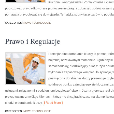
Kuchnia Skandynawska i Zorza Polarna i Zjawisk
podróżować przypadkowo, ale jednocześnie pragną zobaczyć podróż oczami pas
pomagają przygotować się do wyjazdu. Tematyka strony łączy zarówno popula
CATEGORIES:
NOWE TECHNOLOGIE
Prawo i Regulacje
Profesjonalne dorabianie kluczy to pomoc, któr
najmniej oczekiwanym momencie. Zgubiony klu
samochodowy, niedziałający pilot, zużyta obu
wykonania zapasowego kompletu to sytuacje, w 
poświęcona dorabianiu kluczy prezentuje czytel
solidnego punktu zajmującego się kluczami, 
usługami związanymi z codziennym bezpieczeństwem. Już na pierwszy rzut ok
przygotowany z myślą o klientach, którzy nie chcą tracić czasu na skomplikowa
chodzi o dorabianie kluczy,
[ Read More ]
CATEGORIES:
NOWE TECHNOLOGIE