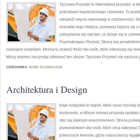
Tęczowa Przystań to internetowa przystań, w kt
potrzebami współczesnego człowieka. To portal
odnaleźć więcej równowagi w codzienności. N
charakter tego miejsca, ponieważ kojarzy się z
zatrzymania się nad tym, co dzieje się w czło
Psychoterapia i Rozwój. Strona ma poradnikowy
rozwojem osobistym. Można tu znaleźć treści dla osób, które interesują się rela
którzy dopiero zaczynają odkrywać ten obszar. Tęczowa Przystań nie narzuca
CATEGORIES:
NOWE TECHNOLOGIE
Architektura i Design
kraje nordyckie to region, które coraz mocniej 
kontynentu, w którym surowa przyroda spotyka
stać się pięknym wspomnieniem. Strona poświę
przewodnikiem dla osób, które chcą odkrywać Dan
północnych terenów, gdzie natura tworzy wyjątk