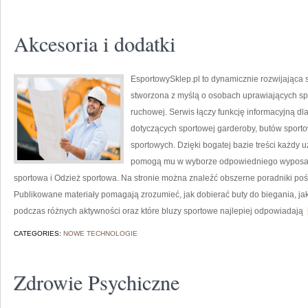
Akcesoria i dodatki
EsportowySklep.pl to dynamicznie rozwijająca s
stworzona z myślą o osobach uprawiających spo
ruchowej. Serwis łączy funkcję informacyjną d
dotyczących sportowej garderoby, butów sport
sportowych. Dzięki bogatej bazie treści każdy 
pomogą mu w wyborze odpowiedniego wyposaż
sportowa i Odzież sportowa. Na stronie można znaleźć obszerne poradniki poś
Publikowane materiały pomagają zrozumieć, jak dobierać buty do biegania, j
podczas różnych aktywności oraz które bluzy sportowe najlepiej odpowiadają
[
CATEGORIES:
NOWE TECHNOLOGIE
Zdrowie Psychiczne