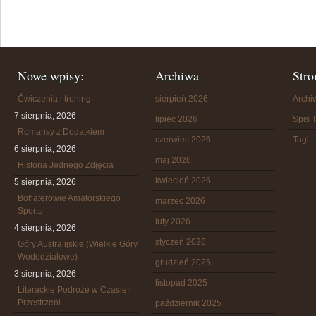
Nowe wpisy:
Archiwa
Stro
Ćwiczenia i trening
sierpień 2026
Arch
7 sierpnia, 2026
lipiec 2026
Spis T
Romansy z Dodatkiem
czerwiec 2026
Tagi
6 sierpnia, 2026
maj 2026
Historia Jednego Zdjęcia
kwiecień 2026
5 sierpnia, 2026
Bohaterowie Amatorskiego
marzec 2026
Sportu
luty 2026
4 sierpnia, 2026
styczeń 2026
Góry Australijskie (Wielkie Góry
Wododziałowe)
grudzień 2025
3 sierpnia, 2026
listopad 2025
Literackie Podróże w Czasie i
Przestrzeni
październik 2025