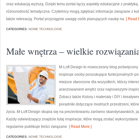
oraz edukacją wyższą. Dzięki temu portal łączy aspekty edukacyjne z praktyką.
różnorodność tematyczna. Czytelnicy mogą zgłębiać informacje związane z kultu
także rekreacją. Portal przyciągnie uwagę osób planujących naukę na
[ Read 
CATEGORIES:
NOWE TECHNOLOGIE
Małe wnętrza – wielkie rozwiązani
M-Loft Design to nowoczesny blog poświęcony t
inspiruje osoby poszukujące funkcjonalnych po
miejsce stworzone dla wszystkich, którzy inter
aranżowaniem wnętrz oraz najnowszymi inspira
Zobacz także Kolory i materiały i DIY i kreatyw
poradniki dotyczące modnych przestrzeni, któr
życia. M-Loft Design skupia się na prezentowaniu zarówno skandynawskich, jak
Każdy odwiedzający znajdzie tutaj inspiracje, które mogą zostać wykorzystane
regularnie publikuje treści związane
[ Read More ]
CATEGORIES:
NOWE TECHNOLOGIE