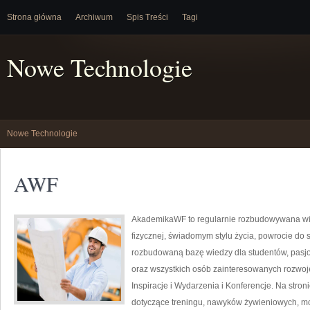
Strona główna
Archiwum
Spis Treści
Tagi
Nowe Technologie
Nowe Technologie
AWF
AkademikaWF to regularnie rozbudowywana witr
fizycznej, świadomym stylu życia, powrocie do 
rozbudowaną bazę wiedzy dla studentów, pasj
oraz wszystkich osób zainteresowanych rozwojem
Inspiracje i Wydarzenia i Konferencje. Na str
dotyczące treningu, nawyków żywieniowych, m