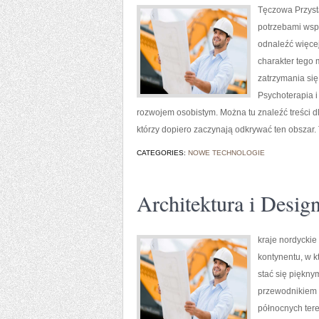
Tęczowa Przysta
potrzebami wspó
odnaleźć więce
charakter tego 
zatrzymania się
Psychoterapia i
rozwojem osobistym. Można tu znaleźć treści dla
którzy dopiero zaczynają odkrywać ten obszar
CATEGORIES:
NOWE TECHNOLOGIE
Architektura i Desig
kraje nordyckie
kontynentu, w 
stać się piękn
przewodnikiem d
północnych tere