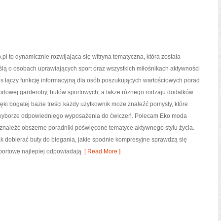
pl to dynamicznie rozwijająca się witryna tematyczna, która została
lą o osobach uprawiających sport oraz wszystkich miłośnikach aktywności
s łączy funkcję informacyjną dla osób poszukujących wartościowych porad
ortowej garderoby, butów sportowych, a także różnego rodzaju dodatków
ęki bogatej bazie treści każdy użytkownik może znaleźć pomysły, które
yborze odpowiedniego wyposażenia do ćwiczeń. Polecam Eko moda
 znaleźć obszerne poradniki poświęcone tematyce aktywnego stylu życia.
k dobierać buty do biegania, jakie spodnie kompresyjne sprawdzą się
sportowe najlepiej odpowiadają
[ Read More ]