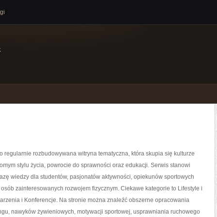
gi
e
 regularnie rozbudowywana witryna tematyczna, która skupia się kulturze
domym stylu życia, powrocie do sprawności oraz edukacji. Serwis stanowi
zę wiedzy dla studentów, pasjonatów aktywności, opiekunów sportowych
 osób zainteresowanych rozwojem fizycznym. Ciekawe kategorie to Lifestyle i
darzenia i Konferencje. Na stronie można znaleźć obszerne opracowania
ingu, nawyków żywieniowych, motywacji sportowej, usprawniania ruchowego