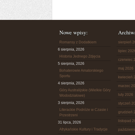
Nowe wpisy:
Archiw
Romansy z Dodatkiem
sierpień 
6 sierpnia, 2026
lipiec 202
Historia Jednego Zdjęcia
czerwiec 
5 sierpnia, 2026
maj 2026
Bohaterowie Amatorskiego
Sportu
kwiecień 
4 sierpnia, 2026
marzec 2
Góry Australijskie (Wielkie Góry
luty 2026
Wododziałowe)
3 sierpnia, 2026
styczeń 2
Literackie Podróże w Czasie i
grudzień 
Przestrzeni
listopad 
31 lipca, 2026
Afrykańskie Kultury i Tradycje
październ