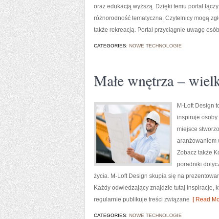
oraz edukacją wyższą. Dzięki temu portal łączy
różnorodność tematyczna. Czytelnicy mogą zgłęb
także rekreacją. Portal przyciągnie uwagę osó
CATEGORIES:
NOWE TECHNOLOGIE
Małe wnętrza – wielk
M-Loft Design t
inspiruje osoby
miejsce stworzo
aranżowaniem w
Zobacz także Ko
poradniki dotyc
życia. M-Loft Design skupia się na prezentowa
Każdy odwiedzający znajdzie tutaj inspiracje,
regularnie publikuje treści związane
[ Read Mo
CATEGORIES:
NOWE TECHNOLOGIE