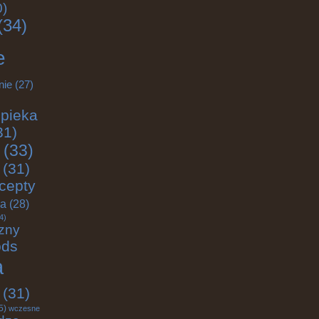
0)
(34)
e
nie
(27)
pieka
31)
(33)
(31)
cepty
ja
(28)
4)
zny
ods
a
(31)
5)
wczesne