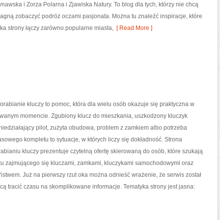
awska i Zorza Polarna i Zjawiska Natury. To blog dla tych, którzy nie chcą
gną zobaczyć podróż oczami pasjonata. Można tu znaleźć inspiracje, które
a strony łączy zarówno popularne miasta,
[ Read More ]
orabianie kluczy to pomoc, która dla wielu osób okazuje się praktyczna w
iwanym momencie. Zgubiony klucz do mieszkania, uszkodzony kluczyk
iedziałający pilot, zużyta obudowa, problem z zamkiem albo potrzeba
owego kompletu to sytuacje, w których liczy się dokładność. Strona
bianiu kluczy prezentuje czytelną ofertę skierowaną do osób, które szukają
tu zajmującego się kluczami, zamkami, kluczykami samochodowymi oraz
twem. Już na pierwszy rzut oka można odnieść wrażenie, że serwis został
hcą tracić czasu na skomplikowane informacje. Tematyka strony jest jasna: