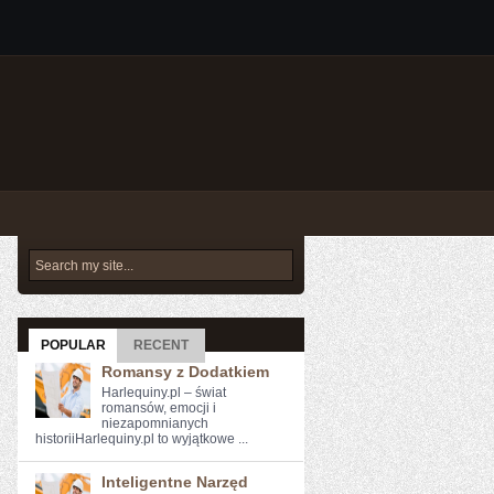
POPULAR
RECENT
Romansy z Dodatkiem
Harlequiny.pl – świat
romansów, emocji i
niezapomnianych
historiiHarlequiny.pl to wyjątkowe ...
Inteligentne Narzęd