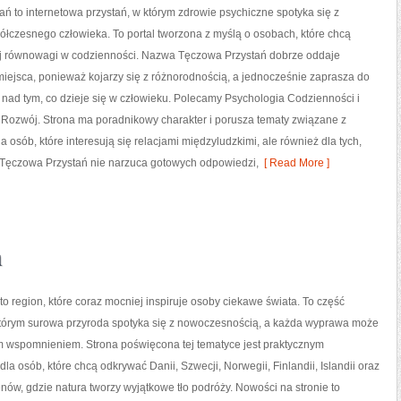
ń to internetowa przystań, w którym zdrowie psychiczne spotyka się z
łczesnego człowieka. To portal tworzona z myślą o osobach, które chcą
j równowagi w codzienności. Nazwa Tęczowa Przystań dobrze oddaje
miejsca, ponieważ kojarzy się z różnorodnością, a jednocześnie zaprasza do
 nad tym, co dzieje się w człowieku. Polecamy Psychologia Codzienności i
 Rozwój. Strona ma poradnikowy charakter i porusza tematy związane z
 osób, które interesują się relacjami międzyludzkimi, ale również dla tych,
. Tęczowa Przystań nie narzuca gotowych odpowiedzi,
[ Read More ]
n
 to region, które coraz mocniej inspiruje osoby ciekawe świata. To część
którym surowa przyroda spotyka się z nowoczesnością, a każda wyprawa może
ym wspomnieniem. Strona poświęcona tej tematyce jest praktycznym
la osób, które chcą odkrywać Danii, Szwecji, Norwegii, Finlandii, Islandii oraz
nów, gdzie natura tworzy wyjątkowe tło podróży. Nowości na stronie to