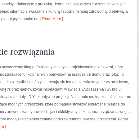
 aspekty edukacyjne z praktyką. Jedną z największych korzyści serwisu jest
iać informacje związane z kulturą fizyczną, terapią zdrowotną, dietetyką, a
b planujących naukę na
[ Read More ]
ie rozwiązania
o nowoczesny blog poświęcony tematyce projektowania przestrzeni, który
 poszukujące funkcjonalnych pomysłów na urządzenie domu oraz loftu. To
ne dla wszystkich, którzy interesują się tematami związanymi z wzornictwem,
nętrz oraz najnowszymi inspiracjami w świecie wyposażenia i wystroju.
lory i materiały i DIY i kreatywne projekty. Na stronie można znaleźć obszerne
zące modnych przestrzeni, które pomagają stworzyć estetyczne miejsce do
niu zarówno skandynawskich, jak i eklektycznych koncepcji urządzania wnętrz.
 które mogą zostać wykorzystane podczas remontu własnej przestrzeni. Portal
re ]