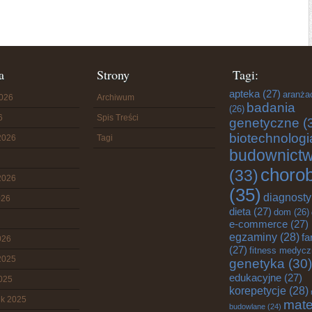
a
Strony
Tagi:
apteka
(27)
aranża
2026
Archiwum
badania
(26)
6
Spis Treści
genetyczne
(
biotechnologi
2026
Tagi
budownict
choro
(33)
2026
(35)
diagnost
026
dieta
(27)
dom
(26)
e-commerce
(27)
egzaminy
(28)
fa
026
(27)
fitness medyc
2025
genetyka
(30)
edukacyjne
(27)
2025
korepetycje
(28)
ik 2025
mate
budowlane
(24)