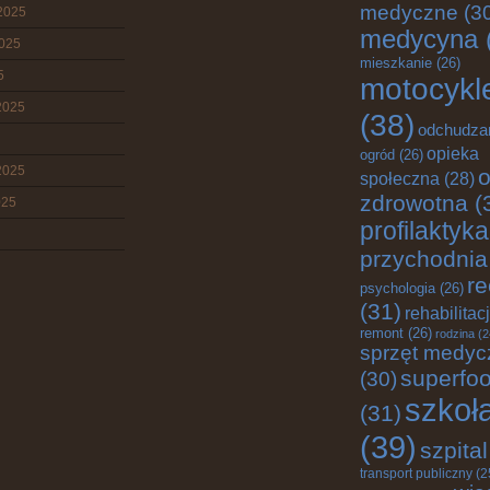
medyczne
(3
2025
medycyna
2025
mieszkanie
(26)
5
motocykl
2025
(38)
odchudza
opieka
ogród
(26)
2025
o
społeczna
(28)
zdrowotna
(
025
profilaktyka
przychodnia
re
psychologia
(26)
(31)
rehabilitac
remont
(26)
rodzina
(2
sprzęt medyc
superfo
(30)
szkoł
(31)
(39)
szpital
transport publiczny
(2