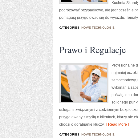
Kuchnia Skandyn
podróżować przypadkowo, ale jednocześnie pra
pomagają przygotować się do wyjazdu. Tematyk
CATEGORIES:
NOWE TECHNOLOGIE
Prawo i Regulacje
Profesjonalne d
najmniej oczek
samochodowy, n
wykonania zapas
poświęcona dora
solidnego punk
usługami związanymi z codziennym bezpieczeńs
przygotowany z myślą o klientach, którzy nie c
chodzi o dorabianie kluczy,
[ Read More ]
CATEGORIES:
NOWE TECHNOLOGIE