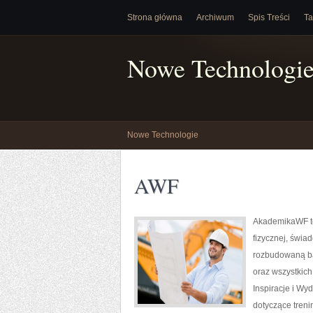
Strona główna
Archiwum
Spis Treści
Ta
Nowe Technologi
Nowe Technologie
AWF
AkademikaWF to
fizycznej, świa
rozbudowaną ba
oraz wszystkich
Inspiracje i Wy
dotyczące tren