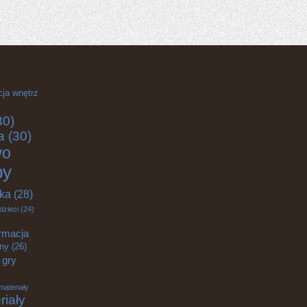
cja wnętrz
30)
a
(30)
wo
by
yka
(28)
dzieci
(24)
rmacja
zny
(26)
gry
materiały
riały