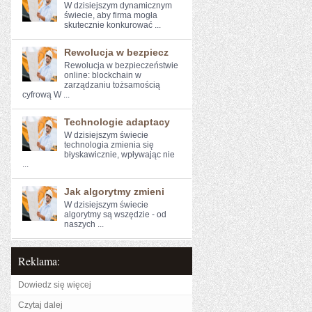
W dzisiejszym dynamicznym⁤
świecie, aby⁤ firma mogła
skutecznie konkurować‍ ...
Rewolucja w bezpiecz
Rewolucja w ⁣bezpieczeństwie ​
online: blockchain w
zarządzaniu ‍tożsamością
cyfrową W ...
Technologie adaptacy
W dzisiejszym świecie
technologia ‍zmienia się
błyskawicznie, wpływając nie
...
Jak algorytmy zmieni
W dzisiejszym świecie
algorytmy są wszędzie - od
naszych ...
Reklama:
Dowiedz się więcej
Czytaj dalej