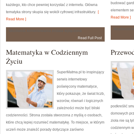
budować gard
każdego, kto chce pewniej korzystać z internetu. Główna
elementem ser
tematyka strony skupia się wokół cyfrowej infrastruktury.
[
Read More ]
Read More ]
Możliwość 
Poradniki
Możliwość komentowania
została wyłączona
Użytkownika
Read Full Post
Matematyka w Codziennym
Przewod
Życiu
SuperMatma.pl to inspirujący
serwis internetowy
poświęcony matematyce,
który pokazuje, że świat liczb,
wzorów, równań i logicznych
podkreślić sm
zależności może być bliski
domowych prze
codzienności. Strona została stworzona z myślą o osobach,
zioła nie są t
które chcą lepiej rozumieć matematykę. To miejsce, w którym
codziennym ws
uczeń może znaleźć porady dotyczące zarówno