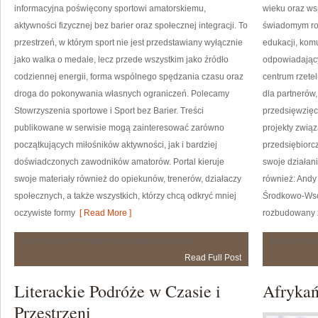
informacyjna poświęcony sportowi amatorskiemu,
wieku oraz ws
aktywności fizycznej bez barier oraz społecznej integracji. To
świadomym roz
przestrzeń, w którym sport nie jest przedstawiany wyłącznie
edukacji, kom
jako walka o medale, lecz przede wszystkim jako źródło
odpowiadający
codziennej energii, forma wspólnego spędzania czasu oraz
centrum rzetel
droga do pokonywania własnych ograniczeń. Polecamy
dla partnerów,
Stowrzyszenia sportowe i Sport bez Barier. Treści
przedsięwzięc
publikowane w serwisie mogą zainteresować zarówno
projekty zwią
początkujących miłośników aktywności, jak i bardziej
przedsiębiorc
doświadczonych zawodników amatorów. Portal kieruje
swoje działani
swoje materiały również do opiekunów, trenerów, działaczy
również: Andy
społecznych, a także wszystkich, którzy chcą odkryć mniej
Środkowo-Wsc
oczywiste formy
[ Read More ]
rozbudowany zb
Bohaterowie
Możliwość komentowania
została wyłączona
Możliwość 
Amatorskiego
Read Full Post
Sportu
Literackie Podróże w Czasie i
Afrykań
Przestrzeni