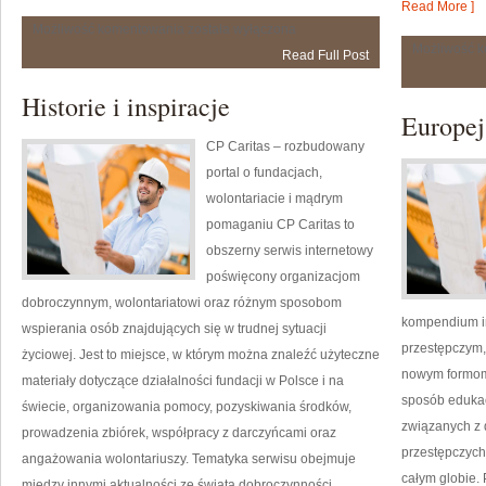
Read More ]
Agencje
Możliwość komentowania
została wyłączona
i
Możliwość 
Read Full Post
Pośrednicy
Nieruchomości
Historie i inspiracje
Europej
CP Caritas – rozbudowany
portal o fundacjach,
wolontariacie i mądrym
pomaganiu CP Caritas to
obszerny serwis internetowy
poświęcony organizacjom
dobroczynnym, wolontariatowi oraz różnym sposobom
kompendium i
wspierania osób znajdujących się w trudnej sytuacji
przestępczym, 
życiowej. Jest to miejsce, w którym można znaleźć użyteczne
nowym formom 
materiały dotyczące działalności fundacji w Polsce i na
sposób edukacy
świecie, organizowania pomocy, pozyskiwania środków,
związanych z 
prowadzenia zbiórek, współpracy z darczyńcami oraz
przestępczych
angażowania wolontariuszy. Tematyka serwisu obejmuje
całym globie.
między innymi aktualności ze świata dobroczynności,