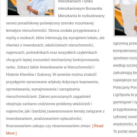
mieszkaniach i rynku
mieszkaniowym Borawska
Mieszkania to rozbudowany
serwis poradnikowy poświęcony szeroko rozumianej
tematyce nieruchomości. Strona została przygotowana z
myślą o osobach, które interesują się wynajmem lokalu, ale
ogromną przem
również o inwestorach, właścicielach nieruchomości,
komputerowej 
najemcach, pośrednikach oraz wszystkich czytelnikach
sportowo-rozr
chcących lepiej zrozumieć mechanizmy funkcjonowania
według szcze
rynku. Zobacz także Inwestowanie w Nieruchomości i
zatrudniają tr
Historie Klientów i Sukcesy. W serwisie można znaleźć
największe tur
przystępnie opracowane artykuły dotyczące kupowania,
Polecamy Porad
sprzedawania, wynajmowania i zarządzania
LigiSportu to 
nieruchomościami. Zakres poruszanych zagadnień
gamingowi i ry
obejmuje zarówno codzienne problemy właścicieli i
przygotowana 
najemców, jak i bardziej zaawansowane tematy związane z
cyfrowej rywal
inwestowaniem, analizowaniem opłacalności,
wiadomości, ko
finansowaniem zakupu czy obserwowaniem zmian
[ Read
To portal ski
More ]