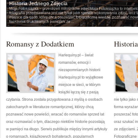
Historia Jednego Zdjęcia
Moja Fotoksiążka – przestrzeń miłośników zdjęćMoja Fotoksiążka to interneto
fotografia przedstawiana jest nie tylko jako sposób wykonywania zdjęć, lecz 
miejsce dla osób, które chcą poszerzać fotograficzną wiedzę, poznawać nowe 
tworzenia drukowanych pamiątek ze ...
Romansy z Dodatkiem
Histori
Harlequiny.pl – świat
romansów, emocji i
niezapomnianych historii
Harlequiny.pl to wyjątkowe
miejsce w sieci, w którym
książki łączą się z pasją
czytania. Strona została przygotowana z myślą o osobach
nie tylko jako
zakochanych w literaturze romantycznej, którzy chcą
forma wyrażani
poznawać nowe powieści, wracać do romansów sprzed lat
poszerzać fot
oraz rozmawiać o tym, dlaczego niektóre historie pozostają
oraz szukać i
w pamięci na długo. Serwis publikuje między innymi artykuły
ze zdjęciami.
o romansach, książkowych bohaterach, popularnych
Fotograficzne 