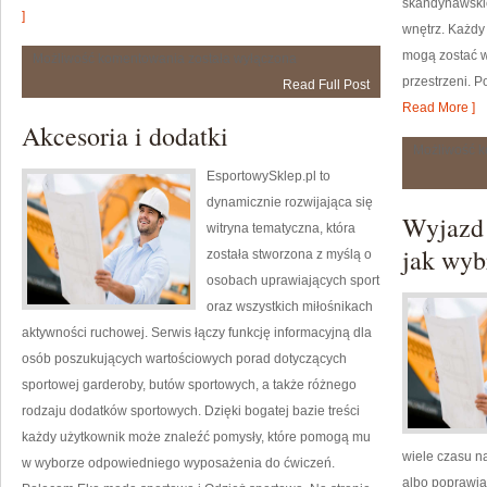
skandynawskic
]
wnętrz. Każdy 
mogą zostać w
AWF
Możliwość komentowania
została wyłączona
przestrzeni. P
Read Full Post
Read More ]
Akcesoria i dodatki
Możliwość 
EsportowySklep.pl to
dynamicznie rozwijająca się
Wyjazd
witryna tematyczna, która
jak wyb
została stworzona z myślą o
osobach uprawiających sport
oraz wszystkich miłośnikach
aktywności ruchowej. Serwis łączy funkcję informacyjną dla
osób poszukujących wartościowych porad dotyczących
sportowej garderoby, butów sportowych, a także różnego
rodzaju dodatków sportowych. Dzięki bogatej bazie treści
każdy użytkownik może znaleźć pomysły, które pomogą mu
wiele czasu n
w wyborze odpowiedniego wyposażenia do ćwiczeń.
albo poprawia