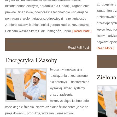
Europejskie S
historie podopiecznych, poradniki dla fundacji, zagadnienia
zagadnienia z
prawne i finansowe, nowoczesne technologie wspierające
przedstawiają
pomaganie, wolontariat oraz odpowiedzi na pytania osób
przestępczych,
zainteresowanych działalnością organizacji pozarządowych.
wpływ tego rod
Polecam Wasza Strefa i Jak Pomagać?. Portal
[ Read More ]
licznym artyk
Historie
Możliwość komentowania
została wyłączona
najważniejsze 
i
Read Full Post
inspiracje
Read More ]
Energetyka i Zasoby
Możliwość 
Tworzymy innowacyjne
Zielona
rozwiązania przeznaczone
dla przemysłu, dostarczając
wysokiej jakości systemy
oraz urządzenia
wykorzystujące technologię
wysokiego ciśnienia. Nasza działalność koncentruje się na
projektowaniu, produkcji, wdrażaniu oraz rozwoju