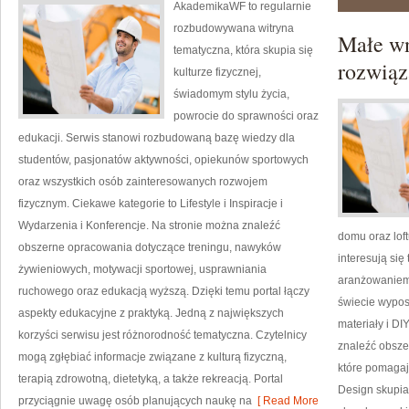
AkademikaWF to regularnie
rozbudowywana witryna
Małe wn
tematyczna, która skupia się
rozwiąz
kulturze fizycznej,
świadomym stylu życia,
powrocie do sprawności oraz
edukacji. Serwis stanowi rozbudowaną bazę wiedzy dla
studentów, pasjonatów aktywności, opiekunów sportowych
oraz wszystkich osób zainteresowanych rozwojem
fizycznym. Ciekawe kategorie to Lifestyle i Inspiracje i
Wydarzenia i Konferencje. Na stronie można znaleźć
domu oraz loft
obszerne opracowania dotyczące treningu, nawyków
interesują si
żywieniowych, motywacji sportowej, usprawniania
aranżowaniem 
ruchowego oraz edukacją wyższą. Dzięki temu portal łączy
świecie wyposa
aspekty edukacyjne z praktyką. Jedną z największych
materiały i DI
korzyści serwisu jest różnorodność tematyczna. Czytelnicy
znaleźć obsze
mogą zgłębiać informacje związane z kulturą fizyczną,
które pomagaj
terapią zdrowotną, dietetyką, a także rekreacją. Portal
Design skupia
przyciągnie uwagę osób planujących naukę na
[ Read More