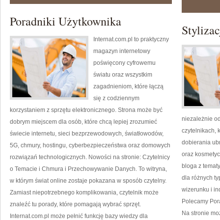
Poradniki Użytkownika
Styliza
Internat.com.pl to praktyczny
magazyn internetowy
poświęcony cyfrowemu
światu oraz wszystkim
zagadnieniom, które łączą
się z codziennym
korzystaniem z sprzętu elektronicznego. Strona może być
niezależnie od
dobrym miejscem dla osób, które chcą lepiej zrozumieć
czytelnikach, 
świecie internetu, sieci bezprzewodowych, światłowodów,
dobierania ub
5G, chmury, hostingu, cyberbezpieczeństwa oraz domowych
oraz kosmetyc
rozwiązań technologicznych. Nowości na stronie: Czytelnicy
bloga z tematy
o Temacie i Chmura i Przechowywanie Danych. To witryna,
dla różnych t
w którym świat online zostaje pokazana w sposób czytelny.
wizerunku i i
Zamiast niepotrzebnego komplikowania, czytelnik może
Polecamy Porad
znaleźć tu porady, które pomagają wybrać sprzęt.
Na stronie moż
Internat.com.pl może pełnić funkcję bazy wiedzy dla