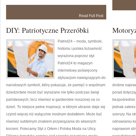
Literackie
Możliwość komentowania
została wyłączona
Podróże
Read Full Post
w
Czasie
i
DIY: Patriotyczne Przeróbki
Motory
Przestrzeni
Patriot24 – moda, symbole,
historia i polska tożsamość
wyrażona poprzez styl
Patriot24 to magazyn
internetowy poświęcony
stylizacjom nawiązującym do
narodowych symboli, który pokazuje, że pamięć o wspólnym
drobne napraw
dziedzictwie może być wyrażane nie tylko podczas świąt
porad dotyczą
państwowych, lecz również w garderobie noszonej na co
bezpośrednio
dzień. To miejsce pełne inspiracji, w którym ubranie staje się
jednak zakres
czymś więcej niż wyłącznie modnym dodatkiem. Może być
szerszy. Na s
również subtelnym znakiem przywiązania do własnych
odnawianiu ka
korzeni. Polecamy Styl z Orłem i Polska Moda na Ulicy.
naprawom siln