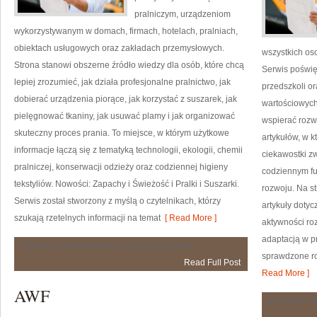
pralniczym, urządzeniom
wykorzystywanym w domach, firmach, hotelach, pralniach,
obiektach usługowych oraz zakładach przemysłowych.
wszystkich os
Strona stanowi obszerne źródło wiedzy dla osób, które chcą
Serwis poświę
lepiej zrozumieć, jak działa profesjonalne pralnictwo, jak
przedszkoli o
dobierać urządzenia piorące, jak korzystać z suszarek, jak
wartościowych
pielęgnować tkaniny, jak usuwać plamy i jak organizować
wspierać rozw
skuteczny proces prania. To miejsce, w którym użytkowe
artykułów, w k
informacje łączą się z tematyką technologii, ekologii, chemii
ciekawostki z
pralniczej, konserwacji odzieży oraz codziennej higieny
codziennym fu
tekstyliów. Nowości: Zapachy i Świeżość i Pralki i Suszarki.
rozwoju. Na s
Serwis został stworzony z myślą o czytelnikach, którzy
artykuły dotyc
szukają rzetelnych informacji na temat
[ Read More ]
aktywności ro
adaptacją w p
Czyszczenie
Możliwość komentowania
została wyłączona
Chemiczne
sprawdzone r
Read Full Post
Read More ]
AWF
Możliwość 