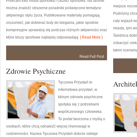
Polecam Eko moda sportowa i Odzież sportowa. Na stronie
miejsce nocow
można znaleźć obszerne poradniki poświęcone tematyce
Podróżny chce
aktywnego stylu życia. Publikowane materiały pomagają
cały wyjazd wo
zrozumieć, jak dobierać buty do biegania, jakie spodnie
miasta, tym wi
kompresyjne sprawdzą się podczas różnych aktywności oraz
Świdnica dobr
które bluzy sportowe najlepiej odpowiadają
[ Read More ]
zobaczyć cie
Akcesoria
Możliwość komentowania
została wyłączona
takim scenari
i
Read Full Post
dodatki
Możliwość 
Zdrowie Psychiczne
Archite
Tęczowa Przystań to
internetowa przystań, w
którym zdrowie psychiczne
spotyka się z potrzebami
współczesnego człowieka.
To portal tworzona z myślą o
osobach, które chcą odnaleźć więcej równowagi w
codzienności. Nazwa Tęczowa Przystań dobrze oddaje