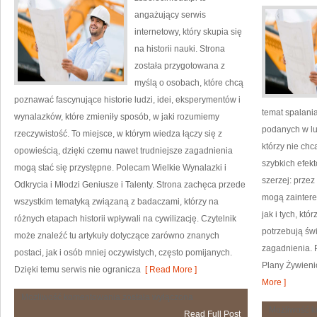
angażujący serwis
internetowy, który skupia się
na historii nauki. Strona
została przygotowana z
myślą o osobach, które chcą
poznawać fascynujące historie ludzi, idei, eksperymentów i
temat spalania
wynalazków, które zmieniły sposób, w jaki rozumiemy
podanych w lud
rzeczywistość. To miejsce, w którym wiedza łączy się z
którzy nie chc
opowieścią, dzięki czemu nawet trudniejsze zagadnienia
szybkich efekt
mogą stać się przystępne. Polecam Wielkie Wynalazki i
szerzej: przez
Odkrycia i Młodzi Geniusze i Talenty. Strona zachęca przede
mogą zaintere
wszystkim tematyką związaną z badaczami, którzy na
jak i tych, kt
różnych etapach historii wpływali na cywilizację. Czytelnik
potrzebują św
może znaleźć tu artykuły dotyczące zarówno znanych
zagadnienia. P
postaci, jak i osób mniej oczywistych, często pomijanych.
Plany Żywieni
Dzięki temu serwis nie ogranicza
[ Read More ]
More ]
Kobiety
Możliwość komentowania
została wyłączona
w
Możliwość 
Read Full Post
Nauce