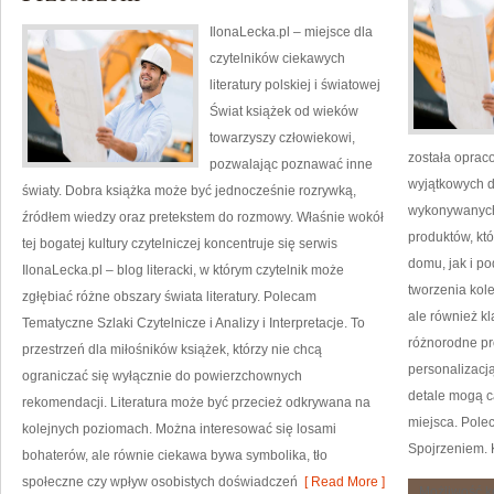
IlonaLecka.pl – miejsce dla
czytelników ciekawych
literatury polskiej i światowej
Świat książek od wieków
towarzyszy człowiekowi,
została oprac
pozwalając poznawać inne
wyjątkowych d
światy. Dobra książka może być jednocześnie rozrywką,
wykonywanych 
źródłem wiedzy oraz pretekstem do rozmowy. Właśnie wokół
produktów, kt
tej bogatej kultury czytelniczej koncentruje się serwis
domu, jak i po
IlonaLecka.pl – blog literacki, w którym czytelnik może
tworzenia kol
zgłębiać różne obszary świata literatury. Polecam
ale również k
Tematyczne Szlaki Czytelnicze i Analizy i Interpretacje. To
różnorodne p
przestrzeń dla miłośników książek, którzy nie chcą
personalizacj
ograniczać się wyłącznie do powierzchownych
detale mogą c
rekomendacji. Literatura może być przecież odkrywana na
miejsca. Pole
kolejnych poziomach. Można interesować się losami
Spojrzeniem. 
bohaterów, ale równie ciekawa bywa symbolika, tło
społeczne czy wpływ osobistych doświadczeń
[ Read More ]
Możliwość 