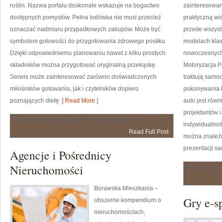
roślin. Nazwa portalu doskonale wskazuje na bogactwo
zainteresowan
dostępnych pomysłów. Pełna lodówka nie musi przecież
praktyczną wi
oznaczać nadmiaru przypadkowych zakupów. Może być
przede wszyst
symbolem gotowości do przygotowania zdrowego posiłku.
modelach kla
Dzięki odpowiedniemu planowaniu nawet z kilku prostych
nowoczesnych
składników można przygotować oryginalną przekąskę.
Motoryzacja Pr
Serwis może zainteresować zarówno doświadczonych
traktują samo
miłośników gotowania, jak i czytelników dopiero
pokonywania k
poznających dietę
[ Read More ]
auto jest rów
projektantów 
Przepisy
Możliwość komentowania
została wyłączona
indywidualnoś
na
Read Full Post
Co
można znaleźć
Dzień
prezentacji s
Agencje i Pośrednicy
Nieruchomości
Możliwość 
Borawska Mieszkania –
Gry e-s
obszerne kompendium o
nieruchomościach,