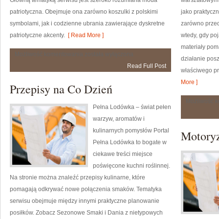
Główną tematyką serwisu jest szeroko rozumiana moda
warsztatowym o
patriotyczna. Obejmuje ona zarówno koszulki z polskimi
jako praktycz
symbolami, jak i codzienne ubrania zawierające dyskretne
zarówno przed
patriotyczne akcenty.
[ Read More ]
wtedy, gdy po
materiały pom
DIY:
Możliwość komentowania
została wyłączona
działanie pos
Patriotyczne
Read Full Post
Przeróbki
właściwego p
More ]
Przepisy na Co Dzień
Możliwość 
Pełna Lodówka – świat pełen
warzyw, aromatów i
kulinarnych pomysłów Portal
Motoryz
Pełna Lodówka to bogate w
ciekawe treści miejsce
poświęcone kuchni roślinnej.
Na stronie można znaleźć przepisy kulinarne, które
pomagają odkrywać nowe połączenia smaków. Tematyka
serwisu obejmuje między innymi praktyczne planowanie
posiłków. Zobacz Sezonowe Smaki i Dania z nietypowych