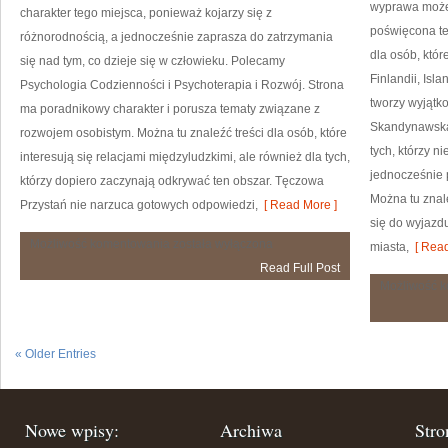
wyprawa może
charakter tego miejsca, ponieważ kojarzy się z
poświęcona te
różnorodnością, a jednocześnie zaprasza do zatrzymania
dla osób, któr
się nad tym, co dzieje się w człowieku. Polecamy
Finlandii, Isl
Psychologia Codzienności i Psychoterapia i Rozwój. Strona
tworzy wyjątko
ma poradnikowy charakter i porusza tematy związane z
Skandynawska 
rozwojem osobistym. Można tu znaleźć treści dla osób, które
tych, którzy 
interesują się relacjami międzyludzkimi, ale również dla tych,
jednocześnie 
którzy dopiero zaczynają odkrywać ten obszar. Tęczowa
Można tu znal
Przystań nie narzuca gotowych odpowiedzi,
[ Read More ]
się do wyjazd
Zdrowie
Możliwość komentowania
została wyłączona
miasta,
[ Read
Psychiczne
Read Full Post
Możliwość 
« Older Entries
Nowe wpisy:
Archiwa
Stro