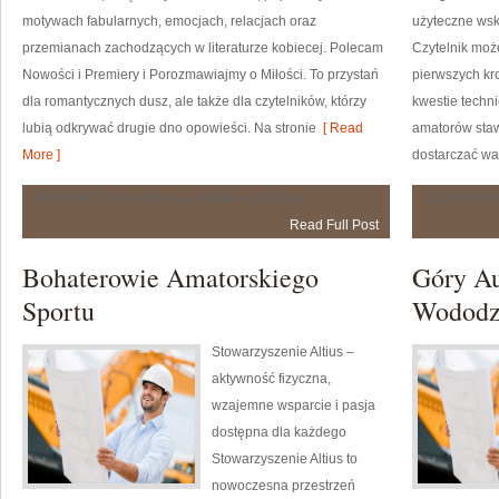
motywach fabularnych, emocjach, relacjach oraz
użyteczne wsk
przemianach zachodzących w literaturze kobiecej. Polecam
Czytelnik moż
Nowości i Premiery i Porozmawiajmy o Miłości. To przystań
pierwszych kr
dla romantycznych dusz, ale także dla czytelników, którzy
kwestie techn
lubią odkrywać drugie dno opowieści. Na stronie
[ Read
amatorów staw
More ]
dostarczać wa
Romansy
Możliwość komentowania
została wyłączona
Możliwość 
z
Read Full Post
Dodatkiem
Bohaterowie Amatorskiego
Góry Au
Sportu
Wododz
Stowarzyszenie Altius –
aktywność fizyczna,
wzajemne wsparcie i pasja
dostępna dla każdego
Stowarzyszenie Altius to
nowoczesna przestrzeń