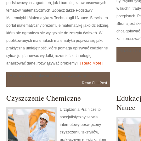
być wykorzyst
podstawowych zagadnień, jak i bardziej zaawansowanych
w kuchni trady
tematów matematycznych. Zobacz także Podstawy
przepisach. P
Matematyki i Matematyka w Technologii i Nauce. Serwis ten
Strona jest s
portal matematyczny prezentuje matematykę jako dziedzinę,
chcą gotować 
która nie ogranicza się wyłącznie do zeszytu ćwiczeń. W
zainteresować
publikowanych materiałach matematyka pojawia się jako
praktyczna umiejętność, które pomaga opisywać codzienne
Możliwość 
sytuacje, planować wydatki, rozumieć technologię,
analizować dane, rozwiązywać problemy i
[ Read More ]
Matematyka
Możliwość komentowania
została wyłączona
w
Read Full Post
Codziennym
Życiu
Czyszczenie Chemiczne
Edukac
Nauce
Urządzenia Pralnicze to
specjalistyczny serwis
internetowy poświęcony
czyszczeniu tekstyliów,
praktycznym rozwiązaniom