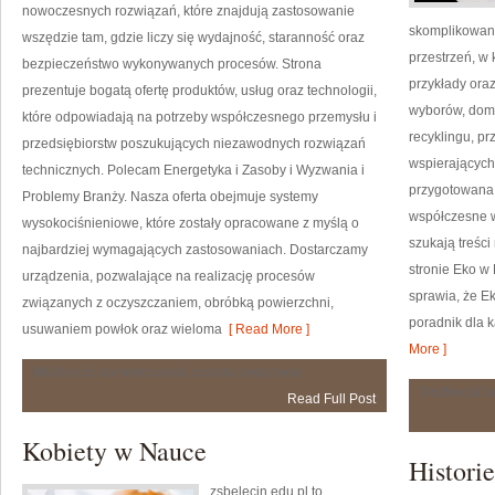
nowoczesnych rozwiązań, które znajdują zastosowanie
skomplikowany
wszędzie tam, gdzie liczy się wydajność, staranność oraz
przestrzeń, w 
bezpieczeństwo wykonywanych procesów. Strona
przykłady ora
prezentuje bogatą ofertę produktów, usług oraz technologii,
wyborów, domu
które odpowiadają na potrzeby współczesnego przemysłu i
recyklingu, p
przedsiębiorstw poszukujących niezawodnych rozwiązań
wspierających 
technicznych. Polecam Energetyka i Zasoby i Wyzwania i
przygotowana 
Problemy Branży. Nasza oferta obejmuje systemy
współczesne 
wysokociśnieniowe, które zostały opracowane z myślą o
szukają treśc
najbardziej wymagających zastosowaniach. Dostarczamy
stronie Eko w
urządzenia, pozwalające na realizację procesów
sprawia, że E
związanych z oczyszczaniem, obróbką powierzchni,
poradnik dla k
usuwaniem powłok oraz wieloma
[ Read More ]
More ]
Energetyka
Możliwość komentowania
została wyłączona
i
Możliwość 
Read Full Post
Zasoby
Kobiety w Nauce
Histori
zsbelecin.edu.pl to