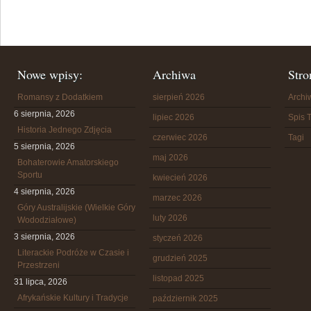
Nowe wpisy:
Archiwa
Stro
Romansy z Dodatkiem
sierpień 2026
Arch
6 sierpnia, 2026
lipiec 2026
Spis T
Historia Jednego Zdjęcia
czerwiec 2026
Tagi
5 sierpnia, 2026
maj 2026
Bohaterowie Amatorskiego
Sportu
kwiecień 2026
4 sierpnia, 2026
marzec 2026
Góry Australijskie (Wielkie Góry
luty 2026
Wododziałowe)
3 sierpnia, 2026
styczeń 2026
Literackie Podróże w Czasie i
grudzień 2025
Przestrzeni
listopad 2025
31 lipca, 2026
Afrykańskie Kultury i Tradycje
październik 2025