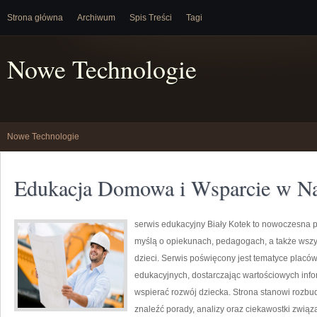
Strona główna
Archiwum
Spis Treści
Tagi
Nowe Technologie
Nowe Technologie
Edukacja Domowa i Wsparcie w N
serwis edukacyjny Biały Kotek to nowoczesna pl
myślą o opiekunach, pedagogach, a także wsz
dzieci. Serwis poświęcony jest tematyce placó
edukacyjnych, dostarczając wartościowych info
wspierać rozwój dziecka. Strona stanowi rozbu
znaleźć porady, analizy oraz ciekawostki zwi