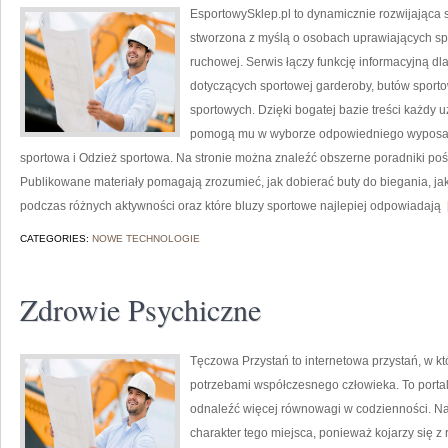
EsportowySklep.pl to dynamicznie rozwijająca s
stworzona z myślą o osobach uprawiających spo
ruchowej. Serwis łączy funkcję informacyjną d
dotyczących sportowej garderoby, butów sport
sportowych. Dzięki bogatej bazie treści każdy 
pomogą mu w wyborze odpowiedniego wyposaż
sportowa i Odzież sportowa. Na stronie można znaleźć obszerne poradniki poś
Publikowane materiały pomagają zrozumieć, jak dobierać buty do biegania, j
podczas różnych aktywności oraz które bluzy sportowe najlepiej odpowiadają
[
CATEGORIES:
NOWE TECHNOLOGIE
Zdrowie Psychiczne
Tęczowa Przystań to internetowa przystań, w kt
potrzebami współczesnego człowieka. To portal
odnaleźć więcej równowagi w codzienności. N
charakter tego miejsca, ponieważ kojarzy się z