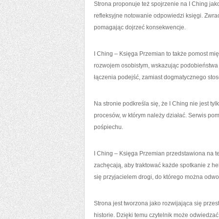
Strona proponuje też spojrzenie na I Ching ja
refleksyjne notowanie odpowiedzi księgi. Zwrac
pomagając dojrzeć konsekwencje.
I Ching – Księga Przemian to także pomost mię
rozwojem osobistym, wskazując podobieństwa mi
łączenia podejść, zamiast dogmatycznego stoso
Na stronie podkreśla się, że I Ching nie jest 
procesów, w którym należy działać. Serwis poma
pośpiechu.
I Ching – Księga Przemian przedstawiona na tej
zachęcają, aby traktować każde spotkanie z he
się przyjacielem drogi, do którego można odwo
Strona jest tworzona jako rozwijająca się prze
historie. Dzięki temu czytelnik może odwiedzać