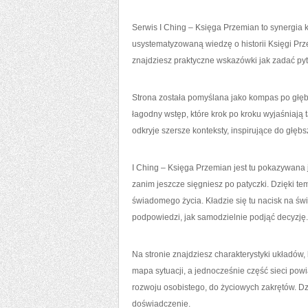
Serwis I Ching – Księga Przemian to synergia
usystematyzowaną wiedzę o historii Księgi Prze
znajdziesz praktyczne wskazówki jak zadać py
Strona została pomyślana jako kompas po głę
łagodny wstęp, które krok po kroku wyjaśniają t
odkryje szersze konteksty, inspirujące do głęb
I Ching – Księga Przemian jest tu pokazywana 
zanim jeszcze sięgniesz po patyczki. Dzięki tem
świadomego życia. Kładzie się tu nacisk na świ
podpowiedzi, jak samodzielnie podjąć decyzję.
Na stronie znajdziesz charakterystyki układó
mapa sytuacji, a jednocześnie część sieci po
rozwoju osobistego, do życiowych zakrętów. Dz
doświadczenie.