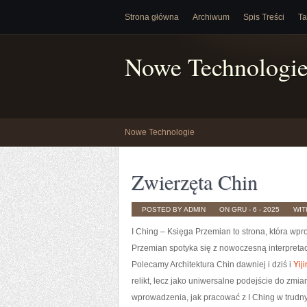
Strona główna
Archiwum
Spis Treści
Ta
Nowe Technologi
Nowe Technologie
Zwierzęta Chin
POSTED BY ADMIN
ON GRU - 6 - 2025
WI
I Ching – Księga Przemian to strona, która wpro
Przemian spotyka się z nowoczesną interpreta
Polecamy Architektura Chin dawniej i dziś i
Yij
relikt, lecz jako uniwersalne podejście do zm
wprowadzenia, jak pracować z I Ching w trud