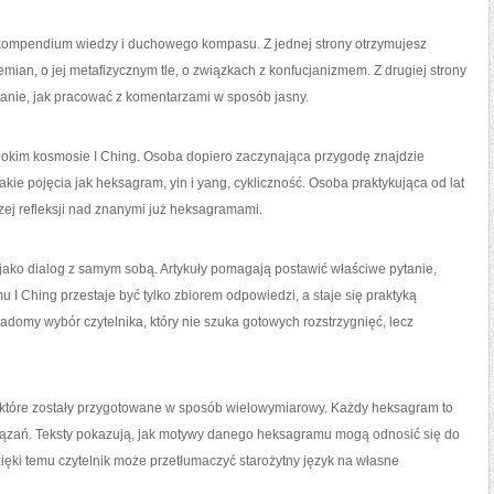
 kompendium wiedzy i duchowego kompasu. Z jednej strony otrzymujesz
mian, o jej metafizycznym tle, o związkach z konfucjanizmem. Z drugiej strony
tanie, jak pracować z komentarzami w sposób jasny.
bokim kosmosie I Ching. Osoba dopiero zaczynająca przygodę znajdzie
akie pojęcia jak heksagram, yin i yang, cykliczność. Osoba praktykująca od lat
szej refleksji nad znanymi już heksagramami.
jako dialog z samym sobą. Artykuły pomagają postawić właściwe pytanie,
u I Ching przestaje być tylko zbiorem odpowiedzi, a staje się praktyką
adomy wybór czytelnika, który nie szuka gotowych rozstrzygnięć, lecz
w, które zostały przygotowane w sposób wielowymiarowy. Każdy heksagram to
wiązań. Teksty pokazują, jak motywy danego heksagramu mogą odnosić się do
ięki temu czytelnik może przetłumaczyć starożytny język na własne