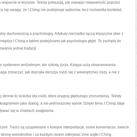
ko wsparcie w kryzysie. Teksty pokazują, jak oswajać niepewność poprzez
a się uwagę, że I Ching nie podejmuje wyborów, lecz rozświetla kontekst,
dzy duchowością a psychologią. Artykuły nierzadko łączą klasyczne idee z
ędzy I Ching a takimi podejściami jak psychologia głębi. To zachęta do
wania jednej tradycji.
tylko systemem wróżebnym, ale szkołą życia. Księga uczy obserwowania
ga zobaczyć, jak dojrzała decyzja rodzi się z wewnętrznej ciszy, a nie z
 stronie to ścieżka dla osób, które pragną głębszego zrozumienia. Teksty
ksagramem jako dialog, a nie jednorazowy wyrok. Dzięki temu I Ching staje
ływać się w chwilach zwątpienia.
strzeń. Treści są uzupełniane o kolejne interpretacje, nowe komentarze, świeże
 stronę wielokrotnie i za każdym razem odkrywać inne wątki I Ching.