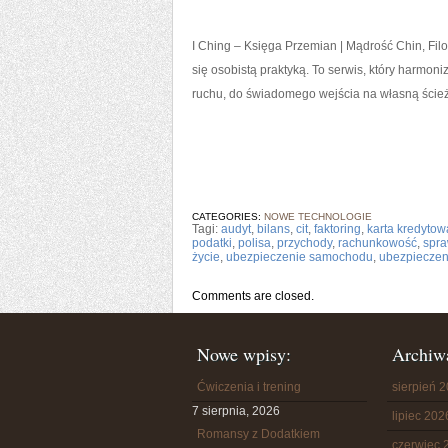
I Ching – Księga Przemian | Mądrość Chin, Filo
się osobistą praktyką. To serwis, który harmoniz
ruchu, do świadomego wejścia na własną ścież
CATEGORIES:
NOWE TECHNOLOGIE
Tagi:
audyt
,
bilans
,
cit
,
faktoring
,
karta kredytow
podatki
,
polisa
,
przychody
,
rachunkowość
,
spra
życie
,
ubezpieczenie samochodu
,
ubezpieczen
Comments are closed.
Nowe wpisy:
Archiw
Ćwiczenia i trening
sierpień 
7 sierpnia, 2026
lipiec 202
Romansy z Dodatkiem
czerwiec 