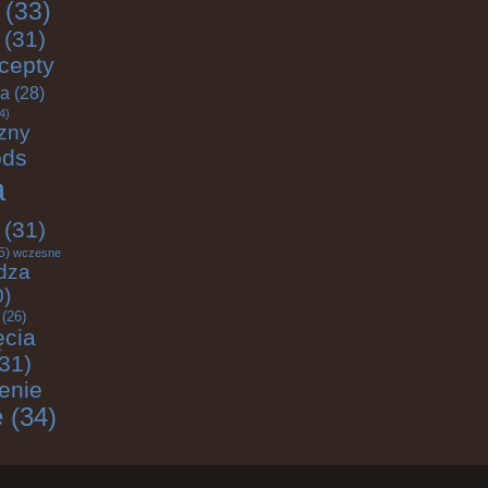
(33)
(31)
cepty
ja
(28)
4)
zny
ods
a
(31)
5)
wczesne
dza
0)
(26)
ęcia
31)
enie
e
(34)