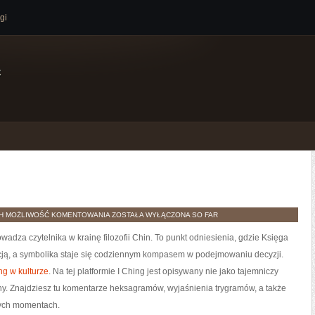
gi
e
ZWIERZĘTA
TH
MOŻLIWOŚĆ KOMENTOWANIA
ZOSTAŁA WYŁĄCZONA
SO FAR
CHIN
wadza czytelnika w krainę filozofii Chin. To punkt odniesienia, gdzie Księga
cją, a symbolika staje się codziennym kompasem w podejmowaniu decyzji.
ing w kulturze
. Na tej platformie I Ching jest opisywany nie jako tajemniczy
iany. Znajdziesz tu komentarze heksagramów, wyjaśnienia trygramów, a także
nych momentach.