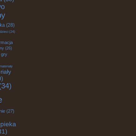
wo
by
yka
(28)
dzieci
(24)
rmacja
zny
(26)
gry
materiały
riały
0)
(34)
e
nie
(27)
pieka
31)