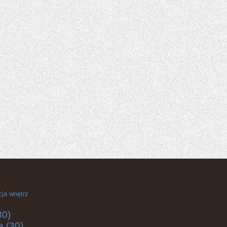
cja wnętrz
30)
a
(30)