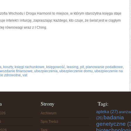
zofia Wschodu i Droga Harmonii to miejsce, w którym starożytna księga staje
uje intelekt i intuicję, zapraszając każdego, kto czuje, że świat jest w ciągłym
kę równowagi wraz z I Ching.
a
,
koszty
,
księgi rachunkowe
,
księgowość
,
leasing
,
pit
,
planowanie podatkowe
,
wozdanie finansowe
,
ubezpieczenia
,
ubezpieczenie domu
,
ubezpieczenie na
ie zdrowotne
,
vat
a
Strony
Tagi:
apteka
(27)
aranża
2026
Archiwum
badania
(26)
6
Spis Treści
genetyczne
(
biotechnologi
2026
Tagi