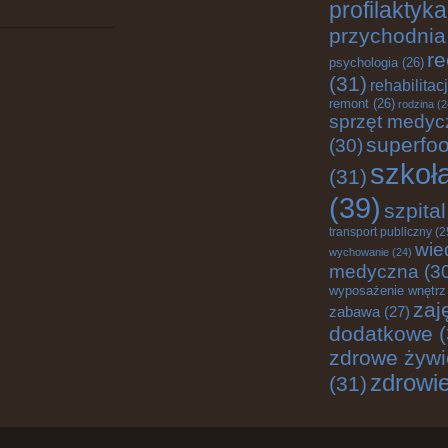
profilaktyka
przychodnia
re
psychologia
(26)
(31)
rehabilitac
remont
(26)
rodzina
(2
sprzęt medyc
superfo
(30)
szkoł
(31)
(39)
szpital
transport publiczny
(2
wie
wychowanie
(24)
medyczna
(3
wyposażenie wnętrz
zaj
zabawa
(27)
dodatkowe
(
zdrowe żywi
zdrowi
(31)