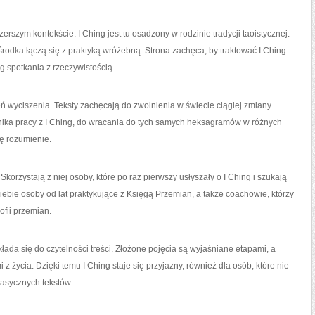
zerszym kontekście. I Ching jest tu osadzony w rodzinie tradycji taoistycznej.
środka łączą się z praktyką wróżebną. Strona zachęca, by traktować I Ching
g spotkania z rzeczywistością.
ń wyciszenia. Teksty zachęcają do zwolnienia w świecie ciągłej zmiany.
nnika pracy z I Ching, do wracania do tych samych heksagramów w różnych
ę rozumienie.
orzystają z niej osoby, które po raz pierwszy usłyszały o I Ching i szukają
siebie osoby od lat praktykujące z Księgą Przemian, a także coachowie, którzy
ofii przemian.
ada się do czytelności treści. Złożone pojęcia są wyjaśniane etapami, a
 z życia. Dzięki temu I Ching staje się przyjazny, również dla osób, które nie
lasycznych tekstów.