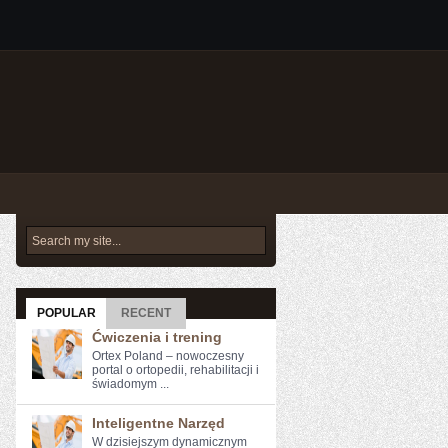
POPULAR
RECENT
Ćwiczenia i trening
Ortex Poland – nowoczesny
portal o ortopedii, rehabilitacji i
świadomym ...
Inteligentne Narzęd
W dzisiejszym dynamicznym⁤