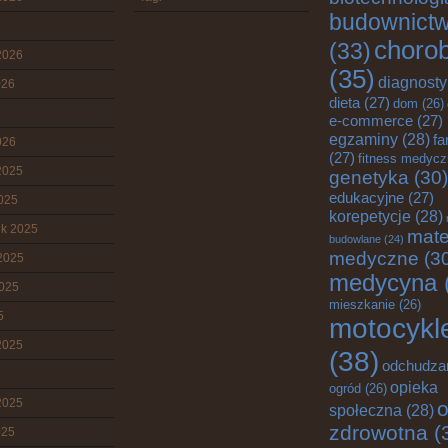
budownict
choro
(33)
2026
(35)
diagnost
026
dieta
(27)
dom
(26)
e-commerce
(27)
egzaminy
(28)
fa
026
(27)
fitness medyc
2025
genetyka
(30)
edukacyjne
(27)
2025
korepetycje
(28)
ik 2025
mate
budowlane
(24)
medyczne
(3
2025
medycyna
2025
mieszkanie
(26)
5
motocykl
2025
(38)
odchudza
opieka
ogród
(26)
2025
o
społeczna
(28)
zdrowotna
(
025