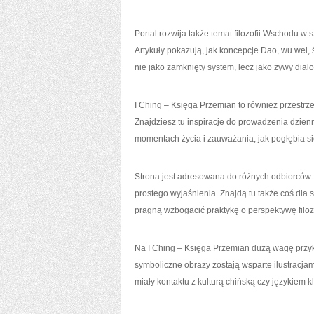
Portal rozwija także temat filozofii Wschodu w s
Artykuły pokazują, jak koncepcje Dao, wu wei, 
nie jako zamknięty system, lecz jako żywy dialo
I Ching – Księga Przemian to również przestrze
Znajdziesz tu inspiracje do prowadzenia dzie
momentach życia i zauważania, jak pogłębia si
Strona jest adresowana do różnych odbiorców. Sk
prostego wyjaśnienia. Znajdą tu także coś dla 
pragną wzbogacić praktykę o perspektywę filoz
Na I Ching – Księga Przemian dużą wagę przykł
symboliczne obrazy zostają wsparte ilustracjami
miały kontaktu z kulturą chińską czy językiem k