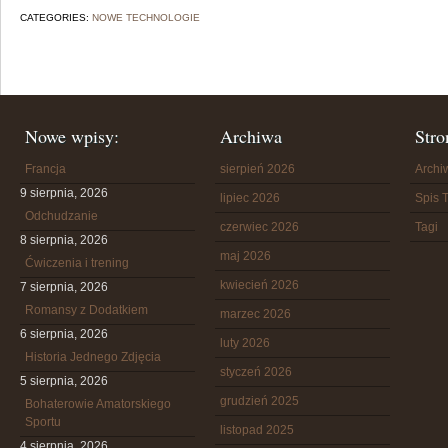
CATEGORIES:
NOWE TECHNOLOGIE
Nowe wpisy:
Archiwa
Stro
Francja
sierpień 2026
Arch
9 sierpnia, 2026
lipiec 2026
Spis T
Odchudzanie
czerwiec 2026
Tagi
8 sierpnia, 2026
maj 2026
Ćwiczenia i trening
kwiecień 2026
7 sierpnia, 2026
Romansy z Dodatkiem
marzec 2026
6 sierpnia, 2026
luty 2026
Historia Jednego Zdjęcia
styczeń 2026
5 sierpnia, 2026
grudzień 2025
Bohaterowie Amatorskiego
Sportu
listopad 2025
4 sierpnia, 2026