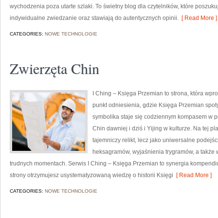
wychodzenia poza utarte szlaki. To świetny blog dla czytelników, które poszuk
indywidualne zwiedzanie oraz stawiają do autentycznych opinii.
[ Read More ]
CATEGORIES:
NOWE TECHNOLOGIE
Zwierzęta Chin
I Ching – Księga Przemian to strona, która wprow
punkt odniesienia, gdzie Księga Przemian spoty
symbolika staje się codziennym kompasem w p
Chin dawniej i dziś i Yijing w kulturze. Na tej p
tajemniczy relikt, lecz jako uniwersalne podejś
heksagramów, wyjaśnienia trygramów, a także 
trudnych momentach. Serwis I Ching – Księga Przemian to synergia kompend
strony otrzymujesz usystematyzowaną wiedzę o historii Księgi
[ Read More ]
CATEGORIES:
NOWE TECHNOLOGIE