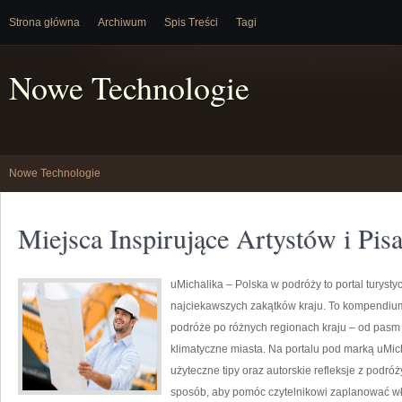
Strona główna
Archiwum
Spis Treści
Tagi
Nowe Technologie
Nowe Technologie
Miejsca Inspirujące Artystów i Pis
uMichalika – Polska w podróży to portal turystyc
najciekawszych zakątków kraju. To kompendium,
podróże po różnych regionach kraju – od pasm 
klimatyczne miasta. Na portalu pod marką uMic
użyteczne tipy oraz autorskie refleksje z podróż
sposób, aby pomóc czytelnikowi zaplanować w