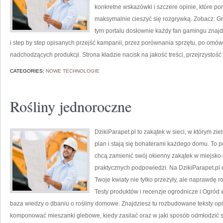
konkretne wskazówki i szczere opinie, które p
maksymalnie cieszyć się rozgrywką. Zobacz: Gr
tym portalu dosłownie każdy fan gamingu znajd
i step by step opisanych przejść kampanii, przez porównania sprzętu, po omó
nadchodzących produkcji. Strona kładzie nacisk na jakość treści, przejrzystość
CATEGORIES:
NOWE TECHNOLOGIE
Rośliny jednoroczne
DzikiParapet.pl to zakątek w sieci, w którym z
plan i stają się bohaterami każdego domu. To po
chcą zamienić swój okienny zakątek w miejsko-
praktycznych podpowiedzi. Na DzikiParapet.pl 
Twoje kwiaty nie tylko przeżyły, ale naprawdę
Testy produktów i recenzje ogrodnicze i Ogród 
baza wiedzy o dbaniu o rośliny domowe. Znajdziesz tu rozbudowane teksty opis
komponować mieszanki glebowe, kiedy zasilać oraz w jaki sposób odmłodzić 