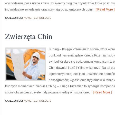
wychodzenia poza utarte szlaki. To świetny blog dla czytelników, które poszuk
indywidualne zwiedzanie oraz stawiają do autentycznych opinii.
[ Read More ]
CATEGORIES:
NOWE TECHNOLOGIE
Zwierzęta Chin
I Ching – Księga Przemian to strona, która wprow
punkt odniesienia, gdzie Księga Przemian spoty
symbolika staje się codziennym kompasem w p
Chin dawniej i dziś i Yijing w kulturze. Na tej p
tajemniczy relikt, lecz jako uniwersalne podejś
heksagramów, wyjaśnienia trygramów, a także 
trudnych momentach. Serwis I Ching – Księga Przemian to synergia kompend
strony otrzymujesz usystematyzowaną wiedzę o historii Księgi
[ Read More ]
CATEGORIES:
NOWE TECHNOLOGIE