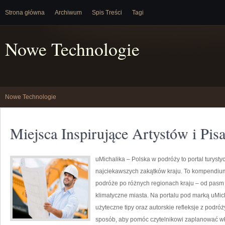
Strona główna
Archiwum
Spis Treści
Tagi
Nowe Technologie
Nowe Technologie
Miejsca Inspirujące Artystów i Pis
uMichalika – Polska w podróży to portal turystyc
najciekawszych zakątków kraju. To kompendium,
podróże po różnych regionach kraju – od pasm 
klimatyczne miasta. Na portalu pod marką uMic
użyteczne tipy oraz autorskie refleksje z podróż
sposób, aby pomóc czytelnikowi zaplanować w