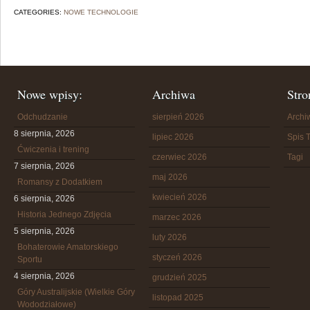
CATEGORIES:
NOWE TECHNOLOGIE
Nowe wpisy:
Archiwa
Stro
Odchudzanie
sierpień 2026
Arch
8 sierpnia, 2026
lipiec 2026
Spis T
Ćwiczenia i trening
czerwiec 2026
Tagi
7 sierpnia, 2026
maj 2026
Romansy z Dodatkiem
kwiecień 2026
6 sierpnia, 2026
Historia Jednego Zdjęcia
marzec 2026
5 sierpnia, 2026
luty 2026
Bohaterowie Amatorskiego
styczeń 2026
Sportu
4 sierpnia, 2026
grudzień 2025
Góry Australijskie (Wielkie Góry
listopad 2025
Wododziałowe)