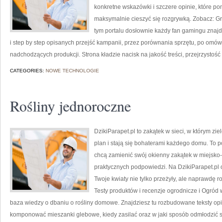
konkretne wskazówki i szczere opinie, które p
maksymalnie cieszyć się rozgrywką. Zobacz: Gr
tym portalu dosłownie każdy fan gamingu znajd
i step by step opisanych przejść kampanii, przez porównania sprzętu, po omó
nadchodzących produkcji. Strona kładzie nacisk na jakość treści, przejrzystość
CATEGORIES:
NOWE TECHNOLOGIE
Rośliny jednoroczne
DzikiParapet.pl to zakątek w sieci, w którym z
plan i stają się bohaterami każdego domu. To po
chcą zamienić swój okienny zakątek w miejsko-
praktycznych podpowiedzi. Na DzikiParapet.pl 
Twoje kwiaty nie tylko przeżyły, ale naprawdę
Testy produktów i recenzje ogrodnicze i Ogród 
baza wiedzy o dbaniu o rośliny domowe. Znajdziesz tu rozbudowane teksty opis
komponować mieszanki glebowe, kiedy zasilać oraz w jaki sposób odmłodzić 