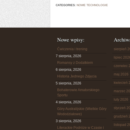
CATEGORIES:
NOWE TECHNOLOGIE
Nowe wpisy:
Archiw
Ćwiczenia i trening
sierpień 
7 sierpnia, 2026
lipiec 202
Romansy z Dodatkiem
czerwiec 
6 sierpnia, 2026
maj 2026
Historia Jednego Zdjęcia
kwiecień 
5 sierpnia, 2026
Bohaterowie Amatorskiego
marzec 2
Sportu
luty 2026
4 sierpnia, 2026
styczeń 2
Góry Australijskie (Wielkie Góry
Wododziałowe)
grudzień 
3 sierpnia, 2026
listopad 
Literackie Podróże w Czasie i