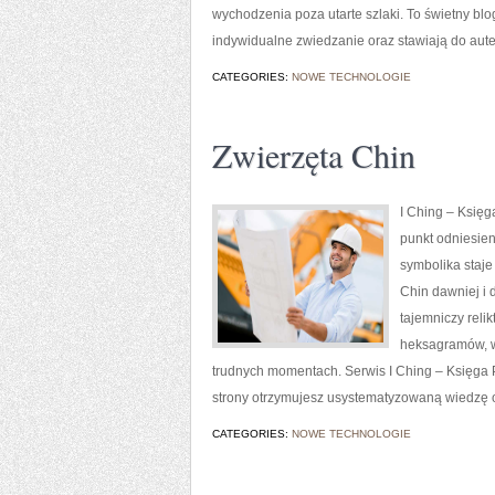
wychodzenia poza utarte szlaki. To świetny blo
indywidualne zwiedzanie oraz stawiają do aute
CATEGORIES:
NOWE TECHNOLOGIE
Zwierzęta Chin
I Ching – Księga
punkt odniesien
symbolika staj
Chin dawniej i d
tajemniczy reli
heksagramów, w
trudnych momentach. Serwis I Ching – Księga
strony otrzymujesz usystematyzowaną wiedzę o 
CATEGORIES:
NOWE TECHNOLOGIE