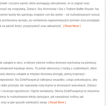
ówki i szczere opinie, które pomagają zdecydować, w co zagrać oraz
szyć się rozgrywką. Zobacz: Gry Horrorowe i Gry z Trybem Battle Royale. Na
łownie każdy fan gamingu znajdzie coś dla siebie – od rozbudowanych solucji
zez porównania sprzętu, po omówienia najważniejszych premier oraz przeglądy
na jakość treści, przejrzystość oraz aktualność,
[ Read More ]
 to zakątek w sieci, w którym zielone rośliny domowe wychodzą na pierwszy
ę bohaterami każdego domu. To portal stworzony z myślą o czytelnikach, które
wój okienny zakątek w miejsko-domową dżunglę, pełną inspiracji i
dpowiedzi. Na DzikiParapet.pl odkryjesz wszystko, czego potrzebujesz, aby
e tylko przeżyły, ale naprawdę rosły bujnie w domowych warunkach. Zobacz:
 i recenzje ogrodnicze i Ogród wertykalny. Strona DzikiParapet.pl to obszerna
iesz tu rozbudowane teksty opisujące, jak nawadniać rośliny, jak
 oraz w jaki sposób odmłodzić swoje
[ Read More ]