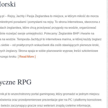
Morski
.pl – Rejsy, Jachty i Pasja Żeglarstwa to miejsce, w którym miłość do morza
onkretnymi poradami i pomysłami na rejsy. To strona internetowa, stworzona z
atach żeglarstwa, które chcą przeżywać przygody na wodzie, organizować
eśnie rozwijać swoje umiejętności. Polecamy: Żeglarskie BHP i Awarie na
a na wodzie. Tempesta-Jachty.pl to internetowa marina, w której każdy żeglarz
a siebie – od praktycznych wskazówek dla osób stawiających pierwsze kroki,
ch żeglarzy. Strona spaja w sobie planowanie wypraw, treści szkoleniowe
wszego kroku
[ Read More ]
tyczne RPG
nik.pl to wszechstronny portal gamingowy, który gromadzi w jednym miejscu
ówienia oraz przedpremierowe prezentacje gier na PC i platformy konsolowe.
e świeżo zaczynający gracze oraz weterani znajdą rzetelne informacje,