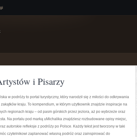
gi
e
Artystów i Pisarzy
ska w podróży to portal turystyczny, który narodził się z miłości do odkrywania
zakątków kraju. To kompendium, w którym użytkownik znajdzie inspiracje na
ych regionach kraju – od pasm górskich przez jeziora, aż po wybrzeże oraz
sta. Na portalu pod marką uMichalika znajdziesz rozbudowane opisy miejsc,
raz autorskie refleksje z podróży po Polsce. Każdy tekst jest tworzony w taki
móc czytelnikowi zaplanować własną podróż oraz zainspirować do