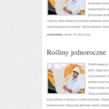
konkretne wskaz
maksymalnie cie
tym portalu dos
i step by step opisanych przejść kampanii, pr
nadchodzących produkcji. Strona kładzie nacisk 
CATEGORIES:
NOWE TECHNOLOGIE
Rośliny jednoroczne
DzikiParapet.pl
plan i stają si
chcą zamienić s
praktycznych po
Twoje kwiaty ni
Testy produktów
baza wiedzy o dbaniu o rośliny domowe. Znajdz
komponować mieszanki glebowe, kiedy zasilać