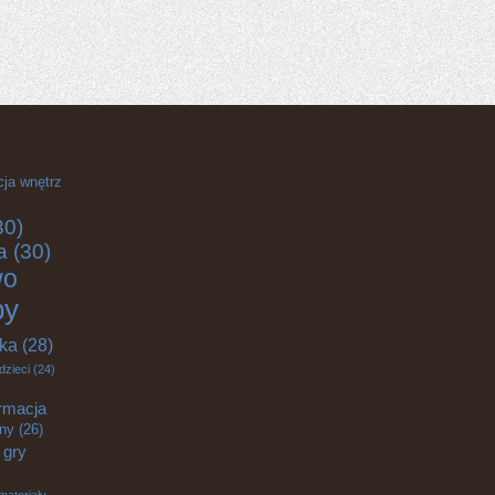
cja wnętrz
30)
a
(30)
wo
by
yka
(28)
dzieci
(24)
rmacja
zny
(26)
gry