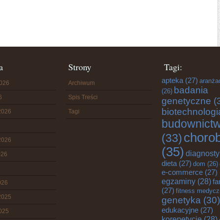
a
Strony
Tagi:
apteka
(27)
aranża
2026
Archiwum
badania
(26)
6
Spis Treści
genetyczne
(
biotechnologi
2026
Tagi
budownict
choro
(33)
2026
(35)
diagnost
026
dieta
(27)
dom
(26)
e-commerce
(27)
egzaminy
(28)
fa
026
(27)
fitness medyc
2025
genetyka
(30)
edukacyjne
(27)
2025
korepetycje
(28)