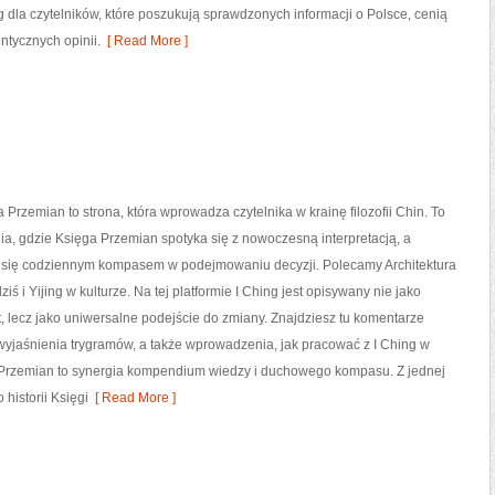
g dla czytelników, które poszukują sprawdzonych informacji o Polsce, cenią
ntycznych opinii.
[ Read More ]
 Przemian to strona, która wprowadza czytelnika w krainę filozofii Chin. To
ia, gdzie Księga Przemian spotyka się z nowoczesną interpretacją, a
e się codziennym kompasem w podejmowaniu decyzji. Polecamy Architektura
ziś i Yijing w kulturze. Na tej platformie I Ching jest opisywany nie jako
kt, lecz jako uniwersalne podejście do zmiany. Znajdziesz tu komentarze
yjaśnienia trygramów, a także wprowadzenia, jak pracować z I Ching w
 Przemian to synergia kompendium wiedzy i duchowego kompasu. Z jednej
historii Księgi
[ Read More ]