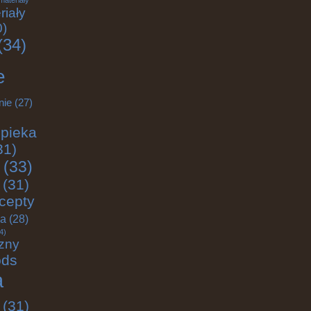
materiały
riały
0)
(34)
e
nie
(27)
pieka
31)
(33)
(31)
cepty
ja
(28)
4)
zny
ods
a
(31)