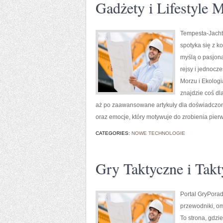
Gadżety i Lifestyle 
Tempesta-Jachty
spotyka się z k
myślą o pasjon
rejsy i jednocz
Morzu i Ekologi
znajdzie coś dl
aż po zaawansowane artykuły dla doświadczony
oraz emocje, który motywuje do zrobienia pier
CATEGORIES:
NOWE TECHNOLOGIE
Gry Taktyczne i Tak
Portal GryPorad
przewodniki, om
To strona, gdzi