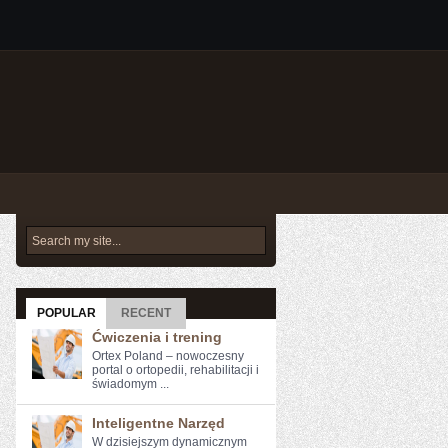
POPULAR
RECENT
Ćwiczenia i trening
Ortex Poland – nowoczesny
portal o ortopedii, rehabilitacji i
świadomym ...
Inteligentne Narzęd
W dzisiejszym dynamicznym⁤