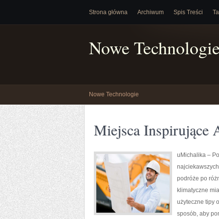
Strona główna
Archiwum
Spis Treści
Ta
Nowe Technologi
Nowe Technologie
Miejsca Inspirujące 
uMichalika – Pol
najciekawszych 
podróże po różn
klimatyczne mia
użyteczne tipy o
sposób, aby po