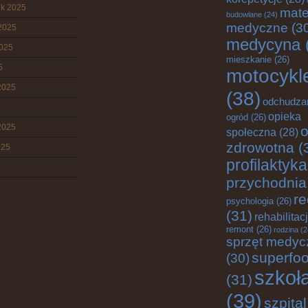
ik 2025
mate
budowlane
(24)
medyczne
(3
2025
medycyna
2025
mieszkanie
(26)
5
motocykl
2025
(38)
odchudza
opieka
ogród
(26)
2025
o
społeczna
(28)
zdrowotna
(
025
profilaktyka
przychodnia
re
psychologia
(26)
(31)
rehabilitac
remont
(26)
rodzina
(2
sprzęt medyc
superfo
(30)
szkoł
(31)
(39)
szpital