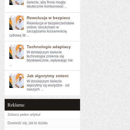
świecie, aby⁤ firma mogła
skutecznie konkurować‍ ...
Rewolucja w bezpiecz
Rewolucja w ⁣bezpieczeństwie ​
online: blockchain w
zarządzaniu ‍tożsamością
cyfrową W ...
Technologie adaptacy
W dzisiejszym świecie
technologia ‍zmienia się
błyskawicznie, wpływając nie
...
Jak algorytmy zmieni
W dzisiejszym świecie
algorytmy są wszędzie - od
naszych ...
Reklama:
Zobacz pełen artykuł
Dowiedz się, jak to działa