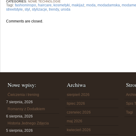
CATEGORIES:
NOWE TECHNOLOGIE
Tagi:
fashioninspo
,
haircare
,
kosmetyki
,
makijaż
,
moda
,
modadamska
,
modame
streetstyle
,
styl
,
stylizacje
,
trendy
,
uroda
Comments are closed.
Nowe wpisy:
Archiwa
Stro
Ćwiczenia i trening
sierpień 2026
Arch
7 sierpnia, 2026
lipiec 2026
Spis T
Romansy z Dodatkiem
czerwiec 2026
Tagi
6 sierpnia, 2026
maj 2026
Historia Jednego Zdjęcia
kwiecień 2026
5 sierpnia, 2026