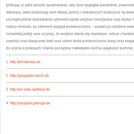
próbując w jakiś sposób spowodować, aby dom wyglądał pierwotnie, powinniś
dekoracji, jakie proponują nam sklepy, jedną z ciekawszych propozycji są www
szczegół potrafi diametralnie odmienić każde wnętrze mieszkalne oraz dodać
należy remontu, by odmienić wygląd pomieszczenia – wystarczy odrobina inwen
rozświetlą pokój oraz uczynią, że wnętrze stanie się cieplejsze, milsze i bardzi
szarości oraz klasycznej bieli oraz czerni doda pomieszczeniu klasy oraz elega
do użycia w pokojach: równie porządnie naklejkami można upiększyć kuchnię, 
1.
http://wt-tsikolas.de
2.
http://yangstyle-taichi.de
3.
http://ye-olde-owlbear.de
4.
http://yejapha-gitonga.de