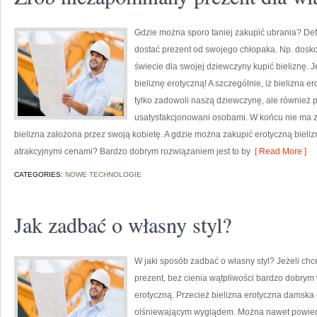
Gdzie można sporo taniej zakupić ubrania? Defi
dostać prezent od swojego chłopaka. Np. dosko
świecie dla swojej dziewczyny kupić bieliznę. J
bieliznę erotyczną! A szczególnie, iż bielizna e
tylko zadowoli naszą dziewczynę, ale również 
usatysfakcjonowani osobami. W końcu nie ma z
bielizna założona przez swoją kobietę. A gdzie można zakupić erotyczną bielizn
atrakcyjnymi cenami? Bardzo dobrym rozwiązaniem jest to by
[ Read More ]
CATEGORIES:
NOWE TECHNOLOGIE
Jak zadbać o własny styl?
W jaki sposób zadbać o własny styl? Jeżeli chc
prezent, bez cienia wątpliwości bardzo dobrym w
erotyczną. Przecież bielizna erotyczna damska
olśniewającym wyglądem. Można nawet powiedz