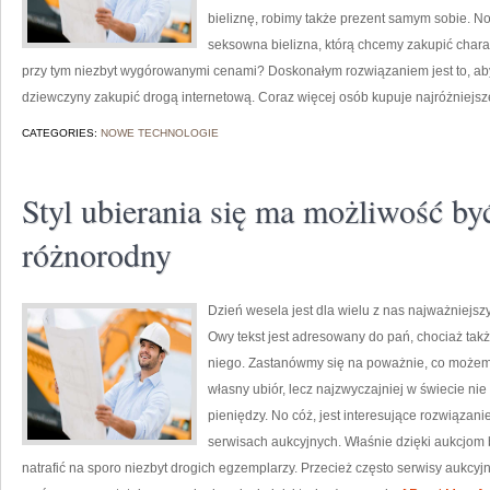
bieliznę, robimy także prezent samym sobie. N
seksowna bielizna, którą chcemy zakupić char
przy tym niezbyt wygórowanymi cenami? Doskonałym rozwiązaniem jest to, aby 
dziewczyny zakupić drogą internetową. Coraz więcej osób kupuje najróżniejsze
CATEGORIES:
NOWE TECHNOLOGIE
Styl ubierania się ma możliwość by
różnorodny
Dzień wesela jest dla wielu z nas najważniejsz
Owy tekst jest adresowany do pań, chociaż tak
niego. Zastanówmy się na poważnie, co możemy 
własny ubiór, lecz najzwyczajniej w świecie ni
pieniędzy. No cóż, jest interesujące rozwiązan
serwisach aukcyjnych. Właśnie dzięki aukcjom
natrafić na sporo niezbyt drogich egzemplarzy. Przecież często serwisy aukcyj