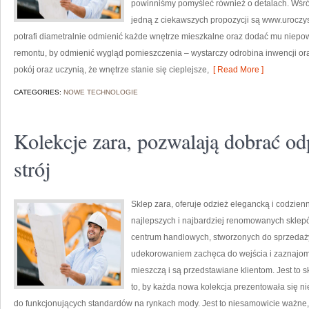
powinniśmy pomyśleć również o detalach. Wśród
jedną z ciekawszych propozycji są www.uroczys
potrafi diametralnie odmienić każde wnętrze mieszkalne oraz dodać mu niepo
remontu, by odmienić wygląd pomieszczenia – wystarczy odrobina inwencji ora
pokój oraz uczynią, że wnętrze stanie się cieplejsze,
[ Read More ]
CATEGORIES:
NOWE TECHNOLOGIE
Kolekcje zara, pozwalają dobrać od
strój
Sklep zara, oferuje odzież elegancką i codzien
najlepszych i najbardziej renomowanych sklepów,
centrum handlowych, stworzonych do sprzedaży
udekorowaniem zachęca do wejścia i zaznajomie
mieszczą i są przedstawiane klientom. Jest to sk
to, by każda nowa kolekcja prezentowała się n
do funkcjonujących standardów na rynkach mody. Jest to niesamowicie ważne,