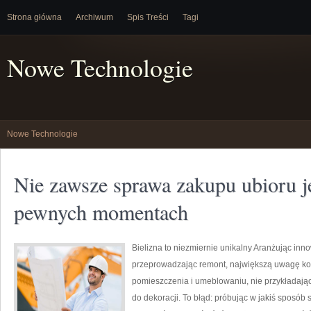
Strona główna
Archiwum
Spis Treści
Tagi
Nowe Technologie
Nowe Technologie
Nie zawsze sprawa zakupu ubioru j
pewnych momentach
Bielizna to niezmiernie unikalny Aranżując in
przeprowadzając remont, największą uwagę ko
pomieszczenia i umeblowaniu, nie przykładając
do dekoracji. To błąd: próbując w jakiś sposó