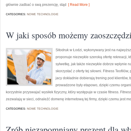
głównie zadbać o swą prezencję, stąd
[ Read More ]
CATEGORIES:
NOWE TECHNOLOGIE
W jaki sposób możemy zaoszczędzi
Sitodruk w Łodzi, wykonywany jest na najwyższ
proponuje niezwykle szeroką ofertę rekreacji, 
sylwetkę, jak także niezwykle dobrze wpłynie n
skorzystać z oferty tej siłowni. Fitness Teofilów
jacy dokładnie dobierają trening pod klientów, 
prowadzone były etapowo, dzięki czemu organ
korzystnie przyswajać wysiłek fizyczny, który występuje w czasie fitness. Fitness
zezwalają w sieci, odnaleźć domenę internetową tej firmy, dzięki czemu jest m
CATEGORIES:
NOWE TECHNOLOGIE
Zrób niezapomniany prezent dla wła