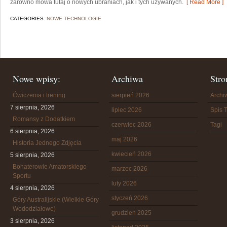
zarówno mowa tutaj o nowych ubraniach, jak i tych używanych.
[ Read More ]
CATEGORIES:
NOWE TECHNOLOGIE
Nowe wpisy:
Archiwa
Stro
Ćwiczenia i trening
sierpień 2026
Arch
7 sierpnia, 2026
lipiec 2026
Spis T
Romansy z Dodatkiem
czerwiec 2026
Tagi
6 sierpnia, 2026
maj 2026
Historia Jednego Zdjęcia
kwiecień 2026
5 sierpnia, 2026
Bohaterowie Amatorskiego
marzec 2026
Sportu
luty 2026
4 sierpnia, 2026
styczeń 2026
Góry Australijskie (Wielkie Góry
Wododziałowe)
grudzień 2025
3 sierpnia, 2026