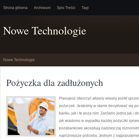
Strona główna
Archiwum
Spis Treści
Tagi
Nowe Technologie
Nowe Technologie
Pożyczka dla zadłużonych
Planujesz otworzyć własny własny punkt sprze
pożyczek. Jesteśmy w stanie decydować się po
banku, jak i te poza nim. Zarówno jedna jak i 
jak wiadomo w wypadku każdej pożyczki sprawę
pozabankowe akceptują nadzwyczaj różnorodne
najróżniejsze potrzeby. Jednym z najpopularnie