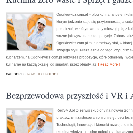
Ogorkiewicz.com.pl – blog kulinarny pełen kulina
którym jedzenie staje się przyjemnością, a cod
przestrzeń, w którym aromaty mieszają się z kol
ważne jak wyszukane kompozycje. Zobacz także
Ogorkiewicz.com.pl to internetowy stół, w które
swojego stylu. Niezależnie od tego, czy ucisz 
kucharzem, na Ogorkiewicz.com.pl odkryjesz propozycje, które odmienią Twoje 
kulinarne na każdą okazję: od śniadań, przez obiady, aż
[ Read More ]
CATEGORIES:
NOWE TECHNOLOGIE
Bezprzewodowa przyszłość i VR i
RedSMS.pl to serwis skupiony na nowym techn
praktycznym zastosowaniom umiejętności tec
Technologii, Innowacje i kierunki rozwoju to mie
rzetelną wiedzą, a trudne pojęcia są tłumaczon