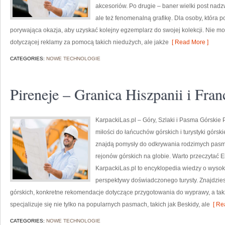
akcesoriów. Po drugie – baner wielki post nadzw
ale też fenomenalną grafikę. Dla osoby, która p
porywająca okazja, aby uzyskać kolejny egzemplarz do swojej kolekcji. Nie m
dotyczącej reklamy za pomocą takich niedużych, ale jakże
[ Read More ]
CATEGORIES:
NOWE TECHNOLOGIE
Pireneje – Granica Hiszpanii i Fran
KarpackiLas.pl – Góry, Szlaki i Pasma Górskie Po
miłości do łańcuchów górskich i turystyki górski
znajdą pomysły do odkrywania rodzimych pasm 
rejonów górskich na globie. Warto przeczytać E
KarpackiLas.pl to encyklopedia wiedzy o wysok
perspektywy doświadczonego turysty. Znajdzies
górskich, konkretne rekomendacje dotyczące przygotowania do wyprawy, a takż
specjalizuje się nie tylko na popularnych pasmach, takich jak Beskidy, ale
[ Re
CATEGORIES:
NOWE TECHNOLOGIE