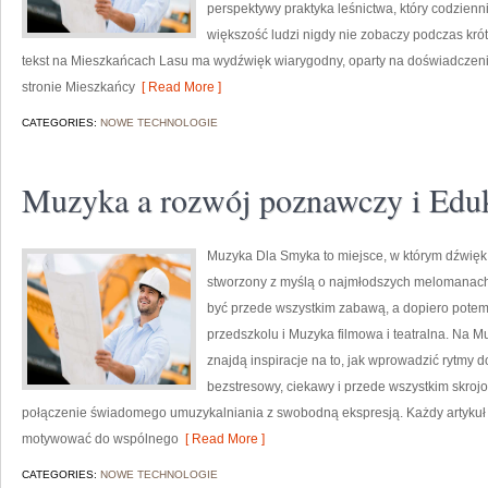
perspektywy praktyka leśnictwa, który codzienn
większość ludzi nigdy nie zobaczy podczas kró
tekst na Mieszkańcach Lasu ma wydźwięk wiarygodny, oparty na doświadczeniu
stronie Mieszkańcy
[ Read More ]
CATEGORIES:
NOWE TECHNOLOGIE
Muzyka a rozwój poznawczy i Eduk
Muzyka Dla Smyka to miejsce, w którym dźwięk s
stworzony z myślą o najmłodszych melomanach,
być przede wszystkim zabawą, a dopiero potem
przedszkolu i Muzyka filmowa i teatralna. Na M
znajdą inspiracje na to, jak wprowadzić rytmy
bezstresowy, ciekawy i przede wszystkim skroj
połączenie świadomego umuzykalniania z swobodną ekspresją. Każdy artykuł n
motywować do wspólnego
[ Read More ]
CATEGORIES:
NOWE TECHNOLOGIE