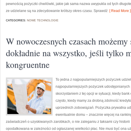
pewnością pożyczki chwilówki, jakie jak sama nazwa uwypukla od tych długot
ze udzielane są na zdecydowanie krótszy okres czasu. Sprawdź
[ Read More ]
CATEGORIES:
NOWE TECHNOLOGIE
W nowoczesnych czasach możemy s
dokładnie na wszystko, jeśli tylko
kongruentne
To jedna z najpopularniejszych pożyczek udziel
najpopularniejszych pożyczek udostępnianych p
skorzystaniem z tej opcji w sytuacji, kiedy ban
często, kiedy mamy za drobną zdolność kredyto
uprzednich zobowiązań. Pożyczka prywatna udz
ewentualnie domu – znacznie więcej na ranking
zaświadczeń o uzyskiwanych zarobkach, o nie zaleganiu z taksami czy historii 
opodatkowana w zależności od ogłaszanej wielkości płac. Nie musi być ona uż