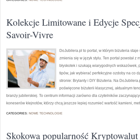
Kolekcje Limitowane i Edycje Specj
Savoir-Vivre
DoJubilera.pl to portal, w którym biżuteria staj
zmienia się w język stylu. Ten portal powstał z
błyskotek i szukają wiarygodnych wskazówek, p
tipów, jak wybierać perfekcyjne ozdoby na co d
stronie: Brylanty i DIY Biżuteria. Na DoJubile
poświęcone biżuterii klasycznej, aktualnym te
branży jubilerskiej. To centrum informacji zarówno dla czytelników zaczynającyc
koneserów klejnotów, którzy chcą jeszcze lepiej rozumieć wartość kamieni, met
CATEGORIES:
NOWE TECHNOLOGIE
Skokowa popularność Kryptowalut