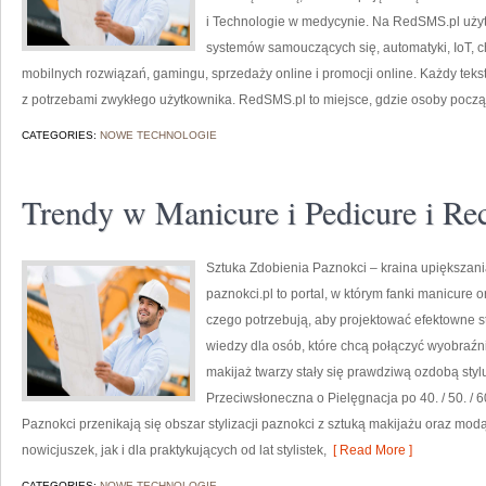
i Technologie w medycynie. Na RedSMS.pl użytk
systemów samouczących się, automatyki, IoT, c
mobilnych rozwiązań, gamingu, sprzedaży online i promocji online. Każdy tekst
z potrzebami zwykłego użytkownika. RedSMS.pl to miejsce, gdzie osoby pocz
CATEGORIES:
NOWE TECHNOLOGIE
Trendy w Manicure i Pedicure i Re
Sztuka Zdobienia Paznokci – kraina upiększani
paznokci.pl to portal, w którym fanki manicure o
czego potrzebują, aby projektować efektowne sty
wiedzy dla osób, które chcą połączyć wyobraźni
makijaż twarzy stały się prawdziwą ozdobą styl
Przeciwsłoneczna o Pielęgnacja po 40. / 50. / 6
Paznokci przenikają się obszar stylizacji paznokci z sztuką makijażu oraz mod
nowicjuszek, jak i dla praktykujących od lat stylistek,
[ Read More ]
CATEGORIES:
NOWE TECHNOLOGIE