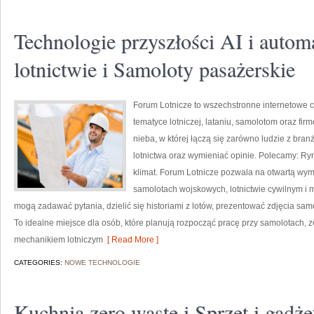
Technologie przyszłości AI i autom
lotnictwie i Samoloty pasażerskie
Forum Lotnicze to wszechstronne internetowe
tematyce lotniczej, lataniu, samolotom oraz fir
nieba, w której łączą się zarówno ludzie z bran
lotnictwa oraz wymieniać opinie. Polecamy: Ry
klimat. Forum Lotnicze pozwala na otwartą wym
samolotach wojskowych, lotnictwie cywilnym i 
mogą zadawać pytania, dzielić się historiami z lotów, prezentować zdjęcia sa
To idealne miejsce dla osób, które planują rozpocząć pracę przy samolotach, z
mechanikiem lotniczym
[ Read More ]
CATEGORIES:
NOWE TECHNOLOGIE
Kuchnia zero waste i Sprzęt i gadż