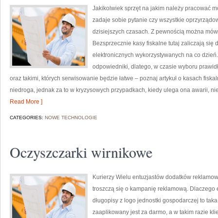
Jakikolwiek sprzęt na jakim należy pracować 
zadaje sobie pytanie czy wszystkie oprzyrządo
dzisiejszych czasach. Z pewnością można mówić
Bezsprzecznie kasy fiskalne tutaj zaliczają się
elektronicznych wykorzystywanych na co dzień.
odpowiedniki, dlatego, w czasie wyboru prawid
oraz takimi, których serwisowanie będzie łatwe – poznaj artykuł o kasach fiskal
niedroga, jednak za to w kryzysowych przypadkach, kiedy ulega ona awarii, n
Read More ]
CATEGORIES:
NOWE TECHNOLOGIE
Oczyszczarki wirnikowe
Kurierzy Wielu entuzjastów dodatków reklamowyc
troszczą się o kampanię reklamową. Dlaczego 
długopisy z logo jednostki gospodarczej to tak
zaaplikowany jest za darmo, a w takim razie kli