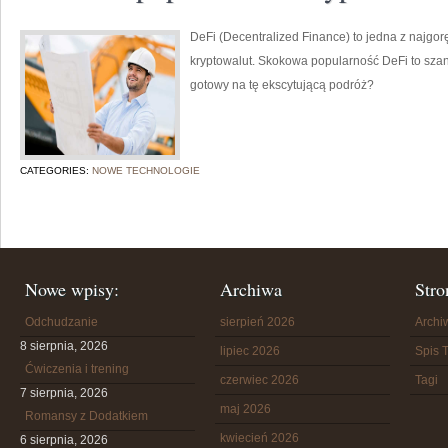
DeFi (Decentralized Finance) to jedna z najgor
kryptowalut. Skokowa popularność DeFi to szansa
gotowy na tę ekscytującą podróż?
CATEGORIES:
NOWE TECHNOLOGIE
Nowe wpisy:
Archiwa
Stro
Odchudzanie
sierpień 2026
Arch
8 sierpnia, 2026
lipiec 2026
Spis T
Ćwiczenia i trening
czerwiec 2026
Tagi
7 sierpnia, 2026
maj 2026
Romansy z Dodatkiem
kwiecień 2026
6 sierpnia, 2026