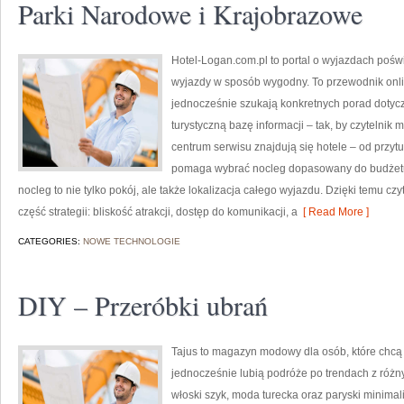
Parki Narodowe i Krajobrazowe
Hotel-Logan.com.pl to portal o wyjazdach poś
wyjazdy w sposób wygodny. To przewodnik onlin
jednocześnie szukają konkretnych porad dotyc
turystyczną bazę informacji – tak, by czyteln
centrum serwisu znajdują się hotele – od przyt
pomaga wybrać nocleg dopasowany do budżetu.
nocleg to nie tylko pokój, ale także lokalizacja całego wyjazdu. Dzięki temu czy
część strategii: bliskość atrakcji, dostęp do komunikacji, a
[ Read More ]
CATEGORIES:
NOWE TECHNOLOGIE
DIY – Przeróbki ubrań
Tajus to magazyn modowy dla osób, które chc
jednocześnie lubią podróże po trendach z różny
włoski szyk, moda turecka oraz paryski minimal