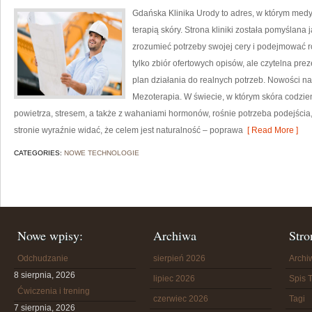
Gdańska Klinika Urody to adres, w którym med
terapią skóry. Strona kliniki została pomyślana
zrozumieć potrzeby swojej cery i podejmować ro
tylko zbiór ofertowych opisów, ale czytelna prez
plan działania do realnych potrzeb. Nowości na
Mezoterapia. W świecie, w którym skóra codzie
powietrza, stresem, a także z wahaniami hormonów, rośnie potrzeba podejścia,
stronie wyraźnie widać, że celem jest naturalność – poprawa
[ Read More ]
CATEGORIES:
NOWE TECHNOLOGIE
Nowe wpisy:
Archiwa
Stro
Odchudzanie
sierpień 2026
Arch
8 sierpnia, 2026
lipiec 2026
Spis T
Ćwiczenia i trening
czerwiec 2026
Tagi
7 sierpnia, 2026