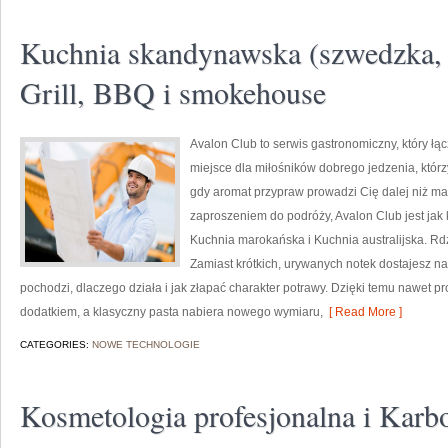
Kuchnia skandynawska (szwedzka, n
Grill, BBQ i smokehouse
Avalon Club to serwis gastronomiczny, który łą
miejsce dla miłośników dobrego jedzenia, którz
gdy aromat przypraw prowadzi Cię dalej niż ma
zaproszeniem do podróży, Avalon Club jest jak 
Kuchnia marokańska i Kuchnia australijska. Rd
Zamiast krótkich, urywanych notek dostajesz nar
pochodzi, dlaczego działa i jak złapać charakter potrawy. Dzięki temu nawet pr
dodatkiem, a klasyczny pasta nabiera nowego wymiaru,
[ Read More ]
CATEGORIES:
NOWE TECHNOLOGIE
Kosmetologia profesjonalna i Karb