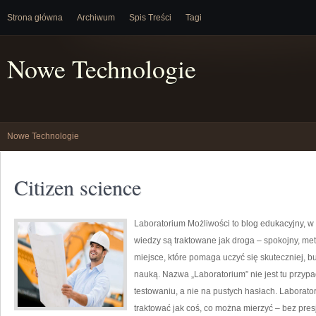
Strona główna
Archiwum
Spis Treści
Tagi
Nowe Technologie
Nowe Technologie
Citizen science
Laboratorium Możliwości to blog edukacyjny, w
wiedzy są traktowane jak droga – spokojny, me
miejsce, które pomaga uczyć się skuteczniej, bu
nauką. Nazwa „Laboratorium” nie jest tu przyp
testowaniu, a nie na pustych hasłach. Laborato
traktować jak coś, co można mierzyć – bez pres