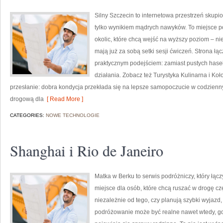
Silny Szczecin to internetowa przestrzeń skupion
tylko wynikiem mądrych nawyków. To miejsce p
okolic, które chcą wejść na wyższy poziom – ni
mają już za sobą setki sesji ćwiczeń. Strona łą
praktycznym podejściem: zamiast pustych haseł 
działania. Zobacz też Turystyka Kulinarna i Koło
przesłanie: dobra kondycja przekłada się na lepsze samopoczucie w codzienn
drogową dla
[ Read More ]
CATEGORIES:
NOWE TECHNOLOGIE
Shanghai i Rio de Janeiro
Matka w Berku to serwis podróżniczy, który łą
miejsce dla osób, które chcą ruszać w drogę cz
niezależnie od tego, czy planują szybki wyjazd
podróżowanie może być realne nawet wtedy, gdy