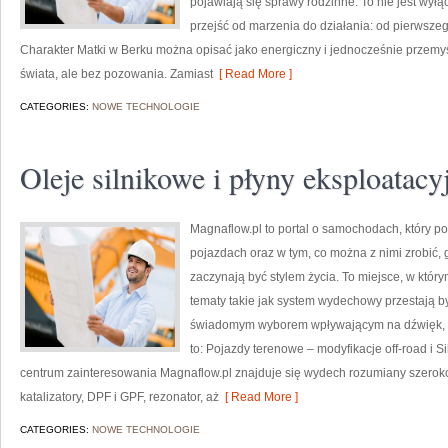
pojawiają się sprawy rodzinne. To nie jest wyłą
przejść od marzenia do działania: od pierwsze
Charakter Matki w Berku można opisać jako energiczny i jednocześnie przemyś
świata, ale bez pozowania. Zamiast
[ Read More ]
CATEGORIES:
NOWE TECHNOLOGIE
Oleje silnikowe i płyny eksploatacy
Magnaflow.pl to portal o samochodach, który 
pojazdach oraz w tym, co można z nimi zrobić, g
zaczynają być stylem życia. To miejsce, w któr
tematy takie jak system wydechowy przestają 
świadomym wyborem wpływającym na dźwięk, os
to: Pojazdy terenowe – modyfikacje off-road i S
centrum zainteresowania Magnaflow.pl znajduje się wydech rozumiany szeroko
katalizatory, DPF i GPF, rezonator, aż
[ Read More ]
CATEGORIES:
NOWE TECHNOLOGIE