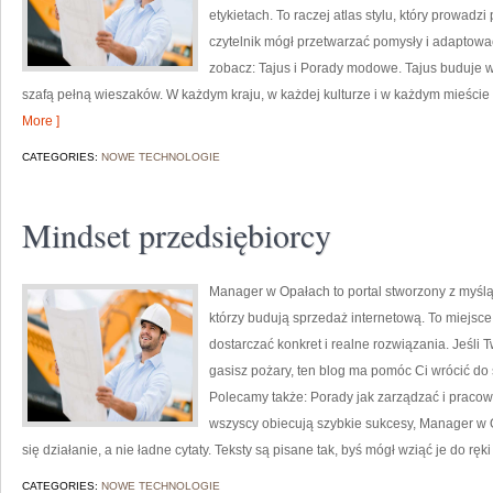
etykietach. To raczej atlas stylu, który prowadzi p
czytelnik mógł przetwarzać pomysły i adaptowa
zobacz: Tajus i Porady modowe. Tajus buduje wr
szafą pełną wieszaków. W każdym kraju, w każdej kulturze i w każdym mieście 
More ]
CATEGORIES:
NOWE TECHNOLOGIE
Mindset przedsiębiorcy
Manager w Opałach to portal stworzony z myślą o
którzy budują sprzedaż internetową. To miejsce
dostarczać konkret i realne rozwiązania. Jeśli T
gasisz pożary, ten blog ma pomóc Ci wrócić do
Polecamy także: Porady jak zarządzać i pracow
wszyscy obiecują szybkie sukcesy, Manager w O
się działanie, a nie ładne cytaty. Teksty są pisane tak, byś mógł wziąć je do ręki 
CATEGORIES:
NOWE TECHNOLOGIE