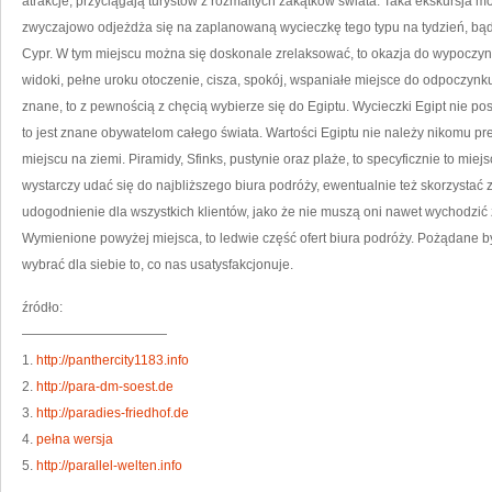
atrakcje, przyciągają turystów z rozmaitych zakątków świata. Taka ekskursja 
zwyczajowo odjeżdża się na zaplanowaną wycieczkę tego typu na tydzień, bąd
Cypr. W tym miejscu można się doskonale zrelaksować, to okazja do wypoczyn
widoki, pełne uroku otoczenie, cisza, spokój, wspaniałe miejsce do odpoczynku.
znane, to z pewnością z chęcią wybierze się do Egiptu. Wycieczki Egipt nie po
to jest znane obywatelom całego świata. Wartości Egiptu nie należy nikomu pr
miejscu na ziemi. Piramidy, Sfinks, pustynie oraz plaże, to specyficznie to mie
wystarczy udać się do najbliższego biura podróży, ewentualnie też skorzystać z
udogodnienie dla wszystkich klientów, jako że nie muszą oni nawet wychodzić
Wymienione powyżej miejsca, to ledwie część ofert biura podróży. Pożądane b
wybrać dla siebie to, co nas usatysfakcjonuje.
źródło:
———————————
1.
http://panthercity1183.info
2.
http://para-dm-soest.de
3.
http://paradies-friedhof.de
4.
pełna wersja
5.
http://parallel-welten.info