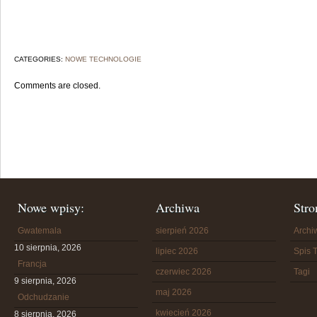
CATEGORIES:
NOWE TECHNOLOGIE
Comments are closed.
Nowe wpisy:
Archiwa
Stro
Gwatemala
sierpień 2026
Arch
10 sierpnia, 2026
lipiec 2026
Spis T
Francja
czerwiec 2026
Tagi
9 sierpnia, 2026
maj 2026
Odchudzanie
kwiecień 2026
8 sierpnia, 2026