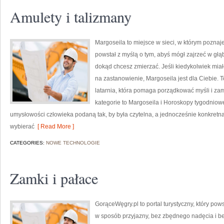
Amulety i talizmany
Margoseila to miejsce w sieci, w którym poznaj
powstał z myślą o tym, abyś mógł zajrzeć w głąb
dokąd chcesz zmierzać. Jeśli kiedykolwiek mia
na zastanowienie, Margoseila jest dla Ciebie. T
latarnia, która pomaga porządkować myśli i za
kategorie to Margoseila i Horoskopy tygodniow
umysłowości człowieka podaną tak, by była czytelna, a jednocześnie konkretna.
wybierać
[ Read More ]
CATEGORIES:
NOWE TECHNOLOGIE
Zamki i pałace
GorąceWęgry.pl to portal turystyczny, który po
w sposób przyjazny, bez zbędnego nadęcia i b