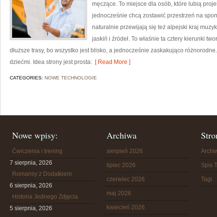
męczące. To miejsce dla osób, które lubią proj
jednocześnie chcą zostawić przestrzeń na spo
naturalnie przewijają się też alpejski kraj muzyk
jaskiń i źródeł. To właśnie ta cztery kierunki t
dłuższe trasy, bo wszystko jest blisko, a jednocześnie zaskakująco różnorodne
dziećmi. Idea strony jest prosta:
[ Read More ]
CATEGORIES:
NOWE TECHNOLOGIE
Nowe wpisy:
Archiwa
Stro
Ćwiczenia i trening
sierpień 2026
Arch
7 sierpnia, 2026
lipiec 2026
Spis T
Romansy z Dodatkiem
czerwiec 2026
Tagi
6 sierpnia, 2026
maj 2026
Historia Jednego Zdjęcia
kwiecień 2026
5 sierpnia, 2026