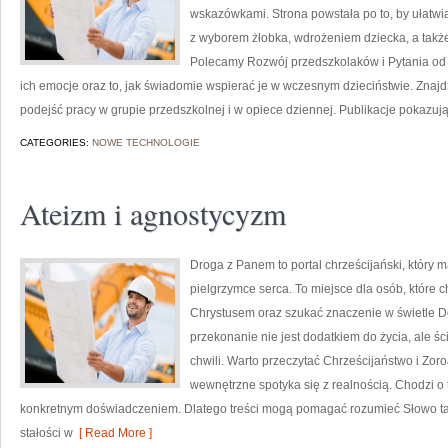
wskazówkami. Strona powstała po to, by ułatw
z wyborem żłobka, wdrożeniem dziecka, a takż
Polecamy Rozwój przedszkolaków i Pytania od 
ich emocje oraz to, jak świadomie wspierać je w wczesnym dzieciństwie. Zna
podejść pracy w grupie przedszkolnej i w opiece dziennej. Publikacje pokazuj
CATEGORIES:
NOWE TECHNOLOGIE
Ateizm i agnostycyzm
Droga z Panem to portal chrześcijański, który
pielgrzymce serca. To miejsce dla osób, które 
Chrystusem oraz szukać znaczenie w świetle Do
przekonanie nie jest dodatkiem do życia, ale ś
chwili. Warto przeczytać Chrześcijaństwo i Zor
wewnętrzne spotyka się z realnością. Chodzi o t
konkretnym doświadczeniem. Dlatego treści mogą pomagać rozumieć Słowo tak
stałości w
[ Read More ]