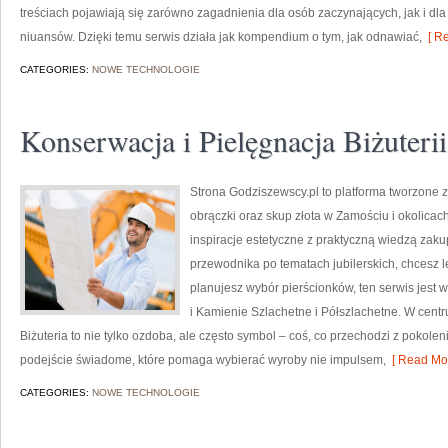
treściach pojawiają się zarówno zagadnienia dla osób zaczynających, jak i dla t
niuansów. Dzięki temu serwis działa jak kompendium o tym, jak odnawiać,
[ Re
CATEGORIES:
NOWE TECHNOLOGIE
Konserwacja i Pielęgnacja Biżuterii
Strona Godziszewscy.pl to platforma tworzone z 
obrączki oraz skup złota w Zamościu i okolicach
inspiracje estetyczne z praktyczną wiedzą zak
przewodnika po tematach jubilerskich, chcesz l
planujesz wybór pierścionków, ten serwis jest w
i Kamienie Szlachetne i Półszlachetne. W centr
Biżuteria to nie tylko ozdoba, ale często symbol – coś, co przechodzi z pokolen
podejście świadome, które pomaga wybierać wyroby nie impulsem,
[ Read Mor
CATEGORIES:
NOWE TECHNOLOGIE