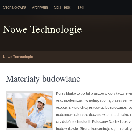
Strona główna
Archiwum
Spis Treści
Tagi
Nowe Technologie
Nowe Technologie
Materiały budowlane
Kursy Marko to portal branżowy, który łączy ś
oraz modernizacji w jedną, spójną przestrzeń w
osobach, które chcą pracować bezpieczniej, roz
podejmować lepsze decyzje w tematach takich 
czy dobór technologii. Polecamy Dachy i pokr
budownictwie. Strona koncentruje się na prakty