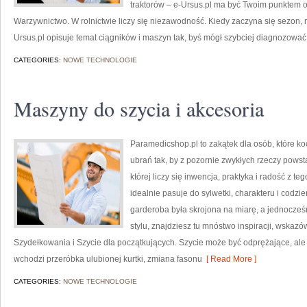
traktorów – e-Ursus.pl ma być Twoim punktem 
Warzywnictwo. W rolnictwie liczy się niezawodność. Kiedy zaczyna się sezon, n
Ursus.pl opisuje temat ciągników i maszyn tak, byś mógł szybciej diagnozować
CATEGORIES:
NOWE TECHNOLOGIE
Maszyny do szycia i akcesoria
Paramedicshop.pl to zakątek dla osób, które k
ubrań tak, by z pozornie zwykłych rzeczy powsta
której liczy się inwencja, praktyka i radość z 
idealnie pasuje do sylwetki, charakteru i codzi
garderoba była skrojona na miarę, a jednocze
stylu, znajdziesz tu mnóstwo inspiracji, wska
Szydełkowania i Szycie dla początkujących. Szycie może być odprężające, al
wchodzi przeróbka ulubionej kurtki, zmiana fasonu
[ Read More ]
CATEGORIES:
NOWE TECHNOLOGIE