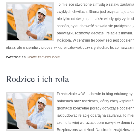
To miejsce stworzone z myślą o szlaku zaufani
zwykłych chwilach. Strona jest przystanią dla o
nie tylko od święta, ale także wtedy, gdy życie 
sposób, by duchowość stawała się praktyczna, a
obowiązki, rozmowy, decyzje i relacje z innymi.
Kościoła. W centrum tej opowieści jest codzienn
obraz, ale o cierpliwy proces, w której człowiek uczy się słuchać to, co najważn
CATEGORIES:
NOWE TECHNOLOGIE
Rodzice i ich rola
Przedszkole w Wielichowie to blog edukacyjny 
bobasach oraz rodzicach, którzy chcą wspierać
gromadzi konkretne porady dotyczące codzienno
jak budować relację opartą na zaufaniu. To miej
czemu łatwiej wdrażać dobre nawyki w domu i w
Bezpieczeństwo dzieci. Na stronie znajdzies