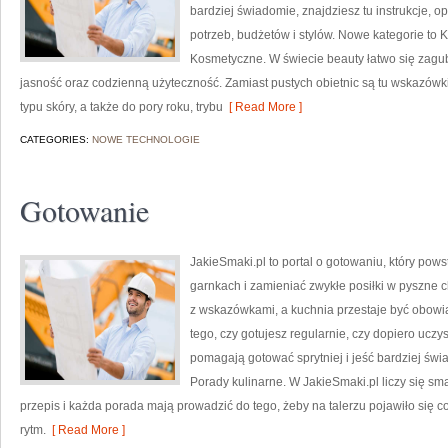
bardziej świadomie, znajdziesz tu instrukcje, 
potrzeb, budżetów i stylów. Nowe kategorie to
Kosmetyczne. W świecie beauty łatwo się zagub
jasność oraz codzienną użyteczność. Zamiast pustych obietnic są tu wskazów
typu skóry, a także do pory roku, trybu
[ Read More ]
CATEGORIES:
NOWE TECHNOLOGIE
Gotowanie
JakieSmaki.pl to portal o gotowaniu, który pows
garnkach i zamieniać zwykłe posiłki w pyszne ch
z wskazówkami, a kuchnia przestaje być obowiąz
tego, czy gotujesz regularnie, czy dopiero uczys
pomagają gotować sprytniej i jeść bardziej św
Porady kulinarne. W JakieSmaki.pl liczy się sm
przepis i każda porada mają prowadzić do tego, żeby na talerzu pojawiło się 
rytm.
[ Read More ]