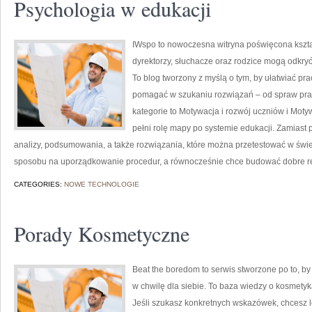
Psychologia w edukacji
IWspo to nowoczesna witryna poświęcona kszta
dyrektorzy, słuchacze oraz rodzice mogą odkryć 
To blog tworzony z myślą o tym, by ułatwiać pr
pomagać w szukaniu rozwiązań – od spraw pra
kategorie to Motywacja i rozwój uczniów i Motyw
pełni rolę mapy po systemie edukacji. Zamiast p
analizy, podsumowania, a także rozwiązania, które można przetestować w świe
sposobu na uporządkowanie procedur, a równocześnie chce budować dobre re
CATEGORIES:
NOWE TECHNOLOGIE
Porady Kosmetyczne
Beat the boredom to serwis stworzone po to, by
w chwilę dla siebie. To baza wiedzy o kosmetyk
Jeśli szukasz konkretnych wskazówek, chcesz l