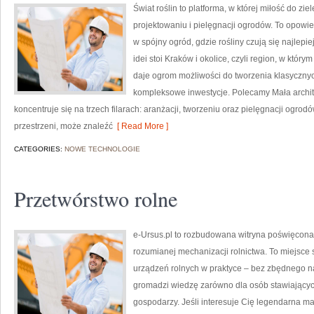
Świat roślin to platforma, w której miłość do z
projektowaniu i pielęgnacji ogrodów. To opowie
w spójny ogród, gdzie rośliny czują się najlepi
idei stoi Kraków i okolice, czyli region, w któ
daje ogrom możliwości do tworzenia klasyczny
kompleksowe inwestycje. Polecamy Mała archit
koncentruje się na trzech filarach: aranżacji, tworzeniu oraz pielęgnacji ogrodó
przestrzeni, może znaleźć
[ Read More ]
CATEGORIES:
NOWE TECHNOLOGIE
Przetwórstwo rolne
e-Ursus.pl to rozbudowana witryna poświęco
rozumianej mechanizacji rolnictwa. To miejsce 
urządzeń rolnych w praktyce – bez zbędnego na
gromadzi wiedzę zarówno dla osób stawiających
gospodarzy. Jeśli interesuje Cię legendarna mar