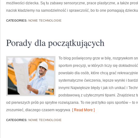
możliwości dziecka. Są tu zabawy sensoryczne, prace plastyczne, a także pro
nacisk kładziemy na samodzielność i sprawczość, bo to one pomagają dziecku
CATEGORIES:
NOWE TECHNOLOGIE
Porady dla początkujących
To blog poświęcony grze w bilę, rozgrywkom s
sportom precyzji, w których liczy się dokładno
powstało dla osób, które chcą grać rekreacyjnie,
systematyczne ćwiczenia, lepsze wyniki i bard
innymi Największe błędy i jak ich unikać i Techni
podstawową z użytecznymi tipami. Znajdziesz tu
od pierwszych prób po sprytne rozwiązania. To nie jest tylko opis sportów –
zrozumieć, dlaczego czasem wygrywa
[ Read More ]
CATEGORIES:
NOWE TECHNOLOGIE