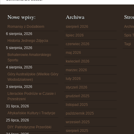
Nowe wpisy:
Archiwa
Stro
Romansy z Dodatkiem
sierpień 2026
Arch
6 sierpnia, 2026
lipiec 2026
Spis T
Historia Jednego Zdjęcia
czerwiec 2026
Tagi
5 sierpnia, 2026
maj 2026
Bohaterowie Amatorskiego
Sportu
kwiecień 2026
4 sierpnia, 2026
marzec 2026
Góry Australijskie (Wielkie Góry
luty 2026
Wododziałowe)
3 sierpnia, 2026
styczeń 2026
Literackie Podróże w Czasie i
grudzień 2025
Przestrzeni
listopad 2025
31 lipca, 2026
Afrykańskie Kultury i Tradycje
październik 2025
25 lipca, 2026
wrzesień 2025
DIY: Patriotyczne Przeróbki
sierpień 2025