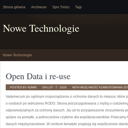
Strona główna
Archiwum
Spis Treści
Tagi
Nowe Technologie
Nowe Technologie
Open Data i re-use
OP
POSTED BY ADMIN
ON LUT - 7 - 2026
WITH
MOŻLIWOŚĆ KOMENTOWANIA
ZO
DA
I
Vademecum po ogólnym rozporządzeniu o ochronie danych to miejsce, które p
RE-
US
o osobach po wdrożeniu RODO. Strona jest przygotowana z myślą o codzienn
odpowiedzialnych za ochronę danych. Jej cel to przyspieszenie zrozumienia p
spójne na pomyłki, a jednocześnie czytelne dla współpracowników. Polecamy
danych międzynarodowe. W centrum tematyki znajdują się współczesne standa