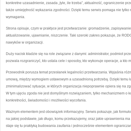
konkretne uzasadnienie, zasada „tyle, ile trzeba”, aktualność, ograniczenie 
także umiejętność wykazania zgodności. Dzięki temu serwis pomaga nie tylko
wymagania.
Strona opisuje, czym w praktyce jest przetwarzanie: gromadzenie, zapisywani
aktualizowanie, ujawnianie, niszczenie. Taki szeroki zakres pokazuje, że RODO d
nawyków w organizacji.
Duży nacisk kładzie się na role związane z danymi: administrator, podmiot prz
pozwala rozgraniczyć, kto ustala cele i sposoby, kto wykonuje operacje, a kto 
Przewodnik porusza temat przesłanek legalności przetwarzania. Wyjaśnia ró
umową, między wymogiem ustawowym a uzasadnioną potrzebą. Dzięki temu łatw
zminimalizować sytuacje, w których organizacja niepoprawnie opiera się na z
W tym ujęciu zgoda nie jest domyślnym rozwiązaniem, tylko mechanizmem o k
konkretności, świadomości i możliwości wycofania.
Ważnym elementem jest obowiązek informacyjny. Serwis pokazuje, jak formułow
na jakiej podstawie, jak długo, komu przekazujemy, oraz jakie uprawnienia ma
staje się tu praktyką budowania zaufania i jednocześnie elementem ograniczan