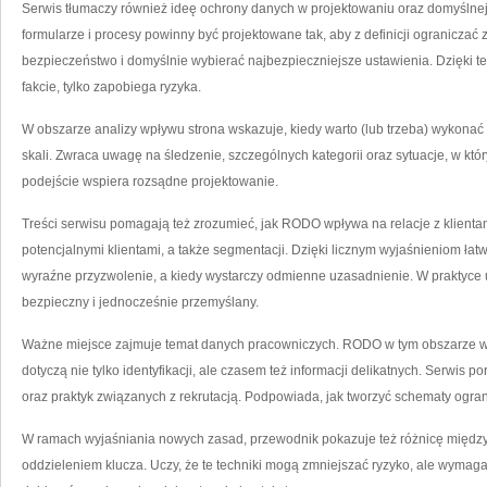
Serwis tłumaczy również ideę ochrony danych w projektowaniu oraz domyślnej 
formularze i procesy powinny być projektowane tak, aby z definicji ogranicza
bezpieczeństwo i domyślnie wybierać najbezpieczniejsze ustawienia. Dzięki 
fakcie, tylko zapobiega ryzyka.
W obszarze analizy wpływu strona wskazuje, kiedy warto (lub trzeba) wykonać
skali. Zwraca uwagę na śledzenie, szczególnych kategorii oraz sytuacje, w któr
podejście wspiera rozsądne projektowanie.
Treści serwisu pomagają też zrozumieć, jak RODO wpływa na relacje z klientam
potencjalnymi klientami, a także segmentacji. Dzięki licznym wyjaśnieniom łatw
wyraźne przyzwolenie, a kiedy wystarczy odmienne uzasadnienie. W praktyce u
bezpieczny i jednocześnie przemyślany.
Ważne miejsce zajmuje temat danych pracowniczych. RODO w tym obszarze w
dotyczą nie tylko identyfikacji, ale czasem też informacji delikatnych. Serwi
oraz praktyk związanych z rekrutacją. Podpowiada, jak tworzyć schematy ogra
W ramach wyjaśniania nowych zasad, przewodnik pokazuje też różnicę między 
oddzieleniem klucza. Uczy, że te techniki mogą zmniejszać ryzyko, ale wymaga