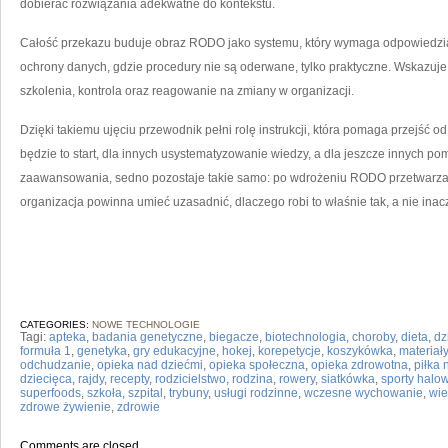
dobierać rozwiązania adekwatne do kontekstu.
Całość przekazu buduje obraz RODO jako systemu, który wymaga odpowiedzial
ochrony danych, gdzie procedury nie są oderwane, tylko praktyczne. Wskazuje
szkolenia, kontrola oraz reagowanie na zmiany w organizacji.
Dzięki takiemu ujęciu przewodnik pełni rolę instrukcji, która pomaga przejść od
będzie to start, dla innych usystematyzowanie wiedzy, a dla jeszcze innych p
zaawansowania, sedno pozostaje takie samo: po wdrożeniu RODO przetwarza
organizacja powinna umieć uzasadnić, dlaczego robi to właśnie tak, a nie inacz
CATEGORIES:
NOWE TECHNOLOGIE
Tagi:
apteka
,
badania genetyczne
,
biegacze
,
biotechnologia
,
choroby
,
dieta
,
dz
formuła 1
,
genetyka
,
gry edukacyjne
,
hokej
,
korepetycje
,
koszykówka
,
materiał
odchudzanie
,
opieka nad dziećmi
,
opieka społeczna
,
opieka zdrowotna
,
piłka
dziecięca
,
rajdy
,
recepty
,
rodzicielstwo
,
rodzina
,
rowery
,
siatkówka
,
sporty halo
superfoods
,
szkoła
,
szpital
,
trybuny
,
usługi rodzinne
,
wczesne wychowanie
,
wi
zdrowe żywienie
,
zdrowie
Comments are closed.