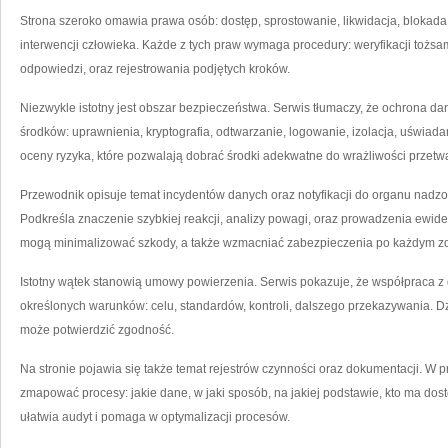
Strona szeroko omawia prawa osób: dostęp, sprostowanie, likwidacja, blokada
interwencji człowieka. Każde z tych praw wymaga procedury: weryfikacji toż
odpowiedzi, oraz rejestrowania podjętych kroków.
Niezwykle istotny jest obszar bezpieczeństwa. Serwis tłumaczy, że ochrona dany
środków: uprawnienia, kryptografia, odtwarzanie, logowanie, izolacja, uświada
oceny ryzyka, które pozwalają dobrać środki adekwatne do wrażliwości przetw
Przewodnik opisuje temat incydentów danych oraz notyfikacji do organu nadzor
Podkreśla znaczenie szybkiej reakcji, analizy powagi, oraz prowadzenia ewide
mogą minimalizować szkody, a także wzmacniać zabezpieczenia po każdym zd
Istotny wątek stanowią umowy powierzenia. Serwis pokazuje, że współpraca z
określonych warunków: celu, standardów, kontroli, dalszego przekazywania. Dz
może potwierdzić zgodność.
Na stronie pojawia się także temat rejestrów czynności oraz dokumentacji. W pr
zmapować procesy: jakie dane, w jaki sposób, na jakiej podstawie, kto ma dost
ułatwia audyt i pomaga w optymalizacji procesów.