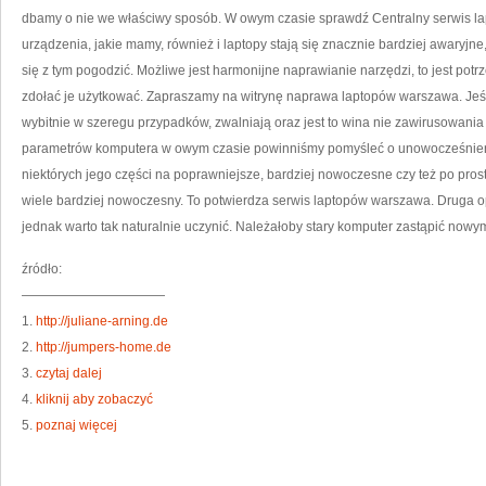
KO
dbamy o nie we właściwy sposób. W owym czasie sprawdź Centralny serwis l
ŚWI
urządzenia, jakie mamy, również i laptopy stają się znacznie bardziej awaryjn
się z tym pogodzić. Możliwe jest harmonijne naprawianie narzędzi, to jest potr
zdołać je użytkować. Zapraszamy na witrynę naprawa laptopów warszawa. Jeśli
wybitnie w szeregu przypadków, zwalniają oraz jest to wina nie zawirusowani
parametrów komputera w owym czasie powinniśmy pomyśleć o unowocześnieni
niektórych jego części na poprawniejsze, bardziej nowoczesne czy też po pro
wiele bardziej nowoczesny. To potwierdza serwis laptopów warszawa. Druga o
jednak warto tak naturalnie uczynić. Należałoby stary komputer zastąpić nowy
źródło:
———————————
1.
http://juliane-arning.de
2.
http://jumpers-home.de
3.
czytaj dalej
4.
kliknij aby zobaczyć
5.
poznaj więcej