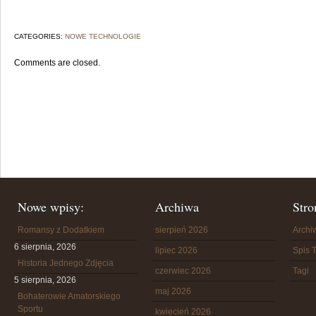
CATEGORIES:
NOWE TECHNOLOGIE
Comments are closed.
Nowe wpisy:
Archiwa
Stro
Romansy z Dodatkiem
sierpień 2026
Arch
6 sierpnia, 2026
lipiec 2026
Spis T
Historia Jednego Zdjęcia
czerwiec 2026
Tagi
5 sierpnia, 2026
maj 2026
Bohaterowie Amatorskiego
Sportu
kwiecień 2026