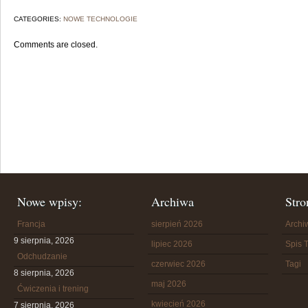
CATEGORIES:
NOWE TECHNOLOGIE
Comments are closed.
Nowe wpisy:
Archiwa
Stro
Francja
sierpień 2026
Arch
9 sierpnia, 2026
lipiec 2026
Spis T
Odchudzanie
czerwiec 2026
Tagi
8 sierpnia, 2026
maj 2026
Ćwiczenia i trening
kwiecień 2026
7 sierpnia, 2026