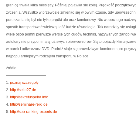
S
granicę trwała kilka miesięcy. Później pojawiła się kolej. Prędkość początko
CZ
życzenia. Wszystko w przewozie zmieniło się w owym czasie, gdy upowszechn
poruszania się był nie tylko prędki ale oraz komfortowy. Nic wobec tego nadzw
sposób transportować większą ilość ludzie równolegle. Tak narodziły się usł
wiele osób pomni pierwsze wersje tych cudów techniki, nazywanych żartobliwie
autokary nie przypominają już swych pierwowzorów. Są to pojazdy klimatyzo
w barek i odtwarzacz DVD. Podróż staje się prawdziwym komfortem, co przyczy
najpopularniejszym rodzajem transportu w Polsce.
źródło:
———————————
1.
poznaj szczegóły
2.
http://seite27.de
3.
http://sekretuspeha.info
4.
http://seminare-reiki.de
5.
http://seo-ranking-experts.de