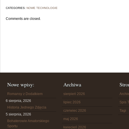
CATEGORIES:
NOWE TECHNOLOGIE
Comments are closed.
Nowe wpisy:
Archiwa
Stro
Romansy z Dodatkiem
sierpień 2026
Arch
6 sierpnia, 2026
lipiec 2026
Spis T
Historia Jednego Zdjęcia
czerwiec 2026
Tagi
5 sierpnia, 2026
maj 2026
Bohaterowie Amatorskiego
Sportu
kwiecień 2026