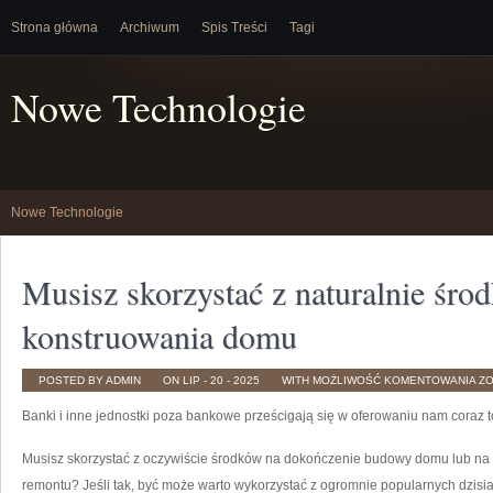
Strona główna
Archiwum
Spis Treści
Tagi
Nowe Technologie
Nowe Technologie
Musisz skorzystać z naturalnie śr
konstruowania domu
MU
POSTED BY ADMIN
ON LIP - 20 - 2025
WITH
MOŻLIWOŚĆ KOMENTOWANIA
Z
SK
Z
Banki i inne jednostki poza bankowe prześcigają się w oferowaniu nam coraz 
NA
Ś
NA
DO
Musisz skorzystać z oczywiście środków na dokończenie budowy domu lub n
KO
D
remontu? Jeśli tak, być może warto wykorzystać z ogromnie popularnych dzisia