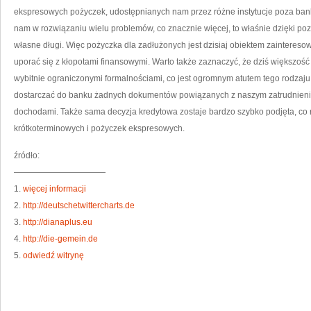
ekspresowych pożyczek, udostępnianych nam przez różne instytucje poza ba
nam w rozwiązaniu wielu problemów, co znacznie więcej, to właśnie dzięki poz
własne długi. Więc pożyczka dla zadłużonych jest dzisiaj obiektem zaintereso
uporać się z kłopotami finansowymi. Warto także zaznaczyć, że dziś większość
wybitnie ograniczonymi formalnościami, co jest ogromnym atutem tego rodzaj
dostarczać do banku żadnych dokumentów powiązanych z naszym zatrudnieni
dochodami. Także sama decyzja kredytowa zostaje bardzo szybko podjęta, co
krótkoterminowych i pożyczek ekspresowych.
źródło:
———————————
1.
więcej informacji
2.
http://deutschetwittercharts.de
3.
http://dianaplus.eu
4.
http://die-gemein.de
5.
odwiedź witrynę