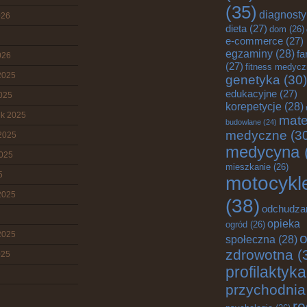
(35)
diagnost
026
dieta
(27)
dom
(26)
e-commerce
(27)
egzaminy
(28)
fa
026
(27)
fitness medyc
2025
genetyka
(30)
edukacyjne
(27)
2025
korepetycje
(28)
ik 2025
mate
budowlane
(24)
medyczne
(3
2025
medycyna
2025
mieszkanie
(26)
5
motocykl
2025
(38)
odchudza
opieka
ogród
(26)
2025
o
społeczna
(28)
zdrowotna
(
025
profilaktyka
przychodnia
re