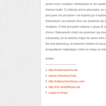
serem oraz z masłem. Adekwatnie to nie wyobra
również bułki. Co takiego jest w pieczywie, ż
pieczywo nie jest tanie i nie kupimy go w kul
chlebowym i po jednym dniu nie zamienia się
smakiem. Chleb jest pełen witamin z grupy B,
chrom. Odpowiedni chleb nie powinien się psuć
orkiszowej, bo ta właśnie mąka ma sporo miro
Nie jest tajemnicą, że jedzenie chleba nie tucz
przypadkach nakładając sobie na niego za mał
źródło:
———————————
1.
http://rootsmanchris.de
2.
więcej informacji tutaj
3.
http://rotaract-bordeaux.com
4.
http://rsh-sindelfingen.de
5.
czytaj na blogu