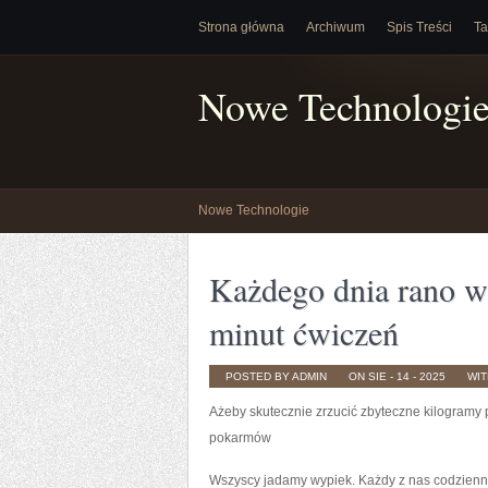
Strona główna
Archiwum
Spis Treści
Ta
Nowe Technologi
Nowe Technologie
Każdego dnia rano ws
minut ćwiczeń
POSTED BY ADMIN
ON SIE - 14 - 2025
WI
Ażeby skutecznie zrzucić zbyteczne kilogramy 
pokarmów
Wszyscy jadamy wypiek. Każdy z nas codzienn