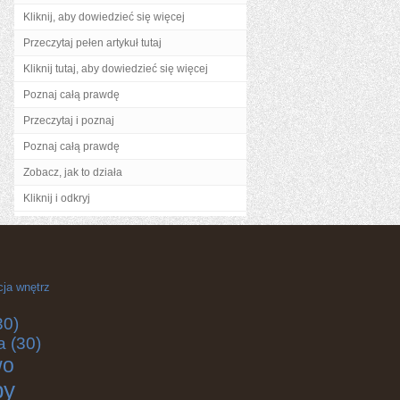
Kliknij, aby dowiedzieć się więcej
Przeczytaj pełen artykuł tutaj
Kliknij tutaj, aby dowiedzieć się więcej
Poznaj całą prawdę
Przeczytaj i poznaj
Poznaj całą prawdę
Zobacz, jak to działa
Kliknij i odkryj
cja wnętrz
30)
a
(30)
wo
by