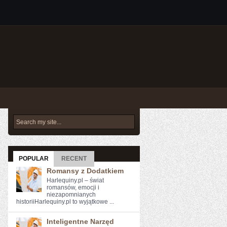
POPULAR
RECENT
Romansy z Dodatkiem
Harlequiny.pl – świat
romansów, emocji i
niezapomnianych
historiiHarlequiny.pl to wyjątkowe ...
Inteligentne Narzęd