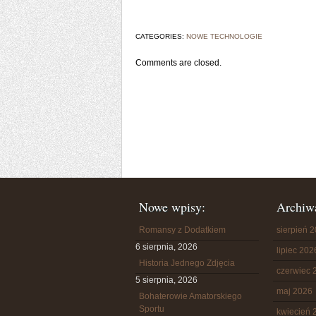
CATEGORIES:
NOWE TECHNOLOGIE
Comments are closed.
Nowe wpisy:
Archiw
Romansy z Dodatkiem
sierpień 
6 sierpnia, 2026
lipiec 202
Historia Jednego Zdjęcia
czerwiec 
5 sierpnia, 2026
maj 2026
Bohaterowie Amatorskiego
Sportu
kwiecień 