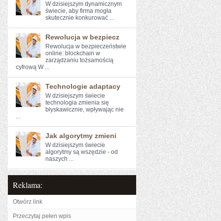
W dzisiejszym dynamicznym⁤
świecie, aby⁤ firma mogła
skutecznie konkurować‍ ...
Rewolucja w bezpiecz
Rewolucja w ⁣bezpieczeństwie ​
online: blockchain w
zarządzaniu ‍tożsamością
cyfrową W ...
Technologie adaptacy
W dzisiejszym świecie
technologia ‍zmienia się
błyskawicznie, wpływając nie
...
Jak algorytmy zmieni
W dzisiejszym świecie
algorytmy są wszędzie - od
naszych ...
Reklama:
Otwórz link
Przeczytaj pełen wpis