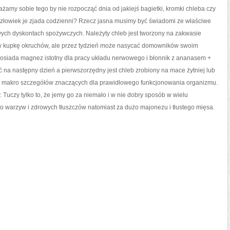
żamy sobie tego by nie rozpocząć dnia od jakiejś bagietki, kromki chleba czy
e człowiek je zjada codzienni? Rzecz jasna musimy być świadomi ze właściwe
towych dyskontach spożywczych. Należyty chleb jest tworzony na zakwasie
 w kupkę okruchów, ale przez tydzień może nasycać domowników swoim
 posiada magnez istotny dla pracy układu nerwowego i błonnik z ananasem +
 na następny dzień a pierwszorzędny jest chleb zrobiony na mace żytniej lub
 i makro szczegółów znaczących dla prawidłowego funkcjonowania organizmu.
y. Tuczy tylko to, że jemy go za niemało i w nie dobry sposób w wielu
o warzyw i zdrowych tłuszczów natomiast za dużo majonezu i tłustego mięsa.