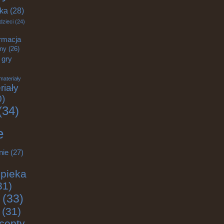
yka
(28)
dzieci
(24)
rmacja
zny
(26)
gry
materiały
riały
0)
(34)
e
nie
(27)
pieka
31)
(33)
(31)
cepty