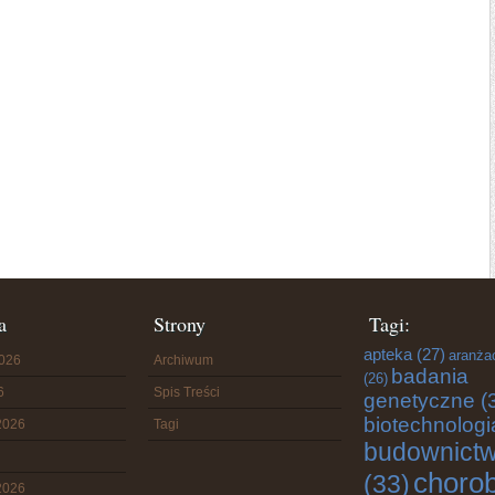
a
Strony
Tagi:
apteka
(27)
aranża
2026
Archiwum
badania
(26)
6
Spis Treści
genetyczne
(
biotechnologi
2026
Tagi
budownict
choro
(33)
2026