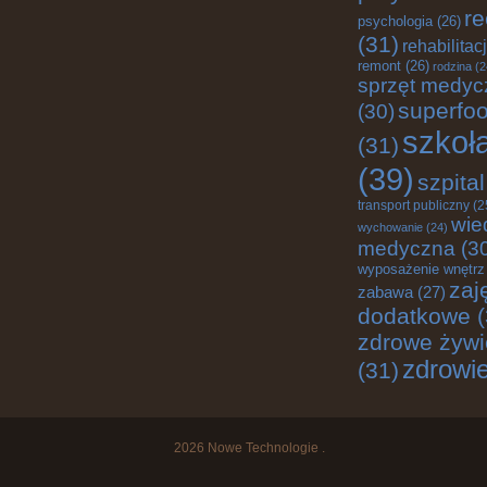
re
psychologia
(26)
(31)
rehabilitac
remont
(26)
rodzina
(2
sprzęt medyc
superfo
(30)
szkoł
(31)
(39)
szpital
transport publiczny
(2
wie
wychowanie
(24)
medyczna
(3
wyposażenie wnętrz
zaj
zabawa
(27)
dodatkowe
(
zdrowe żywi
zdrowi
(31)
2026
Nowe Technologie
.