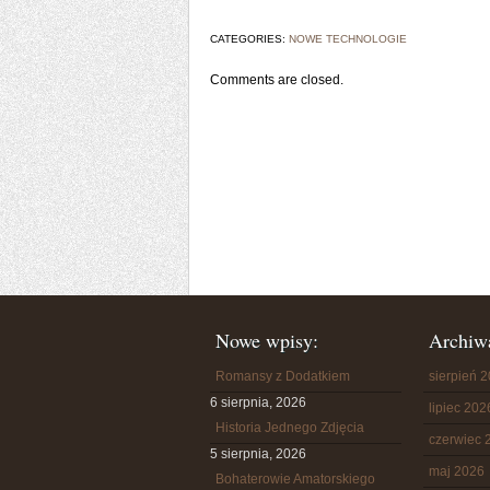
CATEGORIES:
NOWE TECHNOLOGIE
Comments are closed.
Nowe wpisy:
Archiw
Romansy z Dodatkiem
sierpień 
6 sierpnia, 2026
lipiec 202
Historia Jednego Zdjęcia
czerwiec 
5 sierpnia, 2026
maj 2026
Bohaterowie Amatorskiego