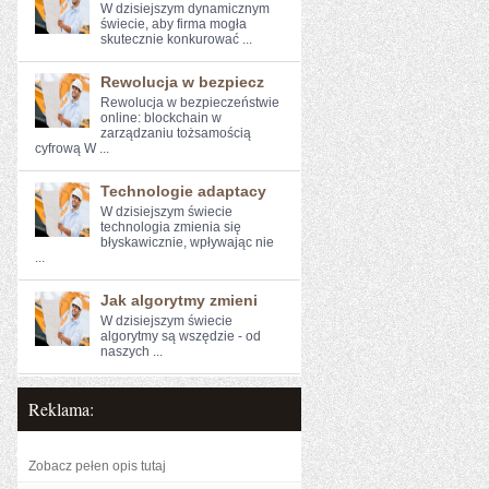
W dzisiejszym dynamicznym⁤
świecie, aby⁤ firma mogła
skutecznie konkurować‍ ...
Rewolucja w bezpiecz
Rewolucja w ⁣bezpieczeństwie ​
online: blockchain w
zarządzaniu ‍tożsamością
cyfrową W ...
Technologie adaptacy
W dzisiejszym świecie
technologia ‍zmienia się
błyskawicznie, wpływając nie
...
Jak algorytmy zmieni
W dzisiejszym świecie
algorytmy są wszędzie - od
naszych ...
Reklama:
Zobacz pełen opis tutaj