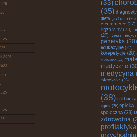
choro
(33)
2026
(35)
diagnost
026
dieta
(27)
dom
(26)
e-commerce
(27)
egzaminy
(28)
fa
026
(27)
fitness medyc
2025
genetyka
(30)
edukacyjne
(27)
2025
korepetycje
(28)
ik 2025
mate
budowlane
(24)
medyczne
(3
2025
medycyna
2025
mieszkanie
(26)
5
motocykl
2025
(38)
odchudza
opieka
ogród
(26)
2025
o
społeczna
(28)
zdrowotna
(
025
profilaktyka
przychodnia