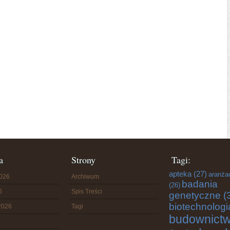
a
Strony
Tagi:
apteka
(27)
aranża
2026
Archiwum
badania
(26)
6
Spis Treści
genetyczne
(
biotechnologi
2026
Tagi
budownict