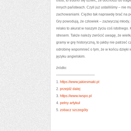
osób, to trudno się dziwić, że dochodzi do trage
innych państwach. Czyli już ustaliliśmy – ni
zachowaniami. Ciężko tak naprawdę brać na pow
Gry powodują, że człowiek – zazwyczaj młody,
relaks to akurat w naszym życiu coś istotnego.
stresem. Także należy zwrócić uwagę, że wielką 
gramy w grę historyczną, to jakby nie patrzeć
odrobinę wspomnieć o tym, że w końcu dzięki 
języku angielskim.
źródło:
———————————
1.
https://www.jakiesmaki.pl
2.
przejdź dalej
3.
https://www.iwspo.pl
4.
pełny artykuł
5.
zobacz szczegóły