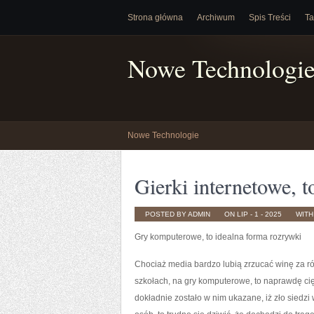
Strona główna
Archiwum
Spis Treści
Ta
Nowe Technologi
Nowe Technologie
Gierki internetowe, 
POSTED BY ADMIN
ON LIP - 1 - 2025
WIT
Gry komputerowe, to idealna forma rozrywki
Chociaż media bardzo lubią zrzucać winę za ró
szkołach, na gry komputerowe, to naprawdę cięż
dokładnie zostało w nim ukazane, iż zło siedzi