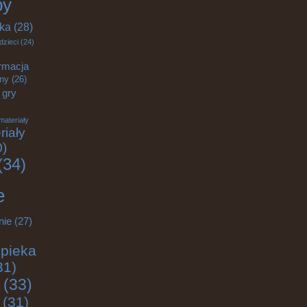
by
yka
(28)
dzieci
(24)
rmacja
zny
(26)
gry
materiały
riały
0)
(34)
e
nie
(27)
pieka
31)
(33)
(31)