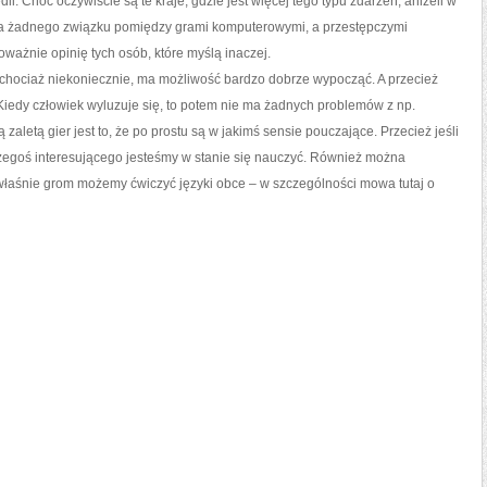
dii. Choć oczywiście są te kraje, gdzie jest więcej tego typu zdarzeń, aniżeli w
e ma żadnego związku pomiędzy grami komputerowymi, a przestępczymi
ażnie opinię tych osób, które myślą inaczej.
 chociaż niekoniecznie, ma możliwość bardzo dobrze wypocząć. A przecież
 Kiedy człowiek wyluzuje się, to potem nie ma żadnych problemów z np.
zaletą gier jest to, że po prostu są w jakimś sensie pouczające. Przecież jeśli
 czegoś interesującego jesteśmy w stanie się nauczyć. Również można
właśnie grom możemy ćwiczyć języki obce – w szczególności mowa tutaj o