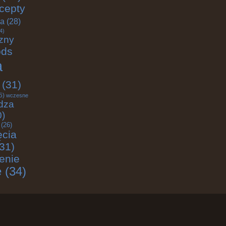
cepty
ja
(28)
4)
zny
ods
a
(31)
5)
wczesne
dza
0)
(26)
ęcia
31)
enie
e
(34)