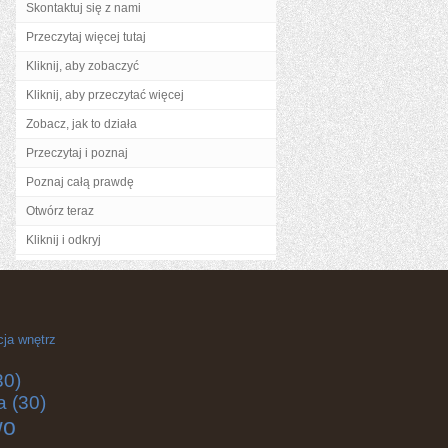
Skontaktuj się z nami
Przeczytaj więcej tutaj
Kliknij, aby zobaczyć
Kliknij, aby przeczytać więcej
Zobacz, jak to działa
Przeczytaj i poznaj
Poznaj całą prawdę
Otwórz teraz
Kliknij i odkryj
cja wnętrz
30)
a
(30)
wo