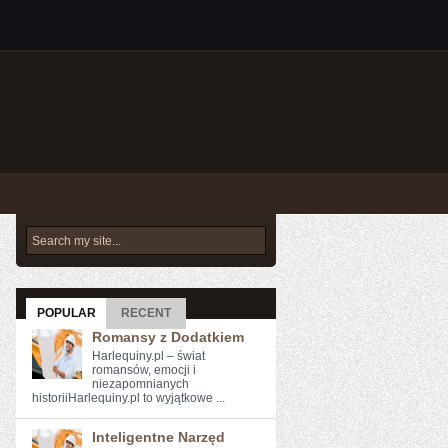
POPULAR
RECENT
Romansy z Dodatkiem
Harlequiny.pl – świat
romansów, emocji i
niezapomnianych
historiiHarlequiny.pl to wyjątkowe ...
Inteligentne Narzęd