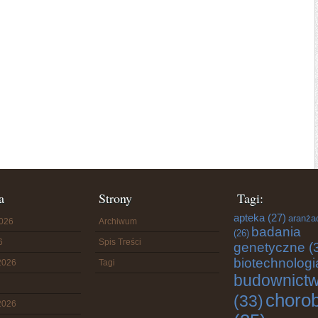
a
Strony
Tagi:
apteka
(27)
aranża
2026
Archiwum
badania
(26)
6
Spis Treści
genetyczne
(
biotechnologi
2026
Tagi
budownict
choro
(33)
2026