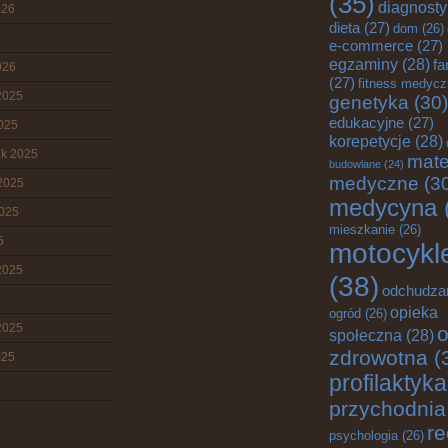
(35)
diagnost
026
dieta
(27)
dom
(26)
e-commerce
(27)
egzaminy
(28)
fa
026
(27)
fitness medyc
2025
genetyka
(30)
edukacyjne
(27)
2025
korepetycje
(28)
ik 2025
mate
budowlane
(24)
medyczne
(3
2025
medycyna
2025
mieszkanie
(26)
5
motocykl
2025
(38)
odchudza
opieka
ogród
(26)
2025
o
społeczna
(28)
zdrowotna
(
025
profilaktyka
przychodnia
re
psychologia
(26)