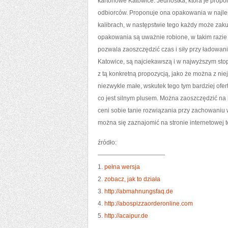
kartonowe Katowice. Jednostka, która je propo
odbiorców. Proponuje ona opakowania w najle
kalibrach, w następstwie tego każdy może zaku
opakowania są uważnie robione, w takim razie 
pozwala zaoszczędzić czas i siły przy ładowani
Katowice, są najciekawszą i w najwyższym stopn
z tą konkretną propozycją, jako że można z nie
niezwykle małe, wskutek tego tym bardziej ofer
co jest silnym plusem. Można zaoszczędzić na ko
ceni sobie tanie rozwiązania przy zachowaniu wy
można się zaznajomić na stronie internetowej te
źródło:
———————————
1.
pełna wersja
2.
zobacz, jak to działa
3.
http://abmahnungsfaq.de
4.
http://abospizzaorderonline.com
5.
http://acaipur.de