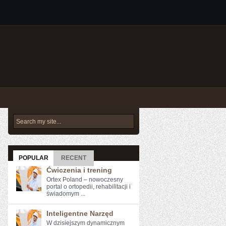
POPULAR
RECENT
Ćwiczenia i trening
Ortex Poland – nowoczesny
portal o ortopedii, rehabilitacji i
świadomym ...
Inteligentne Narzęd
W dzisiejszym dynamicznym⁤