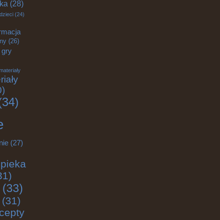
yka
(28)
dzieci
(24)
rmacja
zny
(26)
gry
materiały
riały
0)
(34)
e
nie
(27)
pieka
31)
(33)
(31)
cepty