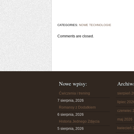
CATEGORIES:
NOWE TECHNOLOGIE
Comments are closed.
Nowe wpisy:
Archiw
Ćwiczenia i trening
sierpień 
7 sierpnia, 2026
lipiec 202
Romansy z Dodatkiem
czerwiec 
6 sierpnia, 2026
maj 2026
Historia Jednego Zdjęcia
kwiecień 
5 sierpnia, 2026