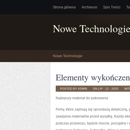
Strona główna
Archiwum
Spis Treści
Ta
Nowe Technologi
Nowe Technologie
Elementy wykończeni
POSTED BY ADMIN
ON LIP - 12 - 2025
WI
Najlepszy materiał do pakowania
Firmy, które zajmują się sprzedażą detaliczn
zawijania materiałów przed wysyłką. Każdy ek
podczas przewozu, będzie mocne, porządne i w