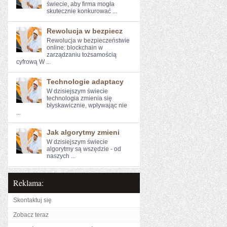
świecie, aby⁤ firma mogła
skutecznie konkurować‍ ...
Rewolucja w bezpiecz
Rewolucja w ⁣bezpieczeństwie ​
online: blockchain w
zarządzaniu ‍tożsamością
cyfrową W ...
Technologie adaptacy
W dzisiejszym świecie
technologia ‍zmienia się
błyskawicznie, wpływając nie
...
Jak algorytmy zmieni
W dzisiejszym świecie
algorytmy są wszędzie - od
naszych ...
Reklama:
Skontaktuj się
Zobacz teraz