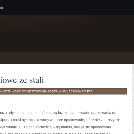
gi
e
owe ze stali
ELEMENTY
TH
MOŻLIWOŚĆ KOMENTOWANIA
ZOSTAŁA WYŁĄCZONA
SO FAR
WYKOŃCZENIOWE
ZE
STALI
ą, poza artykułem na sprzedaż, muszą też mieć adekwatne opakowania do
wipunek musi być zapakowany w dobre opakowanie, które nie zniszczy się
ytrzymałe. Dużą popularnością w tej materii, radują się opakowania