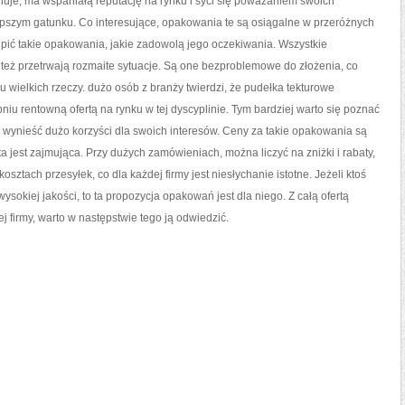
nuje, ma wspaniałą reputację na rynku i syci się poważaniem swoich
pszym gatunku. Co interesujące, opakowania te są osiągalne w przeróżnych
pić takie opakowania, jakie zadowolą jego oczekiwania. Wszystkie
też przetrwają rozmaite sytuacje. Są one bezproblemowe do złożenia, co
u wielkich rzeczy. dużo osób z branży twierdzi, że pudełka tekturowe
iu rentowną ofertą na rynku w tej dyscyplinie. Tym bardziej warto się poznać
j wynieść dużo korzyści dla swoich interesów. Ceny za takie opakowania są
ta jest zajmująca. Przy dużych zamówieniach, można liczyć na zniżki i rabaty,
sztach przesyłek, co dla każdej firmy jest niesłychanie istotne. Jeżeli ktoś
sokiej jakości, to ta propozycja opakowań jest dla niego. Z całą ofertą
j firmy, warto w następstwie tego ją odwiedzić.