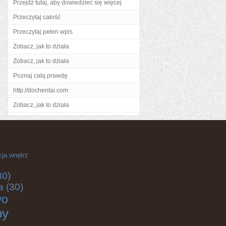
Przejdź tutaj, aby dowiedzieć się więcej
Przeczytaj całość
Przeczytaj pełen wpis
Zobacz, jak to działa
Zobacz, jak to działa
Poznaj całą prawdę
http://dochentai.com
Zobacz, jak to działa
cja wnętrz
30)
a
(30)
wo
by