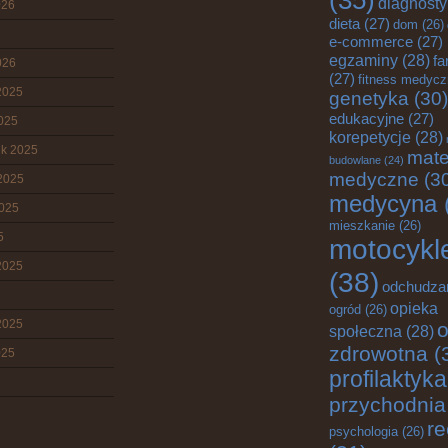
(35)
diagnost
026
dieta
(27)
dom
(26)
e-commerce
(27)
egzaminy
(28)
fa
026
(27)
fitness medyc
2025
genetyka
(30)
edukacyjne
(27)
2025
korepetycje
(28)
ik 2025
mate
budowlane
(24)
medyczne
(3
2025
medycyna
2025
mieszkanie
(26)
5
motocykl
2025
(38)
odchudza
opieka
ogród
(26)
2025
o
społeczna
(28)
zdrowotna
(
025
profilaktyka
przychodnia
re
psychologia
(26)