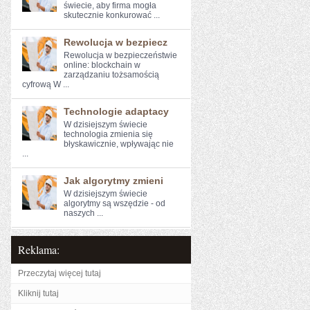
świecie, aby⁤ firma mogła
skutecznie konkurować‍ ...
Rewolucja w bezpiecz
Rewolucja w ⁣bezpieczeństwie ​
online: blockchain w
zarządzaniu ‍tożsamością
cyfrową W ...
Technologie adaptacy
W dzisiejszym świecie
technologia ‍zmienia się
błyskawicznie, wpływając nie
...
Jak algorytmy zmieni
W dzisiejszym świecie
algorytmy są wszędzie - od
naszych ...
Reklama:
Przeczytaj więcej tutaj
Kliknij tutaj