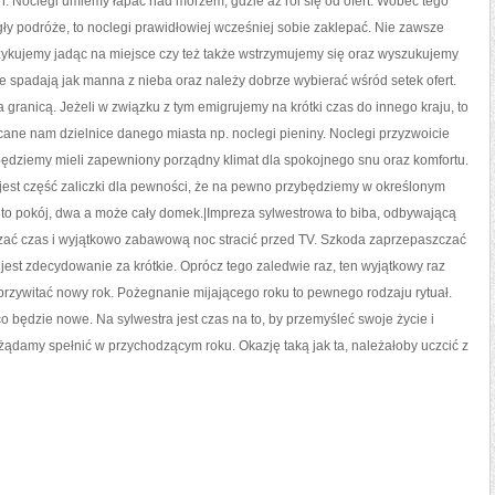
 Noclegi umiemy łapać nad morzem, gdzie aż roi się od ofert. Wobec tego
gły podróże, to noclegi prawidłowiej wcześniej sobie zaklepać. Nie zawsze
zykujemy jadąc na miejsce czy też także wstrzymujemy się oraz wyszukujemy
nie spadają jak manna z nieba oraz należy dobrze wybierać wśród setek ofert.
 granicą. Jeżeli w związku z tym emigrujemy na krótki czas do innego kraju, to
ane nam dzielnice danego miasta np. noclegi pieniny. Noclegi przyzwoicie
dziemy mieli zapewniony porządny klimat dla spokojnego snu oraz komfortu.
jest część zaliczki dla pewności, że na pewno przybędziemy w określonym
e to pokój, dwa a może cały domek.|Impreza sylwestrowa to biba, odbywającą
czać czas i wyjątkowo zabawową noc stracić przed TV. Szkoda zaprzepaszczać
jest zdecydowanie za krótkie. Oprócz tego zaledwie raz, ten wyjątkowy raz
rzywitać nowy rok. Pożegnanie mijającego roku to pewnego rodzaju rytuał.
co będzie nowe. Na sylwestra jest czas na to, by przemyśleć swoje życie i
ądamy spełnić w przychodzącym roku. Okazję taką jak ta, należałoby uczcić z