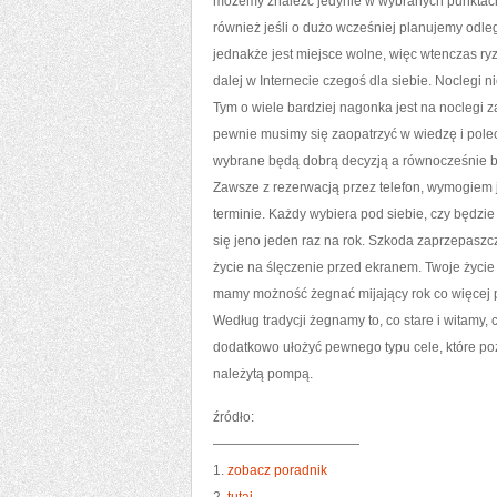
możemy znaleźć jedynie w wybranych punktach.
również jeśli o dużo wcześniej planujemy odle
jednakże jest miejsce wolne, więc wtenczas ry
dalej w Internecie czegoś dla siebie. Noclegi 
Tym o wiele bardziej nagonka jest na noclegi za
pewnie musimy się zaopatrzyć w wiedzę i polec
wybrane będą dobrą decyzją a równocześnie bę
Zawsze z rezerwacją przez telefon, wymogiem 
terminie. Każdy wybiera pod siebie, czy będzi
się jeno jeden raz na rok. Szkoda zaprzepasz
życie na ślęczenie przed ekranem. Twoje życie 
mamy możność żegnać mijający rok co więcej p
Według tradycji żegnamy to, co stare i witamy, 
dodatkowo ułożyć pewnego typu cele, które poż
należytą pompą.
źródło:
———————————
1.
zobacz poradnik