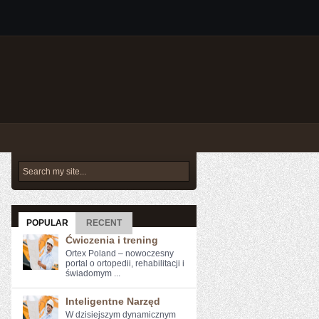
POPULAR
RECENT
Ćwiczenia i trening
Ortex Poland – nowoczesny
portal o ortopedii, rehabilitacji i
świadomym ...
Inteligentne Narzęd
W dzisiejszym dynamicznym⁤