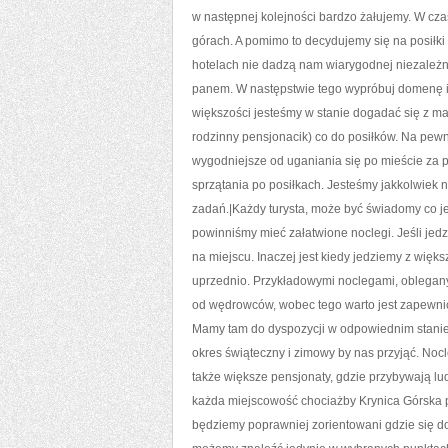
w następnej kolejności bardzo żałujemy. W cz
górach. A pomimo to decydujemy się na posiłk
hotelach nie dadzą nam wiarygodnej niezależno
panem. W następstwie tego wypróbuj domenę i
większości jesteśmy w stanie dogadać się z man
rodzinny pensjonacik) co do posiłków. Na pewno
wygodniejsze od uganiania się po mieście za 
sprzątania po posiłkach. Jesteśmy jakkolwie
zadań.|Każdy turysta, może być świadomy co j
powinniśmy mieć załatwione noclegi. Jeśli jed
na miejscu. Inaczej jest kiedy jedziemy z więk
uprzednio. Przykładowymi noclegami, obleganym
od wędrowców, wobec tego warto jest zapewnić
Mamy tam do dyspozycji w odpowiednim stanie 
okres świąteczny i zimowy by nas przyjąć. No
także większe pensjonaty, gdzie przybywają l
każda miejscowość chociażby Krynica Górska po
będziemy poprawniej zorientowani gdzie się do