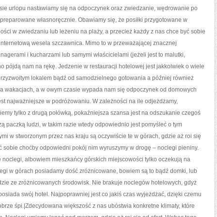
asie urlopu nastawiamy się na odpoczynek oraz zwiedzanie, wędrowanie po
i preparowane własnoręcznie. Obawiamy się, że posiłki przygotowane w
ści w zwiedzaniu lub leżeniu na plaży, a przecież każdy z nas chce być sobie
nternetową wesela szczawnica. Mimo to w przeważającej znacznej
agerami i kucharzami lub samymi właścicielami (jeżeli jest to malutki,
 pójdą nam na rękę. Jedzenie w restauracji hotelowej jest jakkolwiek o wiele
przyzwoitym lokalem bądź od samodzielnego gotowania a później również
k na wakacjach, a w owym czasie wypada nam się odpoczynek od domowych
est najważniejsze w podróżowaniu. W zależności na ile odjeżdżamy,
ziemy tylko z drugą połówką, pokaźniejsza szansa jest na odszukanie czegoś
szą paczką ludzi, w takim razie wtedy odpowiednio jest pomyśleć o tym
i w stworzonym przez nas kraju są oczywiście te w górach, gdzie aż roi się
 sobie choćby odpowiedni pokój nim wyruszymy w drogę – noclegi pieniny.
noclegi, albowiem mieszkańcy górskich miejscowości tylko oczekują na
clegi w górach posiadamy dość zróżnicowane, bowiem są to bądź domki, lub
udzie ze zróżnicowanych środowisk. Nie brakuje noclegów hotelowych, gdyż
siada swój hotel. Najpoprawniej jest co jakiś czas wyjeżdżać, dzięki czemu
brze śpi.|Zdecydowana większość z nas ubóstwia konkretne klimaty, które