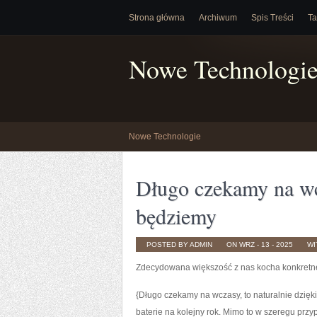
Strona główna
Archiwum
Spis Treści
Ta
Nowe Technologi
Nowe Technologie
Długo czekamy na wcz
będziemy
POSTED BY ADMIN
ON WRZ - 13 - 2025
WI
Zdecydowana większość z nas kocha konkretne
{Długo czekamy na wczasy, to naturalnie dzię
baterie na kolejny rok. Mimo to w szeregu prz