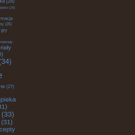
yka
(28)
dzieci
(24)
rmacja
zny
(26)
gry
materiały
riały
0)
(34)
e
nie
(27)
pieka
31)
(33)
(31)
cepty