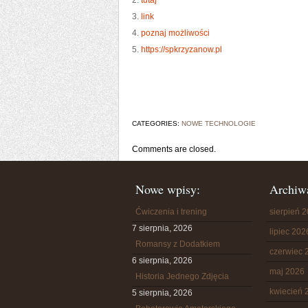
2.
tutaj
3.
link
4.
poznaj możliwości
5.
https://spkrzyzanow.pl
CATEGORIES:
NOWE TECHNOLOGIE
Comments are closed.
Nowe wpisy:
Archiw
Ćwiczenia i trening
sierpień 
7 sierpnia, 2026
lipiec 202
Romansy z Dodatkiem
czerwiec 
6 sierpnia, 2026
maj 2026
Historia Jednego Zdjęcia
kwiecień 
5 sierpnia, 2026