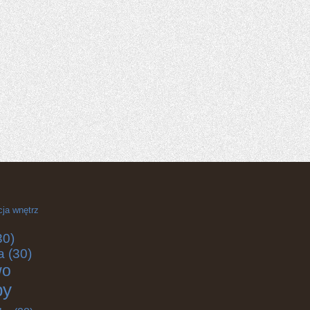
cja wnętrz
30)
a
(30)
wo
by