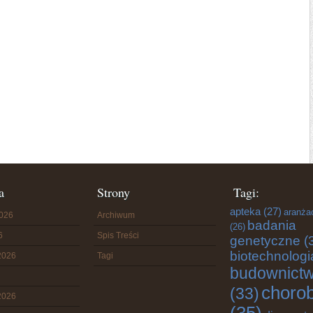
a
Strony
Tagi:
apteka
(27)
aranża
2026
Archiwum
badania
(26)
6
Spis Treści
genetyczne
(
biotechnologi
2026
Tagi
budownict
choro
(33)
2026