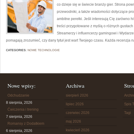
co dzieje się w świecie branży gier. Strona pow
przewodniki, a także wiadomości dotyczące prod
ambitne perełki. Jeśli interesują Cię zarówno hi
treści przygotowane z myślą o różnych gustach i 
Streamerzy i influencerzy gamingowi i Wydarzen
pomagają zrozumieć, czy dany tytuł jest wart Twojego czasu. Każda recenzja na
CATEGORIES:
NOWE TECHNOLOGIE
Nowe wpisy:
Archiwa
Stro
Odchudzanie
sierpień 2026
Arch
8 sierpnia, 2026
lipiec 2026
Spis T
Ćwiczenia i trening
czerwiec 2026
Tagi
7 sierpnia, 2026
maj 2026
Romansy z Dodatkiem
kwiecień 2026
6 sierpnia, 2026