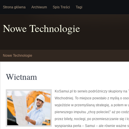
Strona główna
Archiwum
Spis Treści
Tagi
Nowe Technologie
Nowe Technologie
Wietnam
KoSamui.pl to serwis podróżniczy skupiony na Ta
Wschodniej. To miejsce powstało z myślą o oso
wyjeździe w przemyślaną strategię, a potem w 
pierwszego impulsu „chcę polecieć” aż po codzi
przez bilety, noclegi, po przemieszczanie się i
wyspiarska perła – Samui – ale równie ważne są 