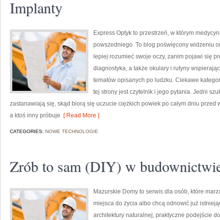
Implanty
Express Optyk to przestrzeń, w którym medycyna
powszedniego. To blog poświęcony widzeniu ora
lepiej rozumieć swoje oczy, zanim pojawi się pro
diagnostyka, a także okulary i rutyny wspierają
tematów opisanych po ludzku. Ciekawe kategor
tej strony jest czytelnik i jego pytania. Jedni s
zastanawiają się, skąd biorą się uczucie ciężkich powiek po całym dniu przed
a ktoś inny próbuje
[ Read More ]
CATEGORIES:
NOWE TECHNOLOGIE
Zrób to sam (DIY) w budownictwi
Mazurskie Domy to serwis dla osób, które mar
miejsca do życia albo chcą odnowić już istnieją
architektury naturalnej, praktyczne podejście 