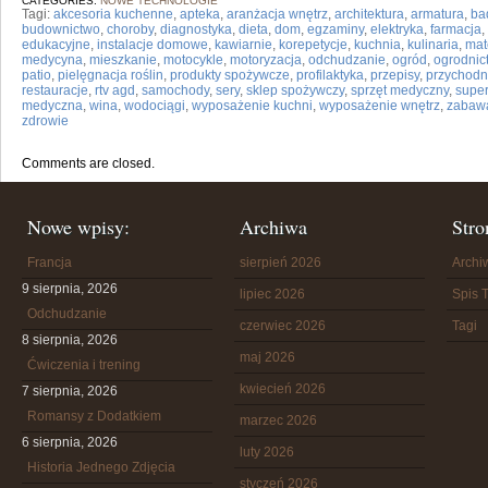
CATEGORIES:
NOWE TECHNOLOGIE
Tagi:
akcesoria kuchenne
,
apteka
,
aranżacja wnętrz
,
architektura
,
armatura
,
ba
budownictwo
,
choroby
,
diagnostyka
,
dieta
,
dom
,
egzaminy
,
elektryka
,
farmacja
,
edukacyjne
,
instalacje domowe
,
kawiarnie
,
korepetycje
,
kuchnia
,
kulinaria
,
mat
medycyna
,
mieszkanie
,
motocykle
,
motoryzacja
,
odchudzanie
,
ogród
,
ogrodnic
patio
,
pielęgnacja roślin
,
produkty spożywcze
,
profilaktyka
,
przepisy
,
przychodn
restauracje
,
rtv agd
,
samochody
,
sery
,
sklep spożywczy
,
sprzęt medyczny
,
supe
medyczna
,
wina
,
wodociągi
,
wyposażenie kuchni
,
wyposażenie wnętrz
,
zabaw
zdrowie
Comments are closed.
Nowe wpisy:
Archiwa
Stro
Francja
sierpień 2026
Arch
9 sierpnia, 2026
lipiec 2026
Spis T
Odchudzanie
czerwiec 2026
Tagi
8 sierpnia, 2026
maj 2026
Ćwiczenia i trening
kwiecień 2026
7 sierpnia, 2026
Romansy z Dodatkiem
marzec 2026
6 sierpnia, 2026
luty 2026
Historia Jednego Zdjęcia
styczeń 2026