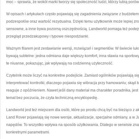
moc – sprawia, że wokół marki tworzy się społeczność ludzi, którzy lubią por
W opisach i artykułach często pojawiają się zagadnienia związane z budżetem:
podzespołów oraz wartość rezydualna. Dzięki temu użytkownik może lepiej zro
sensowne, a inne bywa pozorną oszczędnością. Landworld pomaga też podejść
przegląd przedzakupowy i typowe niespodzianki.
Ważnym filarem jest zestawianie wersji, rozwiązań i segmentów. W świecie l
bywają subtelne: jedna odmiana daje większy komfort, inna stawia na sportowy
te niuanse, pokazując, jak wpływają na codzienną użyteczność.
Czytelnik może liczyć na konkretne podejście. Zamiast ogólników pojawiają się 
interpretować kontrolki; dlaczego pojawia się wibracja przy hamowaniu; skąd b
reaguje z opóźnieniem. Nawet jeśli dany materiał ma charakter poradnika, jest
temat bez poczucia, że czyta techniczną encyklopedię.
Landworld jest też miejscem dla osób, które po prostu chcą być na bieżąco z 
Land Rover pojawiają się nowe wersje, aktualizacje, specjalne odmiany, a w J
napędów. To wszystko wpływa na sposób użytkowania. Dlatego w serwisie znajdz
konkretnymi parametrami.