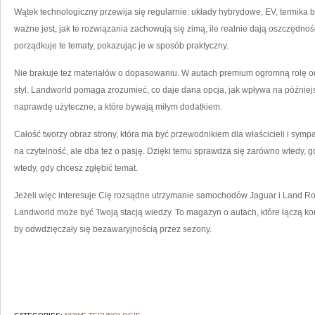
Wątek technologiczny przewija się regularnie: układy hybrydowe, EV, termika bat
ważne jest, jak te rozwiązania zachowują się zimą, ile realnie dają oszczędnoś
porządkuje te tematy, pokazując je w sposób praktyczny.
Nie brakuje też materiałów o dopasowaniu. W autach premium ogromną rolę od
styl. Landworld pomaga zrozumieć, co daje dana opcja, jak wpływa na później
naprawdę użyteczne, a które bywają miłym dodatkiem.
Całość tworzy obraz strony, która ma być przewodnikiem dla właścicieli i sym
na czytelność, ale dba też o pasję. Dzięki temu sprawdza się zarówno wtedy, g
wtedy, gdy chcesz zgłębić temat.
Jeżeli więc interesuje Cię rozsądne utrzymanie samochodów Jaguar i Land Rov
Landworld może być Twoją stacją wiedzy. To magazyn o autach, które łączą komfo
by odwdzięczały się bezawaryjnością przez sezony.