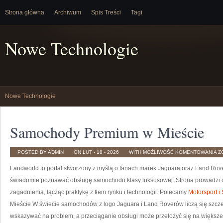
Strona główna
Archiwum
Spis Treści
Tagi
Nowe Technologie
Nowe Technologie
Samochody Premium w Mieście
S
POSTED BY ADMIN
ON LUT - 18 - 2026
WITH
MOŻLIWOŚĆ KOMENTOWANIA
Z
P
W
Landworld to portal stworzony z myślą o fanach marek Jaguara oraz Land Rover.
M
świadomie poznawać obsługę samochodu klasy luksusowej. Strona prowadzi
zagadnienia, łącząc praktykę z tłem rynku i technologii. Polecamy
Motorsport i
Mieście W świecie samochodów z logo Jaguara i Land Roverów liczą się szcze
wskazywać na problem, a przeciąganie obsługi może przełożyć się na większe 