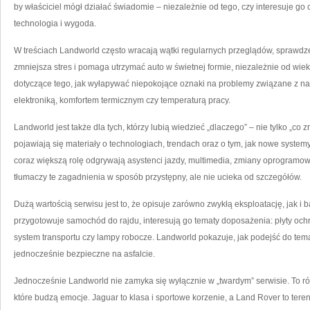
by właściciel mógł działać świadomie – niezależnie od tego, czy interesuje go
technologia i wygoda.
W treściach Landworld często wracają wątki regularnych przeglądów, sprawdze
zmniejsza stres i pomaga utrzymać auto w świetnej formie, niezależnie od wieku
dotyczące tego, jak wyłapywać niepokojące oznaki na problemy związane z na
elektroniką, komfortem termicznym czy temperaturą pracy.
Landworld jest także dla tych, którzy lubią wiedzieć „dlaczego” – nie tylko „co
pojawiają się materiały o technologiach, trendach oraz o tym, jak nowe syste
coraz większą rolę odgrywają asystenci jazdy, multimedia, zmiany oprogramowa
tłumaczy te zagadnienia w sposób przystępny, ale nie ucieka od szczegółów.
Dużą wartością serwisu jest to, że opisuje zarówno zwykłą eksploatację, jak i 
przygotowuje samochód do rajdu, interesują go tematy doposażenia: płyty och
system transportu czy lampy robocze. Landworld pokazuje, jak podejść do tema
jednocześnie bezpieczne na asfalcie.
Jednocześnie Landworld nie zamyka się wyłącznie w „twardym” serwisie. To ró
które budzą emocje. Jaguar to klasa i sportowe korzenie, a Land Rover to tere