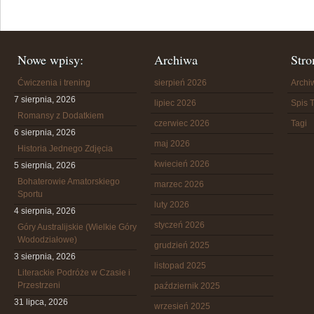
Nowe wpisy:
Archiwa
Stro
Ćwiczenia i trening
sierpień 2026
Arch
7 sierpnia, 2026
lipiec 2026
Spis T
Romansy z Dodatkiem
czerwiec 2026
Tagi
6 sierpnia, 2026
maj 2026
Historia Jednego Zdjęcia
kwiecień 2026
5 sierpnia, 2026
Bohaterowie Amatorskiego
marzec 2026
Sportu
luty 2026
4 sierpnia, 2026
styczeń 2026
Góry Australijskie (Wielkie Góry
Wododziałowe)
grudzień 2025
3 sierpnia, 2026
listopad 2025
Literackie Podróże w Czasie i
Przestrzeni
październik 2025
31 lipca, 2026
wrzesień 2025