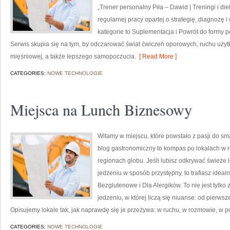
„Trener personalny Piła – Dawid | Treningi i die
regularnej pracy opartej o strategię, diagnozę
kategorie to Suplementacja i Powrót do formy po
Serwis skupia się na tym, by odczarować świat ćwiczeń oporowych, ruchu uż
mięśniowej, a także lepszego samopoczucia.
[ Read More ]
CATEGORIES:
NOWE TECHNOLOGIE
Miejsca na Lunch Biznesowy
Witamy w miejscu, które powstało z pasji do s
blog gastronomiczny to kompas po lokalach w 
regionach globu. Jeśli lubisz odkrywać świeże l
jedzeniu w sposób przystępny, to trafiasz ideal
Bezglutenowe i Dla Alergików. To nie jest tylko z
jedzeniu, w której liczą się niuanse: od pierwsz
Opisujemy lokale tak, jak naprawdę się je przeżywa: w ruchu, w rozmowie, w 
CATEGORIES:
NOWE TECHNOLOGIE