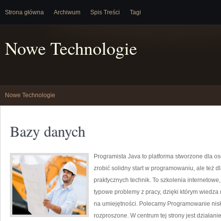
Strona główna
Archiwum
Spis Treści
Tagi
Nowe Technologie
Nowe Technologie
Bazy danych
Programista Java to platforma stworzone dla os
zrobić solidny start w programowaniu, ale też dla
praktycznych technik. To szkolenia internetowe,
typowe problemy z pracy, dzięki którym wiedza ni
na umiejętności. Polecamy Programowanie nisk
rozproszone. W centrum tej strony jest działanie