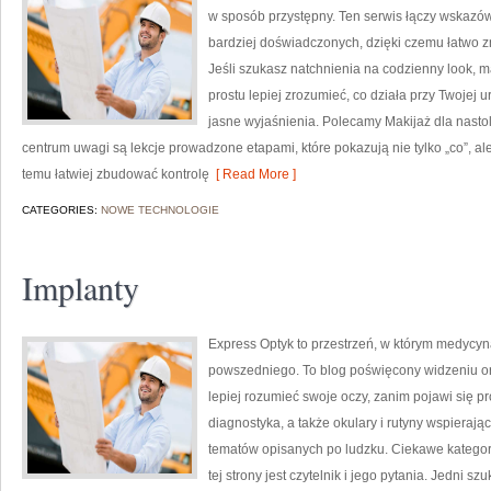
w sposób przystępny. Ten serwis łączy wskazówk
bardziej doświadczonych, dzięki czemu łatwo 
Jeśli szukasz natchnienia na codzienny look, m
prostu lepiej zrozumieć, co działa przy Twojej 
jasne wyjaśnienia. Polecamy Makijaż dla nastol
centrum uwagi są lekcje prowadzone etapami, które pokazują nie tylko „co”, ale
temu łatwiej zbudować kontrolę
[ Read More ]
CATEGORIES:
NOWE TECHNOLOGIE
Implanty
Express Optyk to przestrzeń, w którym medycyna
powszedniego. To blog poświęcony widzeniu ora
lepiej rozumieć swoje oczy, zanim pojawi się pro
diagnostyka, a także okulary i rutyny wspierają
tematów opisanych po ludzku. Ciekawe kategor
tej strony jest czytelnik i jego pytania. Jedni s