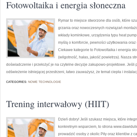
Fotowoltaika i energia słoneczna
Rymar to miejsce stworzone dla osób, które s
grzania oraz nowoczesnych rozwiązań montażo
wkłady kominkowe, urządzenia typu heat pump 
myślą o komforcie, pewności użytkowania oraz 
Ciekawe kategorie to Fotowoltaika i energia sł
(wilgotność, hałas, jakość powietrza). Nasza st
doświadczenie i przełożyć je na czytelne decyzje zakupowo-projektowe. Jeśli
odświeżenie istniejącej przestrzeni, łatwo zauważysz, że temat ciepła i instalacji
CATEGORIES:
NOWE TECHNOLOGIE
Trening interwałowy (HIIT)
Dzień dobry! Jeśli szukasz miejsca, które integ
konkretnym wsparciem, to strona www.dawidulins
prowadzić osoby z okolic Piły oraz klientów z cał