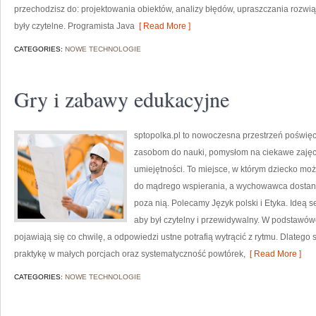
przechodzisz do: projektowania obiektów, analizy błędów, upraszczania rozwią
były czytelne. Programista Java
[ Read More ]
CATEGORIES:
NOWE TECHNOLOGIE
Gry i zabawy edukacyjne
sptopolka.pl to nowoczesna przestrzeń poświę
zasobom do nauki, pomysłom na ciekawe zajęc
umiejętności. To miejsce, w którym dziecko może
do mądrego wspierania, a wychowawca dostanie 
poza nią. Polecamy Język polski i Etyka. Ideą 
aby był czytelny i przewidywalny. W podstawówc
pojawiają się co chwilę, a odpowiedzi ustne potrafią wytrącić z rytmu. Dlatego 
praktykę w małych porcjach oraz systematyczność powtórek,
[ Read More ]
CATEGORIES:
NOWE TECHNOLOGIE