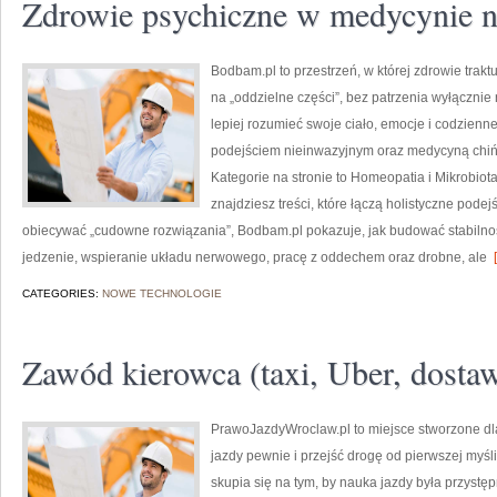
Zdrowie psychiczne w medycynie n
Bodbam.pl to przestrzeń, w której zdrowie trakt
na „oddzielne części”, bez patrzenia wyłącznie 
lepiej rozumieć swoje ciało, emocje i codzienne 
podejściem nieinwazyjnym oraz medycyną chiń
Kategorie na stronie to Homeopatia i Mikrobiota
znajdziesz treści, które łączą holistyczne pode
obiecywać „cudowne rozwiązania”, Bodbam.pl pokazuje, jak budować stabilno
jedzenie, wspieranie układu nerwowego, pracę z oddechem oraz drobne, ale
[
CATEGORIES:
NOWE TECHNOLOGIE
Zawód kierowca (taxi, Uber, dosta
PrawoJazdyWroclaw.pl to miejsce stworzone dl
jazdy pewnie i przejść drogę od pierwszej myśli
skupia się na tym, by nauka jazdy była przystę