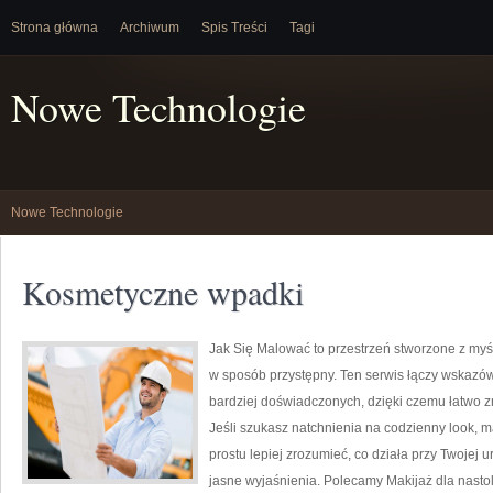
Strona główna
Archiwum
Spis Treści
Tagi
Nowe Technologie
Nowe Technologie
Kosmetyczne wpadki
Jak Się Malować to przestrzeń stworzone z myś
w sposób przystępny. Ten serwis łączy wskazówk
bardziej doświadczonych, dzięki czemu łatwo 
Jeśli szukasz natchnienia na codzienny look, m
prostu lepiej zrozumieć, co działa przy Twojej 
jasne wyjaśnienia. Polecamy Makijaż dla nastol