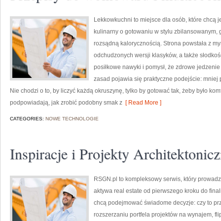
Lekkowkuchni to miejsce dla osób, które chcą j
kulinarny o gotowaniu w stylu zbilansowanym, 
rozsądną kalorycznością. Strona powstała z myś
odchudzonych wersji klasyków, a także słodkośc
posiłkowe nawyki i pomysł, że zdrowe jedzeni
zasad pojawia się praktyczne podejście: mniej 
Nie chodzi o to, by liczyć każdą okruszynę, tylko by gotować tak, żeby było ko
podpowiadają, jak zrobić podobny smak z
[ Read More ]
CATEGORIES:
NOWE TECHNOLOGIE
Inspiracje i Projekty Architektonic
RSGN.pl to kompleksowy serwis, który prowadzi
aktywa real estate od pierwszego kroku do final
chcą podejmować świadome decyzje: czy to prz
rozszerzaniu portfela projektów na wynajem, fl