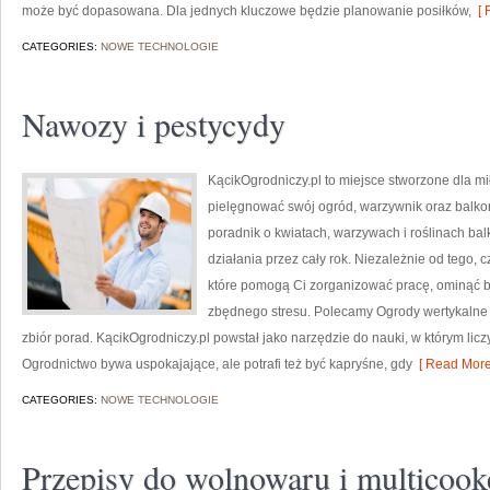
może być dopasowana. Dla jednych kluczowe będzie planowanie posiłków,
[ 
CATEGORIES:
NOWE TECHNOLOGIE
Nawozy i pestycydy
KącikOgrodniczy.pl to miejsce stworzone dla miło
pielęgnować swój ogród, warzywnik oraz balkon
poradnik o kwiatach, warzywach i roślinach ba
działania przez cały rok. Niezależnie od tego, c
które pomogą Ci zorganizować pracę, ominąć bł
zbędnego stresu. Polecamy Ogrody wertykalne i 
zbiór porad. KącikOgrodniczy.pl powstał jako narzędzie do nauki, w którym liczy
Ogrodnictwo bywa uspokajające, ale potrafi też być kapryśne, gdy
[ Read More
CATEGORIES:
NOWE TECHNOLOGIE
Przepisy do wolnowaru i multicook