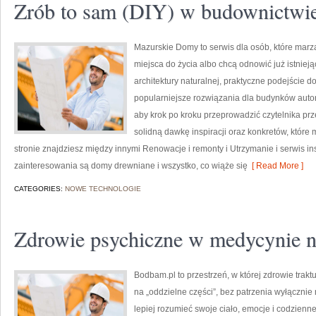
Zrób to sam (DIY) w budownictwi
Mazurskie Domy to serwis dla osób, które mar
miejsca do życia albo chcą odnowić już istnieją
architektury naturalnej, praktyczne podejście 
popularniejsze rozwiązania dla budynków auton
aby krok po kroku przeprowadzić czytelnika prz
solidną dawkę inspiracji oraz konkretów, któr
stronie znajdziesz między innymi Renowacje i remonty i Utrzymanie i serwis i
zainteresowania są domy drewniane i wszystko, co wiąże się
[ Read More ]
CATEGORIES:
NOWE TECHNOLOGIE
Zdrowie psychiczne w medycynie n
Bodbam.pl to przestrzeń, w której zdrowie trakt
na „oddzielne części”, bez patrzenia wyłącznie 
lepiej rozumieć swoje ciało, emocje i codzienne 