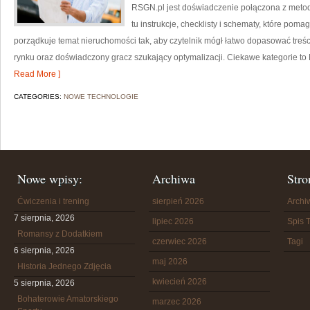
RSGN.pl jest doświadczenie połączona z metod
tu instrukcje, checklisty i schematy, które poma
porządkuje temat nieruchomości tak, aby czytelnik mógł łatwo dopasować treści
rynku oraz doświadczony gracz szukający optymalizacji. Ciekawe kategorie to
Read More ]
CATEGORIES:
NOWE TECHNOLOGIE
Nowe wpisy:
Archiwa
Stro
Ćwiczenia i trening
sierpień 2026
Arch
7 sierpnia, 2026
lipiec 2026
Spis T
Romansy z Dodatkiem
czerwiec 2026
Tagi
6 sierpnia, 2026
maj 2026
Historia Jednego Zdjęcia
kwiecień 2026
5 sierpnia, 2026
Bohaterowie Amatorskiego
marzec 2026