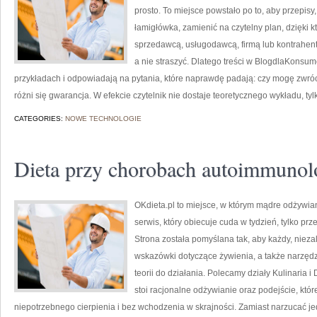
prosto. To miejsce powstało po to, aby przepisy
łamigłówka, zamienić na czytelny plan, dzięki 
sprzedawcą, usługodawcą, firmą lub kontrahente
a nie straszyć. Dlatego treści w BlogdlaKonsum
przykładach i odpowiadają na pytania, które naprawdę padają: czy mogę zwróc
różni się gwarancja. W efekcie czytelnik nie dostaje teoretycznego wykładu, ty
CATEGORIES:
NOWE TECHNOLOGIE
Dieta przy chorobach autoimmunol
OKdieta.pl to miejsce, w którym mądre odżywiani
serwis, który obiecuje cuda w tydzień, tylko p
Strona została pomyślana tak, aby każdy, nieza
wskazówki dotyczące żywienia, a także narzędzi
teorii do działania. Polecamy działy Kulinaria 
stoi racjonalne odżywianie oraz podejście, kt
niepotrzebnego cierpienia i bez wchodzenia w skrajności. Zamiast narzucać je