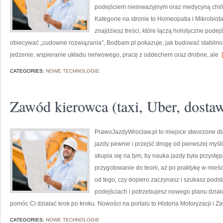
podejściem nieinwazyjnym oraz medycyną chiń
Kategorie na stronie to Homeopatia i Mikrobiota
znajdziesz treści, które łączą holistyczne pode
obiecywać „cudowne rozwiązania”, Bodbam.pl pokazuje, jak budować stabilno
jedzenie, wspieranie układu nerwowego, pracę z oddechem oraz drobne, ale
[
CATEGORIES:
NOWE TECHNOLOGIE
Zawód kierowca (taxi, Uber, dosta
PrawoJazdyWroclaw.pl to miejsce stworzone dl
jazdy pewnie i przejść drogę od pierwszej myśli
skupia się na tym, by nauka jazdy była przystę
przygotowanie do teorii, aż po praktykę w mieśc
od tego, czy dopiero zaczynasz i szukasz podst
podejściach i potrzebujesz nowego planu działa
pomóc Ci działać krok po kroku. Nowości na portalu to Historia Motoryzacji i Za
CATEGORIES:
NOWE TECHNOLOGIE