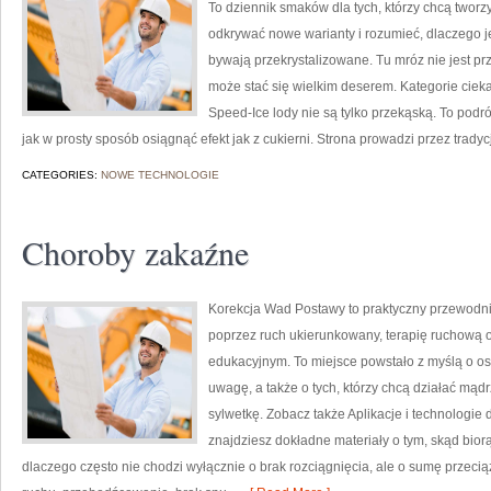
To dziennik smaków dla tych, którzy chcą tworzy
odkrywać nowe warianty i rozumieć, dlaczego 
bywają przekrystalizowane. Tu mróz nie jest p
może stać się wielkim deserem. Kategorie ciek
Speed-Ice lody nie są tylko przekąską. To podró
jak w prosty sposób osiągnąć efekt jak z cukierni. Strona prowadzi przez tradyc
CATEGORIES:
NOWE TECHNOLOGIE
Choroby zakaźne
Korekcja Wad Postawy to praktyczny przewodni
poprzez ruch ukierunkowany, terapię ruchową or
edukacyjnym. To miejsce powstało z myślą o oso
uwagę, a także o tych, którzy chcą działać mąd
sylwetkę. Zobacz także Aplikacje i technologie 
znajdziesz dokładne materiały o tym, skąd bior
dlaczego często nie chodzi wyłącznie o brak rozciągnięcia, ale o sumę przec