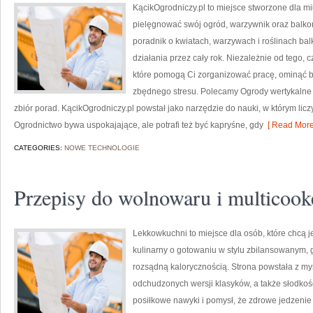
KącikOgrodniczy.pl to miejsce stworzone dla miło
pielęgnować swój ogród, warzywnik oraz balkon
poradnik o kwiatach, warzywach i roślinach ba
działania przez cały rok. Niezależnie od tego, c
które pomogą Ci zorganizować pracę, ominąć bł
zbędnego stresu. Polecamy Ogrody wertykalne i 
zbiór porad. KącikOgrodniczy.pl powstał jako narzędzie do nauki, w którym liczy
Ogrodnictwo bywa uspokajające, ale potrafi też być kapryśne, gdy
[ Read More
CATEGORIES:
NOWE TECHNOLOGIE
Przepisy do wolnowaru i multicook
Lekkowkuchni to miejsce dla osób, które chcą j
kulinarny o gotowaniu w stylu zbilansowanym, 
rozsądną kalorycznością. Strona powstała z myś
odchudzonych wersji klasyków, a także słodkośc
posiłkowe nawyki i pomysł, że zdrowe jedzeni