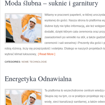
Moda ślubna – suknie i garnitury
Witamy w pracowni papeterii, w której uroczyst
wysłanej do gości. Nasza strona to platforma wy
ślubne były nie tylko informacją, ale też wstępe
dodatki, dzięki którym cała ceremonia oraz pr
zawiadomień po winietki na stół, a także gadżet
ceremonii i sali weselnej i Prezenty dla gości 
robią różnicę, liczy się przejrzystość i estetyka. Dlatego w naszych projekta
wybrać klimat luksusowy,
[ Read More ]
CATEGORIES:
NOWE TECHNOLOGIE
Energetyka Odnawialna
Ta platforma to wszechstronne centrum wiedzy o
Skupia się na tym, co w praktyce projektuje si
wodę, sieci kanalizacji sanitarnej, a także odw