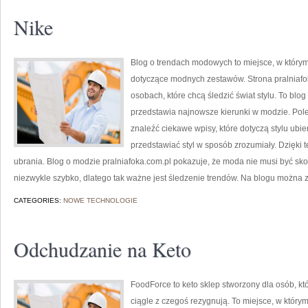
Nike
Blog o trendach modowych to miejsce, w którym
dotyczące modnych zestawów. Strona pralniafok
osobach, które chcą śledzić świat stylu. To bl
przedstawia najnowsze kierunki w modzie. Pol
znaleźć ciekawe wpisy, które dotyczą stylu ubiera
przedstawiać styl w sposób zrozumiały. Dzięki
ubrania. Blog o modzie pralniafoka.com.pl pokazuje, że moda nie musi być sk
niezwykle szybko, dlatego tak ważne jest śledzenie trendów. Na blogu można z
CATEGORIES:
NOWE TECHNOLOGIE
Odchudzanie na Keto
FoodForce to keto sklep stworzony dla osób, kt
ciągle z czegoś rezygnują. To miejsce, w który