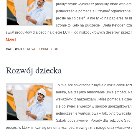
praktycznym: wybierasz produkty, które wspierają
jednocześnie pomagają utrzymać ograniczone cuk
proste na co dzień, a nie tylko na papierze, ta 
stronie to Keto na Budżecie i Dieta Ketogenicz
świat produktów dla osób na diecie LCHF: od niskocukrowych deserów, przez ro
More ]
CATEGORIES:
NOWE TECHNOLOGIE
Rozwój dziecka
To miejsce stworzone z myślą o kształceniu rozu
nauka, ale też jako budowanie umiejętności. N
wskazówki z narzędziami, które pomagają dzi
się po świecie wiedzy w sposób uporządkowany.
jednocześnie wartościowa – tak, by prowadziła 
Szkoły podstawowe i Porady dla rodziców Stron
proces, w którym liczy się systematyczność, wewnętrzny napęd oraz właściwe 