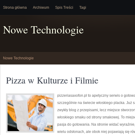
Strona główna
Archiwum
Spis Treści
Tagi
Nowe Technologie
Nowe Technologie
Pizza w Kulturze i Filmie
pizzeriasaxofon.pl to apetyczny serwis o gotowan
szczególnie na świecie włoskiego placka. Już sa
zwykły blog z przepisami, lecz miejsce stworzo
włoskiego smaku od strony smakowej. To miejsce
pasja do gotowania. Na stronie widać wyraźnie
wielu odsłonach, ale obok niej pojawiają się r