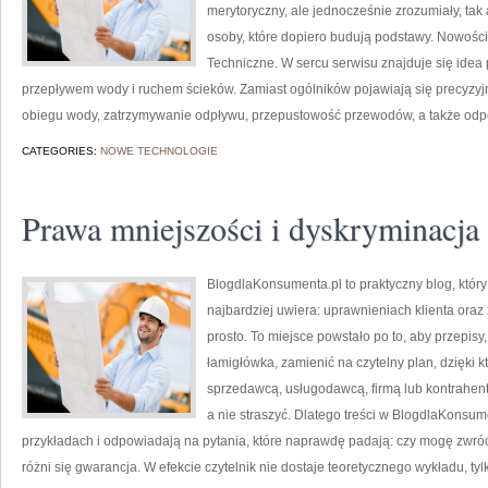
merytoryczny, ale jednocześnie zrozumiały, tak 
osoby, które dopiero budują podstawy. Nowości 
Techniczne. W sercu serwisu znajduje się idea
przepływem wody i ruchem ścieków. Zamiast ogólników pojawiają się precyzyj
obiegu wody, zatrzymywanie odpływu, przepustowość przewodów, a także od
CATEGORIES:
NOWE TECHNOLOGIE
Prawa mniejszości i dyskryminacja
BlogdlaKonsumenta.pl to praktyczny blog, który
najbardziej uwiera: uprawnieniach klienta ora
prosto. To miejsce powstało po to, aby przepisy
łamigłówka, zamienić na czytelny plan, dzięki 
sprzedawcą, usługodawcą, firmą lub kontrahente
a nie straszyć. Dlatego treści w BlogdlaKonsum
przykładach i odpowiadają na pytania, które naprawdę padają: czy mogę zwróc
różni się gwarancja. W efekcie czytelnik nie dostaje teoretycznego wykładu, ty