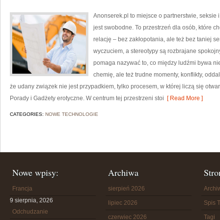
Anonserek.pl to miejsce o partnerstwie, seksie
jest swobodne. To przestrzeń dla osób, które ch
relację – bez zakłopotania, ale też bez taniej se
wyczuciem, a stereotypy są rozbrajane spokojn
pomaga nazywać to, co między ludźmi bywa nieo
chemię, ale też trudne momenty, konflikty, odd
że udany związek nie jest przypadkiem, tylko procesem, w której liczą się otwa
Porady i Gadżety erotyczne. W centrum tej przestrzeni stoi
[ Read More ]
CATEGORIES:
NOWE TECHNOLOGIE
Nowe wpisy:
Archiwa
Stro
Francja
sierpień 2026
Arch
9 sierpnia, 2026
lipiec 2026
Spis T
Odchudzanie
czerwiec 2026
Tagi