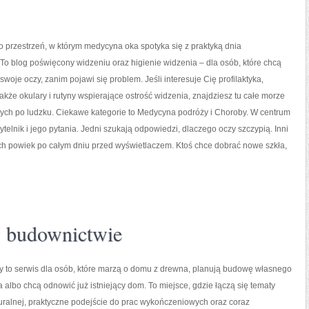
o przestrzeń, w którym medycyna oka spotyka się z praktyką dnia
o blog poświęcony widzeniu oraz higienie widzenia – dla osób, które chcą
swoje oczy, zanim pojawi się problem. Jeśli interesuje Cię profilaktyka,
także okulary i rutyny wspierające ostrość widzenia, znajdziesz tu całe morze
ych po ludzku. Ciekawe kategorie to Medycyna podróży i Choroby. W centrum
czytelnik i jego pytania. Jedni szukają odpowiedzi, dlaczego oczy szczypią. Inni
kich powiek po całym dniu przed wyświetlaczem. Ktoś chce dobrać nowe szkła,
w budownictwie
 to serwis dla osób, które marzą o domu z drewna, planują budowę własnego
a albo chcą odnowić już istniejący dom. To miejsce, gdzie łączą się tematy
turalnej, praktyczne podejście do prac wykończeniowych oraz coraz