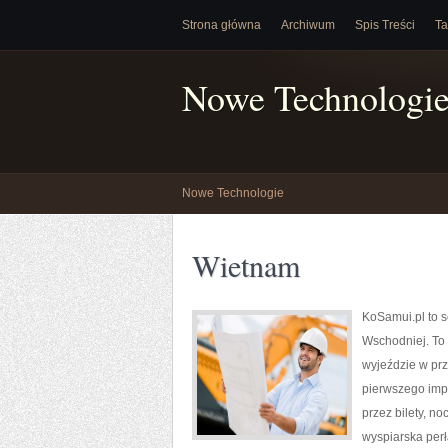
Strona główna
Archiwum
Spis Treści
Ta
Nowe Technologi
Nowe Technologie
Wietnam
KoSamui.pl to s
Wschodniej. To 
wyjeździe w prz
pierwszego impu
przez bilety, n
wyspiarska perł