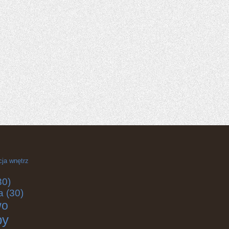
cja wnętrz
30)
a
(30)
wo
by