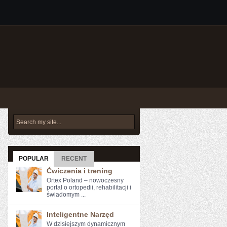
POPULAR
RECENT
Ćwiczenia i trening
Ortex Poland – nowoczesny
portal o ortopedii, rehabilitacji i
świadomym ...
Inteligentne Narzęd
W dzisiejszym dynamicznym⁤