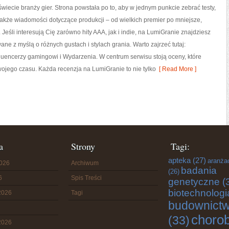
 świecie branży gier. Strona powstała po to, aby w jednym punkcie zebrać testy,
także wiadomości dotyczące produkcji – od wielkich premier po mniejsze,
 Jeśli interesują Cię zarówno hity AAA, jak i indie, na LumiGranie znajdziesz
ane z myślą o różnych gustach i stylach grania. Warto zajrzeć tutaj:
fluencerzy gamingowi i Wydarzenia. W centrum serwisu stoją oceny, które
wojego czasu. Każda recenzja na LumiGranie to nie tylko
[ Read More ]
a
Strony
Tagi:
apteka
(27)
aranża
2026
Archiwum
badania
(26)
6
Spis Treści
genetyczne
(
biotechnologi
2026
Tagi
budownict
choro
(33)
2026