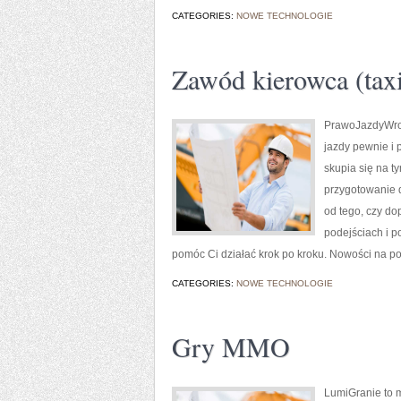
CATEGORIES:
NOWE TECHNOLOGIE
Zawód kierowca (taxi
PrawoJazdyWroc
jazdy pewnie i 
skupia się na t
przygotowanie d
od tego, czy do
podejściach i p
pomóc Ci działać krok po kroku. Nowości na port
CATEGORIES:
NOWE TECHNOLOGIE
Gry MMO
LumiGranie to m