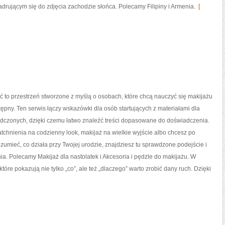
adrującym się do zdjęcia zachodzie słońca. Polecamy Filipiny i Armenia.
[
 to przestrzeń stworzone z myślą o osobach, które chcą nauczyć się makijażu
ępny. Ten serwis łączy wskazówki dla osób startujących z materiałami dla
adczonych, dzięki czemu łatwo znaleźć treści dopasowane do doświadczenia.
atchnienia na codzienny look, makijaż na wielkie wyjście albo chcesz po
rozumieć, co działa przy Twojej urodzie, znajdziesz tu sprawdzone podejście i
ia. Polecamy Makijaż dla nastolatek i Akcesoria i pędzle do makijażu. W
óre pokazują nie tylko „co”, ale też „dlaczego” warto zrobić dany ruch. Dzięki