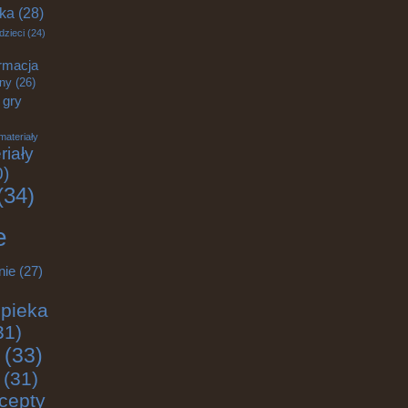
yka
(28)
dzieci
(24)
rmacja
zny
(26)
gry
materiały
riały
0)
(34)
e
nie
(27)
pieka
31)
(33)
(31)
cepty