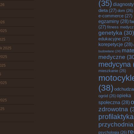
(35)
diagnost
026
dieta
(27)
dom
(26)
e-commerce
(27)
egzaminy
(28)
fa
026
(27)
fitness medyc
2025
genetyka
(30)
edukacyjne
(27)
2025
korepetycje
(28)
ik 2025
mate
budowlane
(24)
medyczne
(3
2025
medycyna
2025
mieszkanie
(26)
5
motocykl
2025
(38)
odchudza
opieka
ogród
(26)
2025
o
społeczna
(28)
zdrowotna
(
025
profilaktyka
przychodnia
re
psychologia
(26)