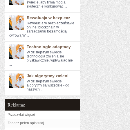
świecie, aby⁤ firma mogła
skutecznie konkurować‍ ...
Rewolucja w bezpiecz
Rewolucja w ⁣bezpieczeństwie ​
online: blockchain w
zarządzaniu ‍tożsamością
cyfrową W ...
Technologie adaptacy
W dzisiejszym świecie
technologia ‍zmienia się
błyskawicznie, wpływając nie
...
Jak algorytmy zmieni
W dzisiejszym świecie
algorytmy są wszędzie - od
naszych ...
Reklama:
Przeczytaj więcej
Zobacz pełen opis tutaj