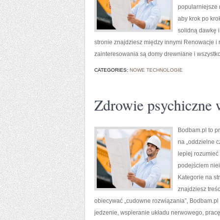
popularniejsze 
aby krok po kro
solidną dawkę i
stronie znajdziesz między innymi Renowacje i 
zainteresowania są domy drewniane i wszystko
CATEGORIES:
NOWE TECHNOLOGIE
Zdrowie psychiczne 
Bodbam.pl to pr
na „oddzielne c
lepiej rozumieć 
podejściem nie
Kategorie na st
znajdziesz treś
obiecywać „cudowne rozwiązania”, Bodbam.pl p
jedzenie, wspieranie układu nerwowego, prac