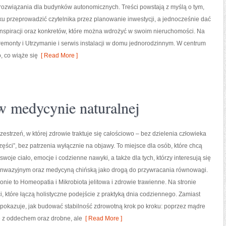
rozwiązania dla budynków autonomicznych. Treści powstają z myślą o tym,
ku przeprowadzić czytelnika przez planowanie inwestycji, a jednocześnie dać
nspiracji oraz konkretów, które można wdrożyć w swoim nieruchomości. Na
remonty i Utrzymanie i serwis instalacji w domu jednorodzinnym. W centrum
, co wiąże się
[ Read More ]
w medycynie naturalnej
zestrzeń, w której zdrowie traktuje się całościowo – bez dzielenia człowieka
zęści”, bez patrzenia wyłącznie na objawy. To miejsce dla osób, które chcą
swoje ciało, emocje i codzienne nawyki, a także dla tych, którzy interesują się
inwazyjnym oraz medycyną chińską jako drogą do przywracania równowagi.
ronie to Homeopatia i Mikrobiota jelitowa i zdrowie trawienne. Na stronie
ci, które łączą holistyczne podejście z praktyką dnia codziennego. Zamiast
okazuje, jak budować stabilność zdrowotną krok po kroku: poprzez mądre
ę z oddechem oraz drobne, ale
[ Read More ]