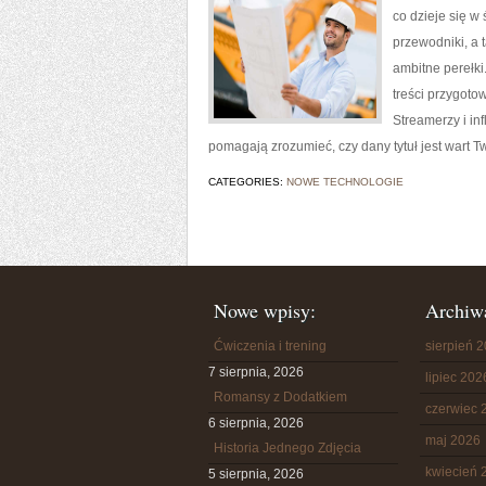
co dzieje się w
przewodniki, a 
ambitne perełki.
treści przygotow
Streamerzy i in
pomagają zrozumieć, czy dany tytuł jest wart T
CATEGORIES:
NOWE TECHNOLOGIE
Nowe wpisy:
Archiw
Ćwiczenia i trening
sierpień 
7 sierpnia, 2026
lipiec 202
Romansy z Dodatkiem
czerwiec 
6 sierpnia, 2026
maj 2026
Historia Jednego Zdjęcia
kwiecień 
5 sierpnia, 2026