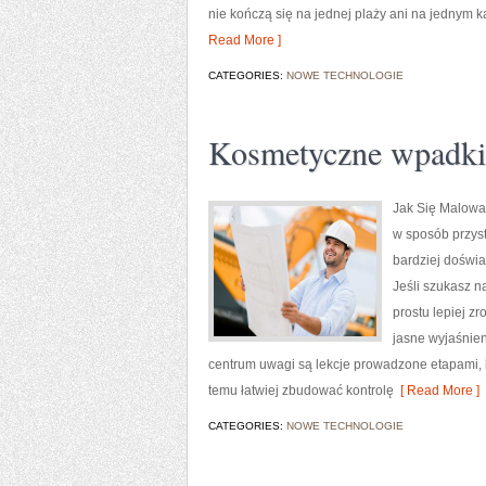
nie kończą się na jednej plaży ani na jednym k
Read More ]
CATEGORIES:
NOWE TECHNOLOGIE
Kosmetyczne wpadki
Jak Się Malować
w sposób przyst
bardziej doświ
Jeśli szukasz n
prostu lepiej z
jasne wyjaśnien
centrum uwagi są lekcje prowadzone etapami, kt
temu łatwiej zbudować kontrolę
[ Read More ]
CATEGORIES:
NOWE TECHNOLOGIE