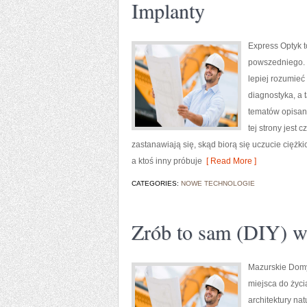
Implanty
Express Optyk t
powszedniego. T
lepiej rozumieć 
diagnostyka, a 
tematów opisan
tej strony jest 
zastanawiają się, skąd biorą się uczucie cięż
a ktoś inny próbuje
[ Read More ]
CATEGORIES:
NOWE TECHNOLOGIE
Zrób to sam (DIY) 
Mazurskie Domy
miejsca do życi
architektury na