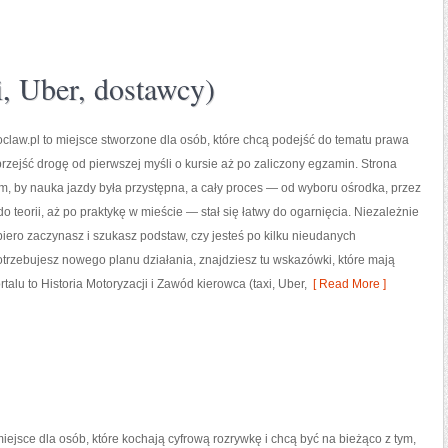
, Uber, dostawcy)
law.pl to miejsce stworzone dla osób, które chcą podejść do tematu prawa
przejść drogę od pierwszej myśli o kursie aż po zaliczony egzamin. Strona
ym, by nauka jazdy była przystępna, a cały proces — od wyboru ośrodka, przez
o teorii, aż po praktykę w mieście — stał się łatwy do ogarnięcia. Niezależnie
piero zaczynasz i szukasz podstaw, czy jesteś po kilku nieudanych
otrzebujesz nowego planu działania, znajdziesz tu wskazówki, które mają
alu to Historia Motoryzacji i Zawód kierowca (taxi, Uber,
[ Read More ]
iejsce dla osób, które kochają cyfrową rozrywkę i chcą być na bieżąco z tym,