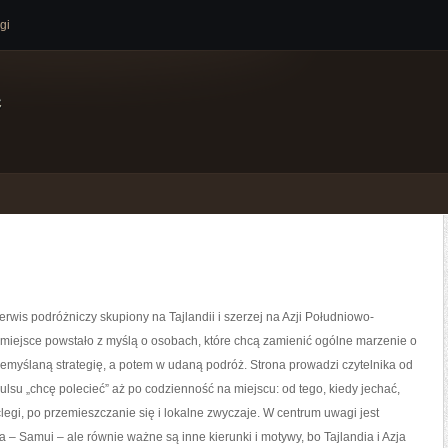
gi
e
erwis podróżniczy skupiony na Tajlandii i szerzej na Azji Południowo-
miejsce powstało z myślą o osobach, które chcą zamienić ogólne marzenie o
emyślaną strategię, a potem w udaną podróż. Strona prowadzi czytelnika od
lsu „chcę polecieć” aż po codzienność na miejscu: od tego, kiedy jechać,
oclegi, po przemieszczanie się i lokalne zwyczaje. W centrum uwagi jest
a – Samui – ale równie ważne są inne kierunki i motywy, bo Tajlandia i Azja