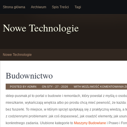
Strona główna
Archiwum
Spis Treści
Tagi
Nowe Technologie
Nowe Technologie
Budownictwo
B
POSTED BY ADMIN
ON STY - 27 - 2026
WITH
MOŻLIWOŚĆ KOMENTOWANIA
Z
sklep-pusmak.pl to portal o budowie i remontach, który powstał z myślą o oso
mieszkanie, wykańczają wnętrza albo po prostu chcą mieć pewność, że każda
bez fuszerki. To miejsce, w którym sprzęt spotykają się z praktyczną wiedzą, a
z codziennymi problemami: jak coś dopasować, jak osadzić elementy, jak usuną
konkretnego zadania. Ulubione kategorie to
Maszyny Budowlane
i Prawo i For