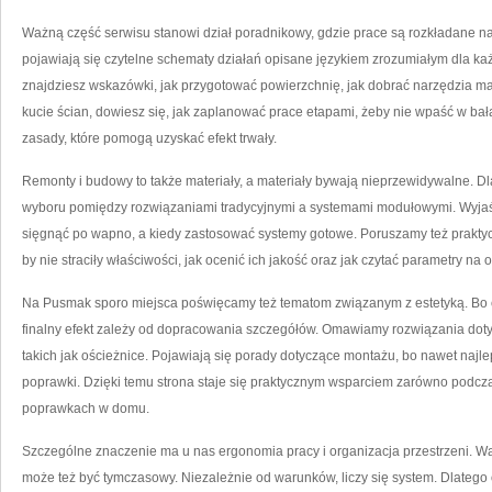
Ważną część serwisu stanowi dział poradnikowy, gdzie prace są rozkładane na
pojawiają się czytelne schematy działań opisane językiem zrozumiałym dla każd
znajdziesz wskazówki, jak przygotować powierzchnię, jak dobrać narzędzia mal
kucie ścian, dowiesz się, jak zaplanować prace etapami, żeby nie wpaść w bała
zasady, które pomogą uzyskać efekt trwały.
Remonty i budowy to także materiały, a materiały bywają nieprzewidywalne. Dla
wyboru pomiędzy rozwiązaniami tradycyjnymi a systemami modułowymi. Wyjaśni
sięgnąć po wapno, a kiedy zastosować systemy gotowe. Poruszamy też praktyc
by nie straciły właściwości, jak ocenić ich jakość oraz jak czytać parametry na
Na Pusmak sporo miejsca poświęcamy też tematom związanym z estetyką. Bo ch
finalny efekt zależy od dopracowania szczegółów. Omawiamy rozwiązania doty
takich jak ościeżnice. Pojawiają się porady dotyczące montażu, bo nawet naj
poprawki. Dzięki temu strona staje się praktycznym wsparciem zarówno podcza
poprawkach w domu.
Szczególne znaczenie ma u nas ergonomia pracy i organizacja przestrzeni. Wa
może też być tymczasowy. Niezależnie od warunków, liczy się system. Dlatego