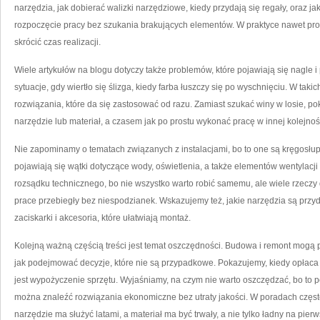
narzędzia, jak dobierać walizki narzędziowe, kiedy przydają się regały, oraz ja
rozpoczęcie pracy bez szukania brakujących elementów. W praktyce nawet pros
skrócić czas realizacji.
Wiele artykułów na blogu dotyczy także problemów, które pojawiają się nagle i p
sytuacje, gdy wiertło się ślizga, kiedy farba łuszczy się po wyschnięciu. W tak
rozwiązania, które da się zastosować od razu. Zamiast szukać winy w losie, po
narzędzie lub materiał, a czasem jak po prostu wykonać pracę w innej kolejności
Nie zapominamy o tematach związanych z instalacjami, bo to one są kręgosłu
pojawiają się wątki dotyczące wody, oświetlenia, a także elementów wentylac
rozsądku technicznego, bo nie wszystko warto robić samemu, ale wiele rzeczy 
prace przebiegły bez niespodzianek. Wskazujemy też, jakie narzędzia są przyda
zaciskarki i akcesoria, które ułatwiają montaż.
Kolejną ważną częścią treści jest temat oszczędności. Budowa i remont mogą
jak podejmować decyzje, które nie są przypadkowe. Pokazujemy, kiedy opłaca 
jest wypożyczenie sprzętu. Wyjaśniamy, na czym nie warto oszczędzać, bo to p
można znaleźć rozwiązania ekonomiczne bez utraty jakości. W poradach częst
narzędzie ma służyć latami, a materiał ma być trwały, a nie tylko ładny na pierw