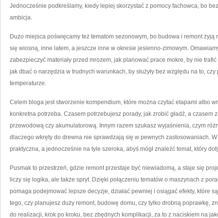
Jednocześnie podkreślamy, kiedy lepiej skorzystać z pomocy fachowca, bo bez
ambicja.
Dużo miejsca poświęcamy też tematom sezonowym, bo budowa i remont żyją ry
się wiosną, inne latem, a jeszcze inne w okresie jesienno-zimowym. Omawiamy,
zabezpieczyć materiały przed mrozem, jak planować prace mokre, by nie trafi
jak dbać o narzędzia w trudnych warunkach, by służyły bez względu na to, czy p
temperaturze.
Celem bloga jest stworzenie kompendium, które można czytać etapami albo wr
konkretna potrzeba. Czasem potrzebujesz porady, jak zrobić gładź, a czasem zas
przewodową czy akumulatorową. Innym razem szukasz wyjaśnienia, czym różni
dlaczego wkręty do drewna nie sprawdzają się w pewnych zastosowaniach. W
praktyczna, a jednocześnie na tyle szeroka, abyś mógł znaleźć temat, który dot
Pusmak to przestrzeń, gdzie remont przestaje być niewiadomą, a staje się proj
liczy się logika, ale także spryt. Dzięki połączeniu tematów o maszynach z po
pomaga podejmować lepsze decyzje, działać pewniej i osiągać efekty, które 
tego, czy planujesz duży remont, budowę domu, czy tylko drobną poprawkę, zna
do realizacji, krok po kroku, bez zbędnych komplikacji, za to z naciskiem na ja