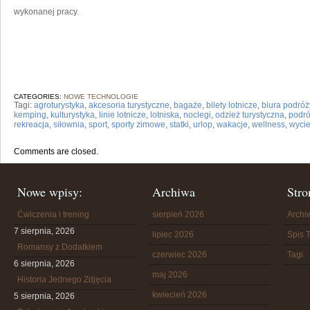
wykonanej pracy.
CATEGORIES:
NOWE TECHNOLOGIE
Tagi:
agroturystyka
,
akcesoria turystyczne
,
bagaże
,
bilety lotnicze
,
biura podróż
kemping
,
kulturystyka
,
linie lotnicze
,
lotniska
,
noclegi
,
odzież turystyczna
,
podró
rekreacja
,
siłownia
,
sport
,
sporty zimowe
,
statki
,
urlop
,
wakacje
,
wellness
,
wycie
Comments are closed.
Nowe wpisy:
Archiwa
Stro
Ćwiczenia i trening
sierpień 2026
Arch
7 sierpnia, 2026
lipiec 2026
Spis T
Romansy z Dodatkiem
czerwiec 2026
Tagi
6 sierpnia, 2026
maj 2026
Historia Jednego Zdjęcia
kwiecień 2026
5 sierpnia, 2026