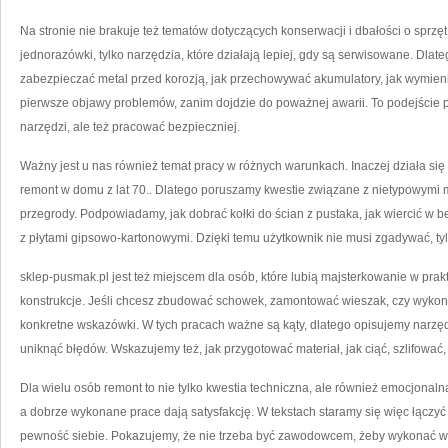
Na stronie nie brakuje też tematów dotyczących konserwacji i dbałości o sprzęt
jednorazówki, tylko narzędzia, które działają lepiej, gdy są serwisowane. Dlatego
zabezpieczać metal przed korozją, jak przechowywać akumulatory, jak wymien
pierwsze objawy problemów, zanim dojdzie do poważnej awarii. To podejście 
narzędzi, ale też pracować bezpieczniej.
Ważny jest u nas również temat pracy w różnych warunkach. Inaczej działa s
remont w domu z lat 70.. Dlatego poruszamy kwestie związane z nietypowymi 
przegrody. Podpowiadamy, jak dobrać kołki do ścian z pustaka, jak wiercić w be
z płytami gipsowo-kartonowymi. Dzięki temu użytkownik nie musi zgadywać, t
sklep-pusmak.pl jest też miejscem dla osób, które lubią majsterkowanie w prak
konstrukcje. Jeśli chcesz zbudować schowek, zamontować wieszak, czy wykona
konkretne wskazówki. W tych pracach ważne są kąty, dlatego opisujemy narzę
uniknąć błędów. Wskazujemy też, jak przygotować materiał, jak ciąć, szlifować, w
Dla wielu osób remont to nie tylko kwestia techniczna, ale również emocjonaln
a dobrze wykonane prace dają satysfakcję. W tekstach staramy się więc łączyć
pewność siebie. Pokazujemy, że nie trzeba być zawodowcem, żeby wykonać wie