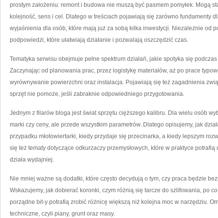
prostym założeniu: remont i budowa nie muszą być pasmem pomyłek. Mogą sta
kolejność, sens i cel. Dlatego w treściach pojawiają się zarówno fundamenty dl
wyjaśnienia dla osób, które mają już za sobą kilka inwestycji. Niezależnie od
podpowiedzi, które ułatwiają działanie i pozwalają oszczędzić czas.
Tematyka serwisu obejmuje pełne spektrum działań, jakie spotyka się podczas 
Zaczynając od planowania prac, przez logistykę materiałów, aż po prace typow
wyrównywanie powierzchni oraz instalacja. Pojawiają się też zagadnienia zw
sprzęt nie pomoże, jeśli zabraknie odpowiedniego przygotowania.
Jednym z filarów bloga jest świat sprzętu cięższego kalibru. Dla wielu osób w
marki czy ceny, ale przede wszystkim parametrów. Dlatego opisujemy, jak dzia
przypadku młotowiertarki, kiedy przydaje się przecinarka, a kiedy lepszym roz
się też tematy dotyczące odkurzaczy przemysłowych, które w praktyce potrafią u
działa wydajniej.
Nie mniej ważne są dodatki, które często decydują o tym, czy praca będzie bez
Wskazujemy, jak dobierać koronki, czym różnią się tarcze do szlifowania, po c
porządne bit-y potrafią zrobić różnicę większą niż kolejna moc w narzędziu. O
techniczne, czyli piany, grunt oraz masy.