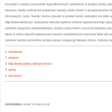
S
korzystać z bardzo poprawnie wyprofilowanych sweterków w postaci tuniki, jak
C
dawanie ciepła, jednak też wspaniale pasują, jeżeli chodzi o przypasowanie d
dżinsowych, rurek. Sweter można zakupić w postaci tuniki, jednakże nie tylko 
http://www.swetry.biz. Naturalnie kwestia wybitnie dobrze wypracowanego stylu
sweterki wyłącznie wydekoltowane, dzięki czemu wolno znacznie bardziej zazn
także w dobry sposób dopasować poprzez najistotniejsze elementy takie jak pa
szerokie bardzo konkretnie umieją opisać elegancję takiego ubioru. Kobieta m
1.
nawigacja
2.
artykuly
3.
http://baltncidpeu.site/spis-tresci
4.
wpisy
5.
spis tresci
CATEGORIES:
NOWE TECHNOLOGIE