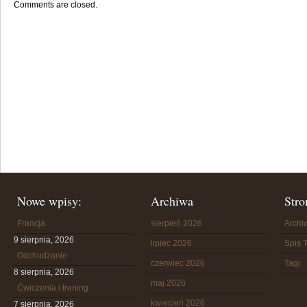
Comments are closed.
Nowe wpisy:
Archiwa
Stro
Francja
sierpień 2026
Arch
9 sierpnia, 2026
lipiec 2026
Spis T
Odchudzanie
czerwiec 2026
Tagi
8 sierpnia, 2026
maj 2026
Ćwiczenia i trening
kwiecień 2026
7 sierpnia, 2026