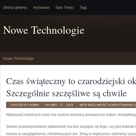
Strona główna
Archiwum
Spis Treści
Tagi
Nowe Technologie
Nowe Technologie
Czas świąteczny to czarodziejski okr
Szczególnie szczęśliwe są chwile
C
POSTED BY ADMIN
ON WRZ - 27 - 2025
WITH
MOŻLIWOŚĆ KOMENTOWANIA
Z
Ś
T
Większość kobiecych pism ma osobne kolumny poświęcone listom i komplikac
C
O
D
C
Sweter prawdopodobnie jakikolwiek ma bez względu od tego, czy jest kobieta
F
S
mierze w uwzględnieniu chłodniejszych dni. Zimą w większości ubieramy oczyw
S