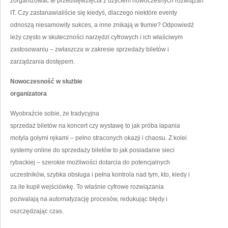
zorganizować te przedsięwzięcia z użyciem nowoczesnych rozwiązań
IT. Czy zastanawialiście się kiedyś, dlaczego niektóre eventy
odnoszą niesamowity sukces, a inne znikają w tłumie? Odpowiedź
leży często w skuteczności narzędzi cyfrowych i ich właściwym
zastosowaniu – zwłaszcza w zakresie sprzedaży biletów i
zarządzania dostępem.
Nowoczesność w służbie
organizatora
Wyobraźcie sobie, że tradycyjna
sprzedaż biletów na koncert czy wystawę to jak próba łapania
motyla gołymi rękami – pełno straconych okazji i chaosu. Z kolei
systemy online do sprzedaży biletów to jak posiadanie sieci
rybackiej – szerokie możliwości dotarcia do potencjalnych
uczestników, szybka obsługa i pełna kontrola nad tym, kto, kiedy i
za ile kupił wejściówkę. To właśnie cyfrowe rozwiązania
pozwalają na automatyzację procesów, redukując błędy i
oszczędzając czas.