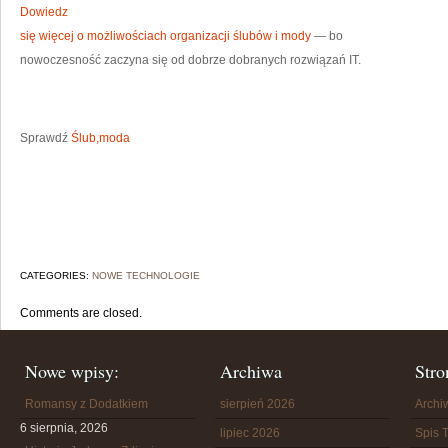
Dowiedz
się więcej o możliwościach organizacji ślubów i mody
— bo
nowoczesność zaczyna się od dobrze dobranych rozwiązań IT.
Sprawdź
Ślub,moda
CATEGORIES:
NOWE TECHNOLOGIE
Comments are closed.
Nowe wpisy:
Archiwa
Stro
Romansy z Dodatkiem
sierpień 2026
Arch
6 sierpnia, 2026
lipiec 2026
Spis T