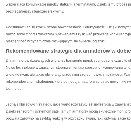
wspierającą komunikację między statkami a terminalami. Dzięki temu proces pr
bezpieczniejszy i bardziej efektywny.
Podsumowując, to ‌krok⁣ w stronę⁢ nowoczesności i efektywności. Dzięki ⁤nowym
radzić sobie z coraz większymi wyzwaniami‍ i zyskiwać przewagę konkurencyjną.
niezbędność w dynamicznie rozwijającym się świecie logistyki.
Rekomendowane strategie dla armatorów w dobie 
Dla armatorów działających w branży transportu morskiego, obecne czasy to ok
Nowe ‌technologie w znacznym stopniu zmieniają sposób funkcjonowania tej ga
wiele wyzwań, ale także otwierając ⁢przed‍ nimi szereg nowych możliwości. Wart
rekomendowanym strategiom, które pomogą armatorom sprostać‍ nowym wyzwa
technologii.
Jedną z kluczowych strategii, jakie warto rozważyć, ​jest inwestycja w zaawans
Dzięki sensorom i systemom‌ satelitarnym armatorzy mogą skutecznie monitoro
pozwala zarówno na szybką reakcję w przypadku awarii, jak i optymalizację kos