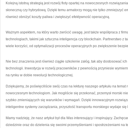
Kolejną istotną strategią jest rozwój floty opartej na nowoczesnych rozwiązaniach
słoneczną czy ​hybrydową. Dzięki temu armatorzy mogą nie tylko zmniejszyć emis
również obniżyć koszty paliwa i zwiększyć efektywność operacyjną.
Ważnym aspektem, na który warto zwrócić uwagę, jest także współpraca z fir
technologiach, takimi‍ jak sztuczna inteligencja czy blockchain. Partnerstwo z
wiele korzyści, od optymalizacji procesów operacyjnych po zwiększenie bezp
Nie bez znaczenia ⁣jest również ciągłe szkolenie załóg, tak aby ⁣dostosować ic
technologii. Inwestycja w ‌rozwój pracowników z pewnością przyniesie wymierne 
na ‍rynku w dobie ‌rewolucji technologicznej.
Dziękujemy, że poświęciliście ⁢swój czas na lekturę naszego artykułu na temat r
nowoczesnym technologiom. Jak mogliście się przekonać, przemysł morski nie
szybko zmieniających się ⁣warunków i wymagań. Dzięki innowacyjnym rozwiąza
inteligentne systemy zarządzania, przyszłość transportu morskiego wydaje się
Mamy ​nadzieję, że nasz artykuł był dla Was interesujący i inspirujący. Zachę
dziedzinie⁤ oraz ⁤do dzielenia⁢ się swoimi przemyśleniami i spostrzeżeniami na t