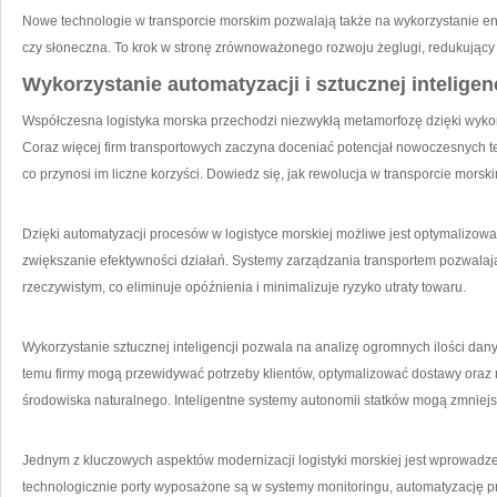
Nowe technologie w transporcie morskim pozwalają ⁤także na wykorzystanie energ
czy słoneczna. To krok w stronę ⁢zrównoważonego‌ rozwoju żeglugi, redukujący 
Wykorzystanie‌ automatyzacji i sztucznej inteligen
Współczesna logistyka morska przechodzi niezwykłą metamorfozę dzięki wykorzy
Coraz więcej firm transportowych zaczyna ⁢doceniać ⁤potencjał ‍nowoczesnych t
co przynosi im liczne korzyści. Dowiedz się, jak rewolucja w transporcie morsk
Dzięki ⁢automatyzacji procesów w‌ logistyce morskiej możliwe jest ‍optymalizow
zwiększanie efektywności działań. Systemy zarządzania transportem pozwalaj
rzeczywistym, co eliminuje opóźnienia i minimalizuje ryzyko utraty towaru.
Wykorzystanie sztucznej inteligencji pozwala na analizę ogromnych ilości⁣ da
temu firmy mogą przewidywać potrzeby‌ klientów, optymalizować dostawy oraz 
środowiska naturalnego. Inteligentne systemy ‌autonomii statków mogą zmnie
Jednym z kluczowych aspektów modernizacji logistyki morskiej jest wprowadzen
technologicznie porty wyposażone są w systemy monitoringu, automatyzację pr