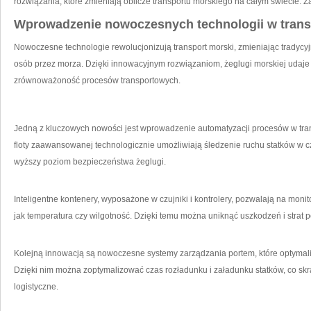
rozwiązania, które zmieniają oblicze transportu morskiego na całym świecie. Z
Wprowadzenie nowoczesnych technologii⁤ w tran
Nowoczesne technologie rewolucjonizują transport morski, zmieniając tradycyj
osób przez morza. Dzięki innowacyjnym rozwiązaniom,⁣ żeglugi morskiej udaje 
zrównoważoność procesów transportowych.
Jedną z ⁣kluczowych nowości jest wprowadzenie automatyzacji procesów w tr
floty zaawansowanej technologicznie umożliwiają śledzenie ruchu statków w cz
wyższy poziom bezpieczeństwa żeglugi.
Inteligentne kontenery, wyposażone w czujniki i kontrolery, pozwalają na‍ mon
jak ⁤temperatura czy wilgotność. Dzięki ⁣temu można uniknąć uszkodzeń i strat 
Kolejną ‍innowacją są nowoczesne⁤ systemy zarządzania portem, które ‍optyma
Dzięki nim można zoptymalizować czas rozładunku i załadunku statków, co skra
logistyczne.