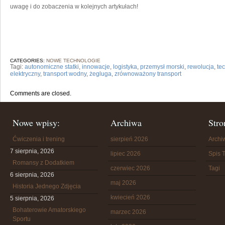
uwagę i do zobaczenia w kolejnych artykułach!
CATEGORIES:
NOWE TECHNOLOGIE
Tagi:
autonomiczne statki
,
innowacje
,
logistyka
,
przemysł morski
,
rewolucja
,
te
elektryczny
,
transport wodny
,
żegluga
,
zrównoważony transport
Comments are closed.
Nowe wpisy:
Archiwa
Stro
Ćwiczenia i trening
sierpień 2026
Arch
7 sierpnia, 2026
lipiec 2026
Spis T
Romansy z Dodatkiem
czerwiec 2026
Tagi
6 sierpnia, 2026
maj 2026
Historia Jednego Zdjęcia
kwiecień 2026
5 sierpnia, 2026
Bohaterowie Amatorskiego
marzec 2026
Sportu