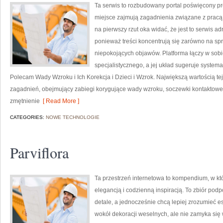
Ta serwis to rozbudowany portal poświęcony pr
miejsce zajmują zagadnienia związane z pracą l
na pierwszy rzut oka widać, że jest to serwis 
ponieważ treści koncentrują się zarówno na sp
niepokojących objawów. Platforma łączy w sobi
specjalistycznego, a jej układ sugeruje syste
Polecam Wady Wzroku i Ich Korekcja i Dzieci i Wzrok. Największą wartością te
zagadnień, obejmujący zabiegi korygujące wady wzroku, soczewki kontaktow
zmętnienie
[ Read More ]
CATEGORIES:
NOWE TECHNOLOGIE
Parviflora
Ta przestrzeń internetowa to kompendium, w kt
elegancją i codzienną inspiracją. To zbiór podp
detale, a jednocześnie chcą lepiej zrozumieć es
wokół dekoracji weselnych, ale nie zamyka się 