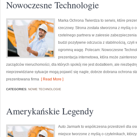
Nowoczesne Technologie
Marka Ochrona Twierdza to serwis, które preze
rzeczowy. Strona została stworzona z myślą o os
rzetelnego partnera w zakresie zabezpieczeni
budzi pozytywne odczucia z stabilnością, czyli
ogromną wagę. Polecam: Nowoczesne Technolog
prezentacja internetowa, która może zainteres
zarządców nieruchomości, dla których spokój nie jest dodatkiem, ale niezbęd
nieprzewidziane sytuacje mogą pojawić się nagle, dobrze dobrana ochrona st
prezentowana firma
[ Read More ]
CATEGORIES:
NOWE TECHNOLOGIE
Amerykańskie Legendy
Auto Jarmark to współczesna przestrzeń dla osób
miejsce tworzone z myślą o czytelnikach, któr