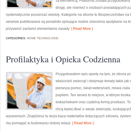
za kierownicą. Platforma została przygotowana
drogę, ale również o osobach posiadających już
systematycznie poszerzać wiedzę. Kategorie na stronie to Bezpieczeństwo na
serwisie publikowane są poradniki opisujące realne zdarzenia spotykane na tra
przyswoić zarówno elementarne zasady
[ Read More ]
CATEGORIES:
NOWE TECHNOLOGIE
Profilaktyka i Opieka Codzienna
Przygotowałem opis oparty na tym, że strona pr
właścicieli zwierząt i obejmuje tematy takie jak
pierwsza pomoc, świat weterynarii, mowa ciała 
pupilem. Ten serwis to miejsce, w którym troska
wskazówkami oraz czytelną formą przekazu. To p
chcą lepiej dbać o swoje zwierzęta, szukający
wyzwaniach. Znajdziesz tu duża baza materiałów dotyczących zdrowia, żywienia
ma pomagać w budowaniu dobrej relacji
[ Read More ]