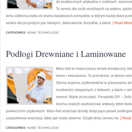
do praktycznych artykułów o roślinach, sezono
To serwis dla osób wrażliwych na piękno, gdzie
temu odbiorca trafia do krainy kwiatowych pomysłów, w którym każdy tekst po
serwis dla przyszłych par młodych, dekoratorów, florystów, a także
[ Read More
CATEGORIES:
NOWE TECHNOLOGIE
Podłogi Drewniane i Laminowane
Mars-Net to nowoczesna serwis tematyczny, któ
domu i mieszkania. To przestrzeń, w którym wi
Strona wspiera użytkowników w planowaniu atr
możliwości związanych z listwami, a także z ok
remont. Warto przeczytać: Poradniki DIY – Zrób
można znaleźć wartościowe artykuły, które tłu
powierzchni użytkowych. Mars-Net analizuje tematy dotyczące paneli podłog
uzupełnienia aranżacji, takie jak rolety okienne. Dzięki temu serwis nie
[ Read 
CATEGORIES:
NOWE TECHNOLOGIE