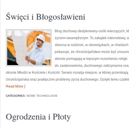
Święci i Błogosławieni
Blog duchowy dedykowany osób wierzących, kt
życiem wewnętrznym. To zakątek internetowy, w k
obecna w rodzinie, w obowiązkach, w chwilach 
pokazuje, że chrześcijaństwo może być zrozumia
stronie pomagają w lepszym rozumieniu religii
do zastanowienia, duchowego zatrzymania oraz
stronie Młodzi w Kościele i Kościół. Serwis rozwija miejsce, w której przenikają 
chrześcijańska oraz praktyczne problemy życia duchowego. Dzięki temu czyteln
Read More ]
CATEGORIES:
NOWE TECHNOLOGIE
Ogrodzenia i Płoty