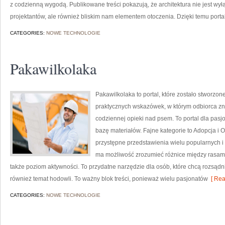
z codzienną wygodą. Publikowane treści pokazują, że architektura nie jest 
projektantów, ale również bliskim nam elementem otoczenia. Dzięki temu portal
CATEGORIES:
NOWE TECHNOLOGIE
Pakawilkolaka
Pakawilkolaka to portal, które zostało stworzone
praktycznych wskazówek, w którym odbiorca zna
codziennej opieki nad psem. To portal dla pasj
bazę materiałów. Fajne kategorie to Adopcja i 
przystępne przedstawienia wielu popularnych i
ma możliwość zrozumieć różnice między rasami
także poziom aktywności. To przydatne narzędzie dla osób, które chcą rozsąd
również temat hodowli. To ważny blok treści, ponieważ wielu pasjonatów
[ Rea
CATEGORIES:
NOWE TECHNOLOGIE