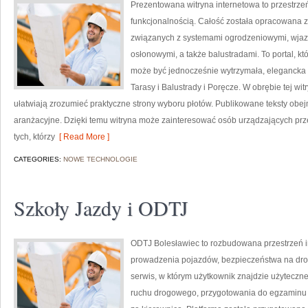
Prezentowana witryna internetowa to przestrzeń
funkcjonalnością. Całość została opracowana z
związanych z systemami ogrodzeniowymi, wjazd
osłonowymi, a także balustradami. To portal, kt
może być jednocześnie wytrzymała, elegancka i
Tarasy i Balustrady i Poręcze. W obrębie tej witr
ułatwiają zrozumieć praktyczne strony wyboru płotów. Publikowane teksty obejm
aranżacyjne. Dzięki temu witryna może zainteresować osób urządzających prz
tych, którzy
[ Read More ]
CATEGORIES:
NOWE TECHNOLOGIE
Szkoły Jazdy i ODTJ
ODTJ Bolesławiec to rozbudowana przestrzeń i
prowadzenia pojazdów, bezpieczeństwa na dro
serwis, w którym użytkownik znajdzie użyteczn
ruchu drogowego, przygotowania do egzaminu k