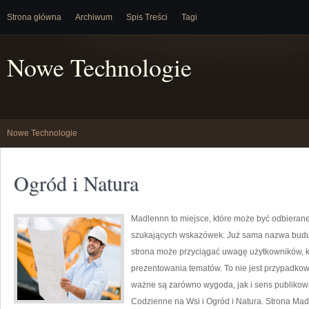
Strona główna
Archiwum
Spis Treści
Tagi
Nowe Technologie
Nowe Technologie
Ogród i Natura
Madlennn to miejsce, które może być odbierane
szukających wskazówek. Już sama nazwa buduj
strona może przyciągać uwagę użytkowników, kt
prezentowania tematów. To nie jest przypadkowy 
ważne są zarówno wygoda, jak i sens publikowa
Codzienne na Wsi i Ogród i Natura. Strona Mad