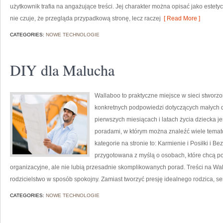
użytkownik trafia na angażujące treści. Jej charakter można opisać jako estety
nie czuje, że przegląda przypadkową stronę, lecz raczej
[ Read More ]
CATEGORIES:
NOWE TECHNOLOGIE
DIY dla Malucha
Wallaboo to praktyczne miejsce w sieci stworzo
konkretnych podpowiedzi dotyczących małych dz
pierwszych miesiącach i latach życia dziecka j
poradami, w którym można znaleźć wiele tema
kategorie na stronie to: Karmienie i Posiłki i B
przygotowana z myślą o osobach, które chcą 
organizacyjne, ale nie lubią przesadnie skomplikowanych porad. Treści na W
rodzicielstwo w sposób spokojny. Zamiast tworzyć presję idealnego rodzica, 
CATEGORIES:
NOWE TECHNOLOGIE