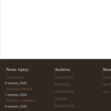
Nowe wpisy:
Archiwa
Stro
Odchudzanie
sierpień 2026
Arch
8 sierpnia, 2026
lipiec 2026
Spis T
Ćwiczenia i trening
czerwiec 2026
Tagi
7 sierpnia, 2026
maj 2026
Romansy z Dodatkiem
kwiecień 2026
6 sierpnia, 2026