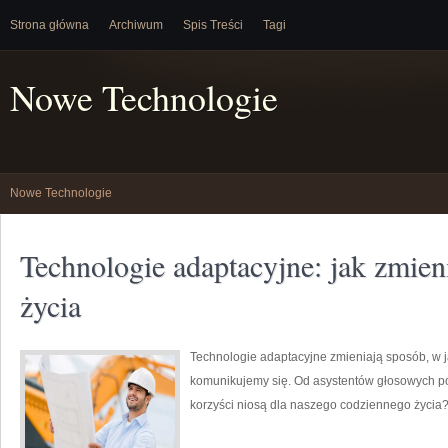
Strona główna
Archiwum
Spis Treści
Tagi
Nowe Technologie
Nowe Technologie
Technologie adaptacyjne: jak zmien
życia
Technologie adaptacyjne zmieniają sposób, w j
komunikujemy się. Od asystentów głosowych po
korzyści niosą dla naszego codziennego życia? 