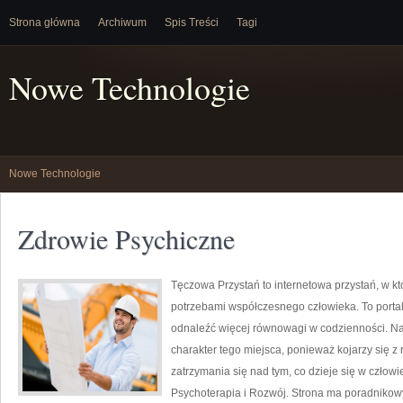
Strona główna
Archiwum
Spis Treści
Tagi
Nowe Technologie
Nowe Technologie
Zdrowie Psychiczne
Tęczowa Przystań to internetowa przystań, w kt
potrzebami współczesnego człowieka. To portal
odnaleźć więcej równowagi w codzienności. N
charakter tego miejsca, ponieważ kojarzy się z
zatrzymania się nad tym, co dzieje się w czło
Psychoterapia i Rozwój. Strona ma poradnikowy