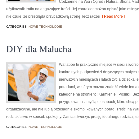
Codzienne na Wsi i Ogród i Natura. Strona Mad
użytkownik trafia na angażujące treści. Jej charakter można opisać jako estety
nie czuje, że przegląda przypadkową stronę, lecz raczej
[ Read More ]
CATEGORIES:
NOWE TECHNOLOGIE
DIY dla Malucha
Wallaboo to praktyczne miejsce w sieci stworzo
konkretnych podpowiedzi dotyczących małych dz
pierwszych miesiącach i latach życia dziecka j
poradami, w którym można znaleźć wiele tema
kategorie na stronie to: Karmienie i Posiłki i B
przygotowana z myślą o osobach, które chcą 
organizacyjne, ale nie lubią przesadnie skomplikowanych porad. Treści na W
rodzicielstwo w sposób spokojny. Zamiast tworzyć presję idealnego rodzica, 
CATEGORIES:
NOWE TECHNOLOGIE