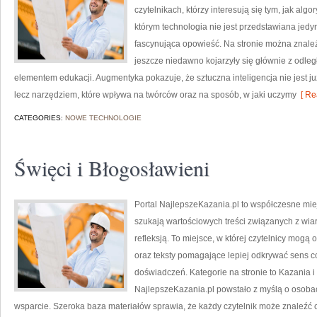
czytelnikach, którzy interesują się tym, jak alg
którym technologia nie jest przedstawiana jedyn
fascynująca opowieść. Na stronie można znale
jeszcze niedawno kojarzyły się głównie z odległą
elementem edukacji. Augmentyka pokazuje, że sztuczna inteligencja nie jest już
lecz narzędziem, które wpływa na twórców oraz na sposób, w jaki uczymy
[ Re
CATEGORIES:
NOWE TECHNOLOGIE
Święci i Błogosławieni
Portal NajlepszeKazania.pl to współczesne mie
szukają wartościowych treści związanych z wi
refleksją. To miejsce, w której czytelnicy mog
oraz teksty pomagające lepiej odkrywać sens 
doświadczeń. Kategorie na stronie to Kazania 
NajlepszeKazania.pl powstało z myślą o osobach
wsparcie. Szeroka baza materiałów sprawia, że każdy czytelnik może znaleźć