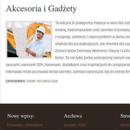
Akcesoria i Gadżety
Ta witryna to praktyczne miejsce w sieci dla osó
wodną, hydromasażem oraz szeroko rozumianym
z wygodą, wellness i odpoczynkiem w domu ora
artykuły dla początkujących, ale również dla c
Zobacz także Domowe Wellness i Sauny i Łaźni
treści. To nie tylko portal poświęcony samym 
saunami, wannami SPA, basenami, dodatkami oraz inspiracjami do urządzenia w
internauta może poznawać temat szeroko, zamiast ograniczać się do jednej fo
CATEGORIES:
NOWE TECHNOLOGIE
Nowe wpisy:
Archiwa
Stro
Romansy z Dodatkiem
sierpień 2026
Arch