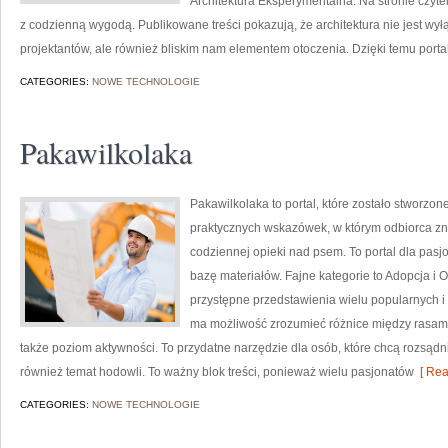
Architektura Eksperymentalna. Na stronie czytel
z codzienną wygodą. Publikowane treści pokazują, że architektura nie jest 
projektantów, ale również bliskim nam elementem otoczenia. Dzięki temu portal
CATEGORIES:
NOWE TECHNOLOGIE
Pakawilkolaka
Pakawilkolaka to portal, które zostało stworzone
praktycznych wskazówek, w którym odbiorca zna
codziennej opieki nad psem. To portal dla pasj
bazę materiałów. Fajne kategorie to Adopcja i 
przystępne przedstawienia wielu popularnych i
ma możliwość zrozumieć różnice między rasami
także poziom aktywności. To przydatne narzędzie dla osób, które chcą rozsąd
również temat hodowli. To ważny blok treści, ponieważ wielu pasjonatów
[ Rea
CATEGORIES:
NOWE TECHNOLOGIE