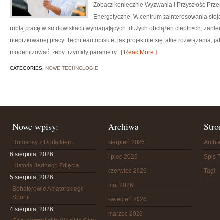
Zobacz koniecznie Wyzwania i Przyszłość Prze
Energetyczne. W centrum zainteresowania stoją f
robią pracę w środowiskach wymagających: dużych obciążeń cieplnych, zaniecz
nieprzerwanej pracy. Techneau opisuje, jak projektuje się takie rozwiązania, ja
modernizować, żeby trzymały parametry.
[ Read More ]
CATEGORIES:
NOWE TECHNOLOGIE
Nowe wpisy:
Archiwa
Stro
Romansy z Dodatkiem
sierpień 2026
Arch
6 sierpnia, 2026
lipiec 2026
Spis T
Historia Jednego Zdjęcia
czerwiec 2026
Tagi
5 sierpnia, 2026
maj 2026
Bohaterowie Amatorskiego
Sportu
kwiecień 2026
4 sierpnia, 2026
marzec 2026