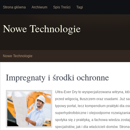
Strona główna
Archiwum
Spis Treści
Tagi
Nowe Technologie
Nowe Technologie
Impregnaty i środki ochronne
Ultra-Ever Dry to wyspecjalizowana witryna, kt
przed wilgocią, tłuszczem oraz osadami. Już sam
typowy portal, lecz kompendium praktyki dla osó
superhydrofobiczne i olejoodporne rozwiązania 
spotyka się z praktyką, a fachowa wiedza zost
specjalistów, jak i dla właścicieli domów. Stro