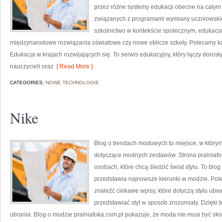
przez różne systemy edukacji obecne na całym 
związanych z programami wymiany uczniowskiej
szkolnictwo w kontekście społecznym, edukacja
międzynarodowe rozwiązania oświatowe czy nowe oblicze szkoły. Polecamy kat
Edukacja w krajach rozwijających się. To serwis edukacyjny, który łączy doros
nauczycieli oraz
[ Read More ]
CATEGORIES:
NOWE TECHNOLOGIE
Nike
Blog o trendach modowych to miejsce, w którym
dotyczące modnych zestawów. Strona pralniafok
osobach, które chcą śledzić świat stylu. To bl
przedstawia najnowsze kierunki w modzie. Pol
znaleźć ciekawe wpisy, które dotyczą stylu ubiera
przedstawiać styl w sposób zrozumiały. Dzięki
ubrania. Blog o modzie pralniafoka.com.pl pokazuje, że moda nie musi być sk