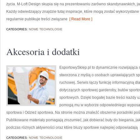
życia. M-Loft Design skupia się na prezentowaniu zarówno skandynawskich, jak
Każdy odwiedzający znajdzie tutaj inspiracje, które mogą zostać wykorzystane
regularnie publikuje treści związane
[ Read More ]
CATEGORIES:
NOWE TECHNOLOGIE
Akcesoria i dodatki
EsportowySklep.pl to dynamicznie rozwijająca s
stworzona z myślą o osobach uprawiających spo
ruchowej. Serwis łączy funkcję informacyjną d
dotyczących sportowej garderoby, butów sport
sportowych. Dzięki bogatej bazie treści każdy 
pomogą mu w wyborze odpowiedniego wyposaż
sportowa i Odzież sportowa. Na stronie można znaleźć obszerne poradniki poś
Publikowane materiały pomagają zrozumieć, jak dobierać buty do biegania, j
podczas różnych aktywności oraz które bluzy sportowe najlepiej odpowiadają
[
CATEGORIES:
NOWE TECHNOLOGIE