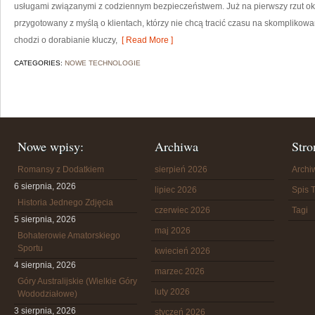
usługami związanymi z codziennym bezpieczeństwem. Już na pierwszy rzut ok
przygotowany z myślą o klientach, którzy nie chcą tracić czasu na skomplikowa
chodzi o dorabianie kluczy,
[ Read More ]
CATEGORIES:
NOWE TECHNOLOGIE
Nowe wpisy:
Archiwa
Stro
Romansy z Dodatkiem
sierpień 2026
Arch
6 sierpnia, 2026
lipiec 2026
Spis T
Historia Jednego Zdjęcia
czerwiec 2026
Tagi
5 sierpnia, 2026
maj 2026
Bohaterowie Amatorskiego
Sportu
kwiecień 2026
4 sierpnia, 2026
marzec 2026
Góry Australijskie (Wielkie Góry
luty 2026
Wododziałowe)
3 sierpnia, 2026
styczeń 2026