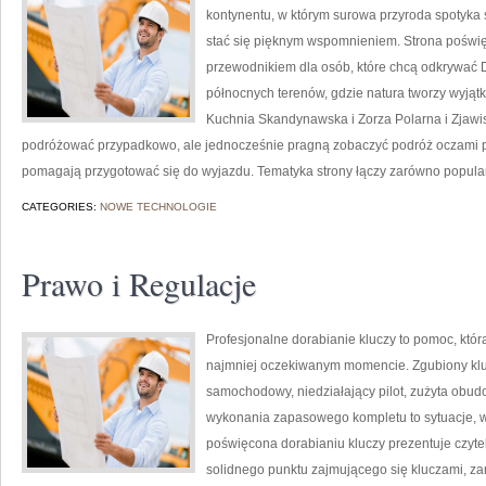
kontynentu, w którym surowa przyroda spotyka
stać się pięknym wspomnieniem. Strona poświę
przewodnikiem dla osób, które chcą odkrywać Dan
północnych terenów, gdzie natura tworzy wyjątk
Kuchnia Skandynawska i Zorza Polarna i Zjawisk
podróżować przypadkowo, ale jednocześnie pragną zobaczyć podróż oczami pas
pomagają przygotować się do wyjazdu. Tematyka strony łączy zarówno popula
CATEGORIES:
NOWE TECHNOLOGIE
Prawo i Regulacje
Profesjonalne dorabianie kluczy to pomoc, któr
najmniej oczekiwanym momencie. Zgubiony klu
samochodowy, niedziałający pilot, zużyta obu
wykonania zapasowego kompletu to sytuacje, w 
poświęcona dorabianiu kluczy prezentuje czytel
solidnego punktu zajmującego się kluczami, 