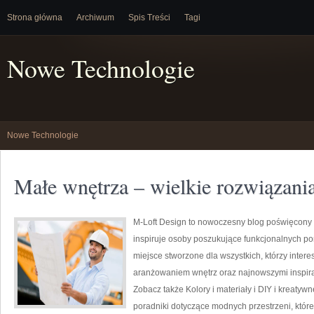
Strona główna
Archiwum
Spis Treści
Tagi
Nowe Technologie
Nowe Technologie
Małe wnętrza – wielkie rozwiązani
M-Loft Design to nowoczesny blog poświęcony t
inspiruje osoby poszukujące funkcjonalnych po
miejsce stworzone dla wszystkich, którzy inter
aranżowaniem wnętrz oraz najnowszymi inspira
Zobacz także Kolory i materiały i DIY i kreatyw
poradniki dotyczące modnych przestrzeni, któr