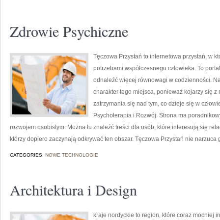
Zdrowie Psychiczne
Tęczowa Przystań to internetowa przystań, w kt
potrzebami współczesnego człowieka. To portal
odnaleźć więcej równowagi w codzienności. N
charakter tego miejsca, ponieważ kojarzy się z
zatrzymania się nad tym, co dzieje się w czło
Psychoterapia i Rozwój. Strona ma poradnikowy
rozwojem osobistym. Można tu znaleźć treści dla osób, które interesują się rela
którzy dopiero zaczynają odkrywać ten obszar. Tęczowa Przystań nie narzuca
CATEGORIES:
NOWE TECHNOLOGIE
Architektura i Design
kraje nordyckie to region, które coraz mocniej 