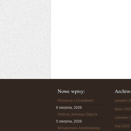
Nowe wpisy:
Archiw
Romansy z Dodatkiem
sierpień 
6 sierpnia, 2026
lipiec 202
Historia Jednego Zdjęcia
czerwiec 
5 sierpnia, 2026
maj 2026
Bohaterowie Amatorskiego