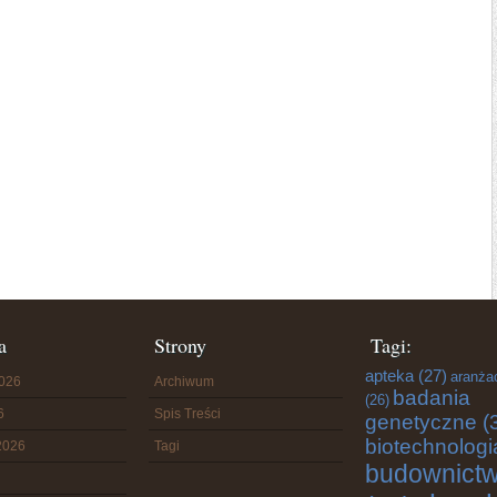
a
Strony
Tagi:
apteka
(27)
aranża
2026
Archiwum
badania
(26)
6
Spis Treści
genetyczne
(
biotechnologi
2026
Tagi
budownict