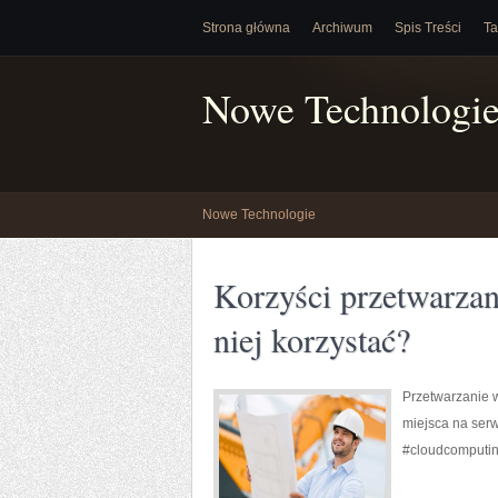
Strona główna
Archiwum
Spis Treści
Ta
Nowe Technologi
Nowe Technologie
Korzyści przetwarzan
niej korzystać?
Przetwarzanie w
miejsca na serw
#cloudcomputin