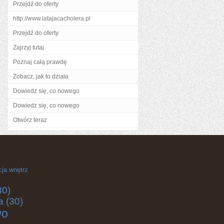
Przejdź do oferty
http://www.latajacacholera.pl
Przejdź do oferty
Zajrzyj tutaj
Poznaj całą prawdę
Zobacz, jak to działa
Dowiedz się, co nowego
Dowiedz się, co nowego
Otwórz teraz
cja wnętrz
30)
a
(30)
wo