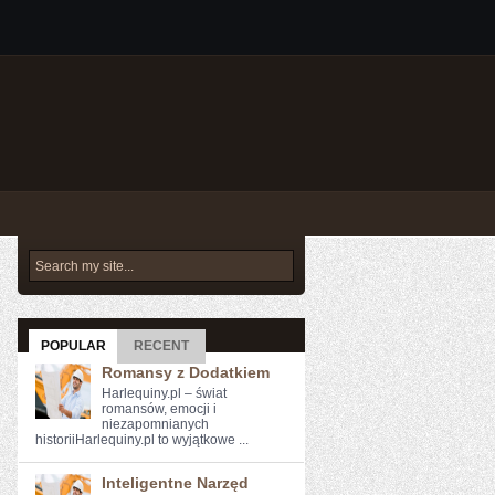
POPULAR
RECENT
Romansy z Dodatkiem
Harlequiny.pl – świat
romansów, emocji i
niezapomnianych
historiiHarlequiny.pl to wyjątkowe ...
Inteligentne Narzęd