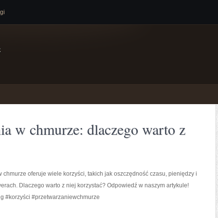
gi
e
ia w chmurze: dlaczego warto z
 chmurze oferuje wiele korzyści, takich jak oszczędność czasu, pieniędzy i
erach. Dlaczego warto z niej korzystać? Odpowiedź w naszym artykule!
g #korzyści #przetwarzaniewchmurze