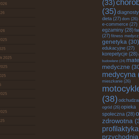
choro
(33)
2026
(35)
diagnost
026
dieta
(27)
dom
(26)
e-commerce
(27)
egzaminy
(28)
fa
026
(27)
fitness medyc
2025
genetyka
(30)
edukacyjne
(27)
2025
korepetycje
(28)
ik 2025
mate
budowlane
(24)
medyczne
(3
2025
medycyna
2025
mieszkanie
(26)
5
motocykl
2025
(38)
odchudza
opieka
ogród
(26)
2025
o
społeczna
(28)
zdrowotna
(
025
profilaktyka
przychodnia