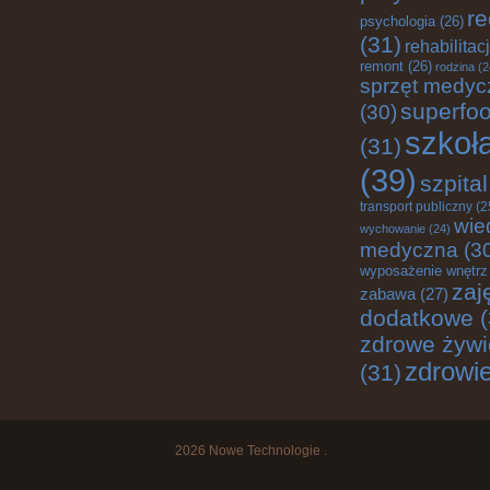
re
psychologia
(26)
(31)
rehabilitac
remont
(26)
rodzina
(2
sprzęt medyc
superfo
(30)
szkoł
(31)
(39)
szpital
transport publiczny
(2
wie
wychowanie
(24)
medyczna
(3
wyposażenie wnętrz
zaj
zabawa
(27)
dodatkowe
(
zdrowe żywi
zdrowi
(31)
2026
Nowe Technologie
.