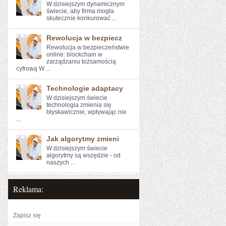
W dzisiejszym dynamicznym⁤
świecie, aby⁤ firma mogła
skutecznie konkurować‍ ...
Rewolucja w bezpiecz
Rewolucja w ⁣bezpieczeństwie ​
online: blockchain w
zarządzaniu ‍tożsamością
cyfrową W ...
Technologie adaptacy
W dzisiejszym świecie
technologia ‍zmienia się
błyskawicznie, wpływając nie
...
Jak algorytmy zmieni
W dzisiejszym świecie
algorytmy są wszędzie - od
naszych ...
Reklama:
Zapisz się