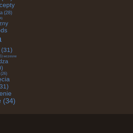
cepty
ja
(28)
4)
zny
ods
a
(31)
5)
wczesne
dza
0)
(26)
ęcia
31)
enie
e
(34)