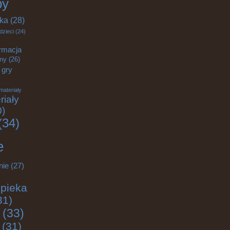
by
yka
(28)
dzieci
(24)
rmacja
zny
(26)
gry
materiały
riały
0)
(34)
e
nie
(27)
pieka
31)
(33)
(31)