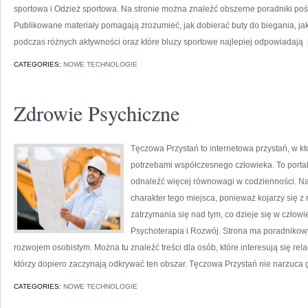
sportowa i Odzież sportowa. Na stronie można znaleźć obszerne poradniki poś
Publikowane materiały pomagają zrozumieć, jak dobierać buty do biegania, j
podczas różnych aktywności oraz które bluzy sportowe najlepiej odpowiadają
[
CATEGORIES:
NOWE TECHNOLOGIE
Zdrowie Psychiczne
Tęczowa Przystań to internetowa przystań, w kt
potrzebami współczesnego człowieka. To portal
odnaleźć więcej równowagi w codzienności. N
charakter tego miejsca, ponieważ kojarzy się z
zatrzymania się nad tym, co dzieje się w czło
Psychoterapia i Rozwój. Strona ma poradnikowy
rozwojem osobistym. Można tu znaleźć treści dla osób, które interesują się rela
którzy dopiero zaczynają odkrywać ten obszar. Tęczowa Przystań nie narzuca
CATEGORIES:
NOWE TECHNOLOGIE