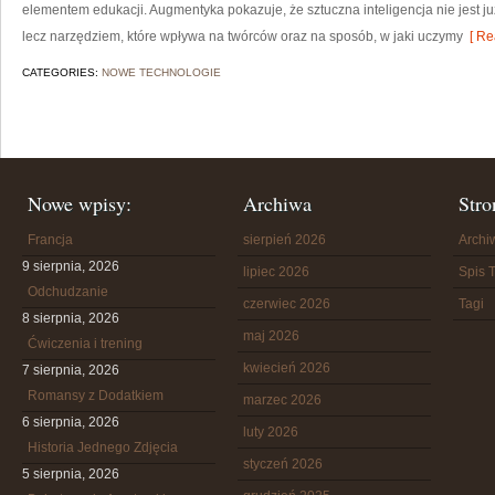
elementem edukacji. Augmentyka pokazuje, że sztuczna inteligencja nie jest już
lecz narzędziem, które wpływa na twórców oraz na sposób, w jaki uczymy
[ Re
CATEGORIES:
NOWE TECHNOLOGIE
Nowe wpisy:
Archiwa
Stro
Francja
sierpień 2026
Arch
9 sierpnia, 2026
lipiec 2026
Spis T
Odchudzanie
czerwiec 2026
Tagi
8 sierpnia, 2026
maj 2026
Ćwiczenia i trening
kwiecień 2026
7 sierpnia, 2026
Romansy z Dodatkiem
marzec 2026
6 sierpnia, 2026
luty 2026
Historia Jednego Zdjęcia
styczeń 2026
5 sierpnia, 2026