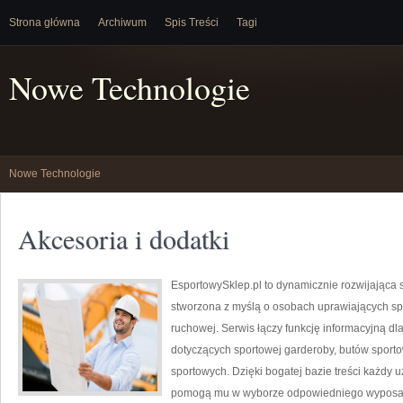
Strona główna
Archiwum
Spis Treści
Tagi
Nowe Technologie
Nowe Technologie
Akcesoria i dodatki
EsportowySklep.pl to dynamicznie rozwijająca s
stworzona z myślą o osobach uprawiających spo
ruchowej. Serwis łączy funkcję informacyjną d
dotyczących sportowej garderoby, butów sport
sportowych. Dzięki bogatej bazie treści każdy 
pomogą mu w wyborze odpowiedniego wyposaż