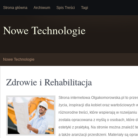
Strona główna
Archiwum
Spis Treści
Tagi
Nowe Technologie
Nowe Technologie
Zdrowie i Rehabilitacja
Strona internetowa Olgakomorowska.pl to przest
życia, inspiracji dla kobiet oraz wartościowyc
różnorodne treści, które wspierają w rozwijani
została opracowana z myślą o osobach, które d
estetyki z praktyką. Na stronie można znaleźć t
a także aranżacji przestrzeni. Materiały są op