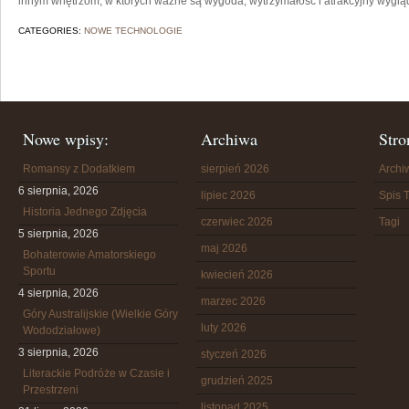
innym wnętrzom, w których ważne są wygoda, wytrzymałość i atrakcyjny wygląd
CATEGORIES:
NOWE TECHNOLOGIE
Nowe wpisy:
Archiwa
Stro
Romansy z Dodatkiem
sierpień 2026
Arch
6 sierpnia, 2026
lipiec 2026
Spis T
Historia Jednego Zdjęcia
czerwiec 2026
Tagi
5 sierpnia, 2026
maj 2026
Bohaterowie Amatorskiego
Sportu
kwiecień 2026
4 sierpnia, 2026
marzec 2026
Góry Australijskie (Wielkie Góry
luty 2026
Wododziałowe)
3 sierpnia, 2026
styczeń 2026
Literackie Podróże w Czasie i
grudzień 2025
Przestrzeni
listopad 2025