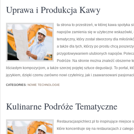
Uprawa i Produkcja Kawy
ta strona to przestrzeń, w której kawa spotyka 
napojów zamienia się w użyteczne wskazówki, c
tematyczny, który został stworzony dla miłośn
a także dla tych, którzy po prostu chcą poszer
przygotowywaniem ulubionych napojów. Polec
Podróże. Na stronie można znaleźć obszerne 
liściastym kompozycjom, a także szerzej pojętej sztuce degustacji. To portal, 
językiem, dzięki czemu zarówno nowi czytelnicy, jak i zaawansowani pasjonac
CATEGORIES:
NOWE TECHNOLOGIE
Kulinarne Podróże Tematyczne
Restauracjaspichlerz.pl to inspirujące miejsce 
które koncentruje się na restauracjach z całego