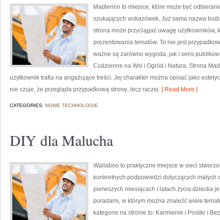
Madlennn to miejsce, które może być odbierane
szukających wskazówek. Już sama nazwa buduj
strona może przyciągać uwagę użytkowników, kt
prezentowania tematów. To nie jest przypadkowy 
ważne są zarówno wygoda, jak i sens publikowa
Codzienne na Wsi i Ogród i Natura. Strona Mad
użytkownik trafia na angażujące treści. Jej charakter można opisać jako estety
nie czuje, że przegląda przypadkową stronę, lecz raczej
[ Read More ]
CATEGORIES:
NOWE TECHNOLOGIE
DIY dla Malucha
Wallaboo to praktyczne miejsce w sieci stworzo
konkretnych podpowiedzi dotyczących małych dz
pierwszych miesiącach i latach życia dziecka j
poradami, w którym można znaleźć wiele tema
kategorie na stronie to: Karmienie i Posiłki i B