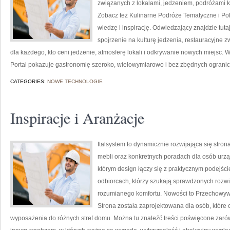
związanych z lokalami, jedzeniem, podróżami ku
Zobacz też Kulinarne Podróże Tematyczne i Pol
wiedzę i inspirację. Odwiedzający znajdzie tutaj 
spojrzenie na kulturę jedzenia, restauracyjne z
dla każdego, kto ceni jedzenie, atmosferę lokali i odkrywanie nowych miejsc. W
Portal pokazuje gastronomię szeroko, wielowymiarowo i bez zbędnych ogranic
CATEGORIES:
NOWE TECHNOLOGIE
Inspiracje i Aranżacje
Italsystem to dynamicznie rozwijająca się stron
mebli oraz konkretnych poradach dla osób urząd
którym design łączy się z praktycznym podejści
odbiorcach, którzy szukają sprawdzonych rozwią
rozumianego komfortu. Nowości to Przechowywa
Strona została zaprojektowana dla osób, które
wyposażenia do różnych stref domu. Można tu znaleźć treści poświęcone zarówno