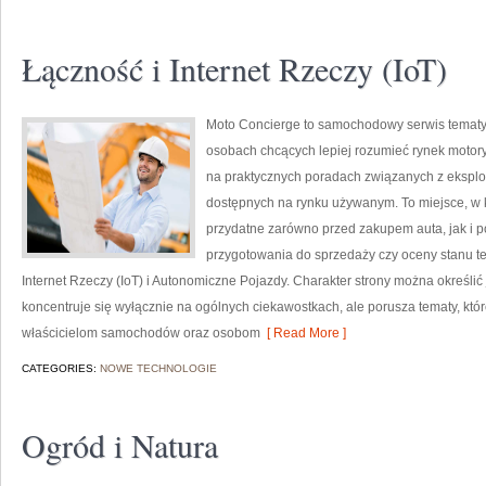
Łączność i Internet Rzeczy (IoT)
Moto Concierge to samochodowy serwis tematyc
osobach chcących lepiej rozumieć rynek motory
na praktycznych poradach związanych z ekspl
dostępnych na rynku używanym. To miejsce, w 
przydatne zarówno przed zakupem auta, jak i 
przygotowania do sprzedaży czy oceny stanu te
Internet Rzeczy (IoT) i Autonomiczne Pojazdy. Charakter strony można określić
koncentruje się wyłącznie na ogólnych ciekawostkach, ale porusza tematy, kt
właścicielom samochodów oraz osobom
[ Read More ]
CATEGORIES:
NOWE TECHNOLOGIE
Ogród i Natura