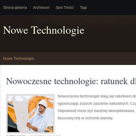
Strona główna
Archiwum
Spis Treści
Tagi
Nowe Technologie
Nowe Technologie
Nowoczesne technologie: ratunek d
Nowoczesne technologie stają się ratunkiem dl
ograniczając zużycie zasobów naturalnych. Cz
Odpowiedź może być bardziej skomplikowana, 
kluczową rolę w ochronie planety.