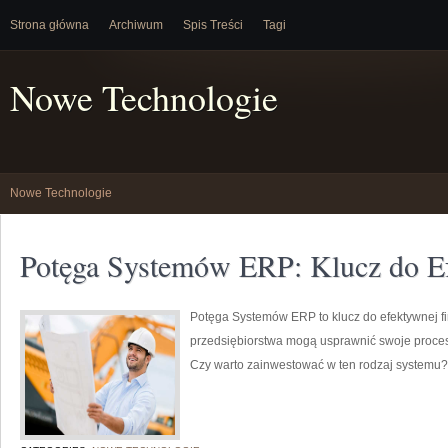
Strona główna
Archiwum
Spis Treści
Tagi
Nowe Technologie
Nowe Technologie
Potęga Systemów ERP: Klucz do E
Potęga Systemów ERP to klucz do efektywnej f
przedsiębiorstwa mogą usprawnić swoje proces
Czy warto zainwestować w ten rodzaj systemu?