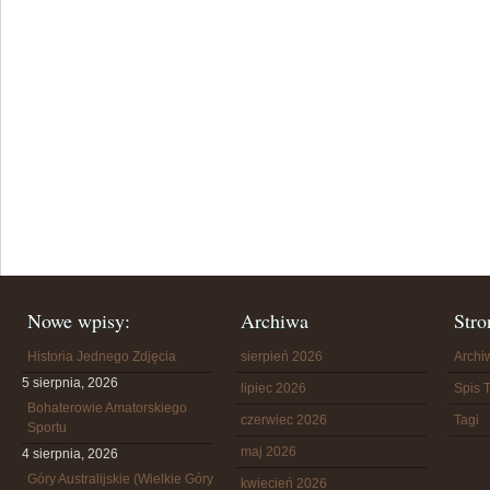
Nowe wpisy:
Archiwa
Stro
Historia Jednego Zdjęcia
sierpień 2026
Arch
5 sierpnia, 2026
lipiec 2026
Spis T
Bohaterowie Amatorskiego
czerwiec 2026
Tagi
Sportu
maj 2026
4 sierpnia, 2026
Góry Australijskie (Wielkie Góry
kwiecień 2026