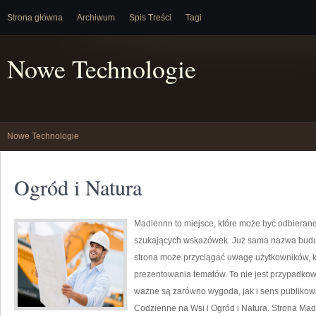
Strona główna
Archiwum
Spis Treści
Tagi
Nowe Technologie
Nowe Technologie
Ogród i Natura
Madlennn to miejsce, które może być odbierane
szukających wskazówek. Już sama nazwa buduj
strona może przyciągać uwagę użytkowników, kt
prezentowania tematów. To nie jest przypadkowy 
ważne są zarówno wygoda, jak i sens publikowa
Codzienne na Wsi i Ogród i Natura. Strona Mad