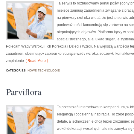
Ta serwis to rozbudowany portal poświęcony pr
miejsce zajmują zagadnienia związane z pracą l
na pierwszy rzut oka widać, że jest to serwis 
ponieważ treści koncentrują się zarówno na sp
niepokojących objawów. Platforma łączy w sobi
specjalistycznego, a jej układ sugeruje syste
Polecam Wady Wzroku i Ich Korekcja i Dzieci i Wzrok. Największą wartością te
zagadnień, obejmujący zabiegi korygujące wady wzroku, soczewki kontaktow
zmętnienie
[ Read More ]
CATEGORIES:
NOWE TECHNOLOGIE
Parviflora
Ta przestrzeń internetowa to kompendium, w kt
elegancją i codzienną inspiracją. To zbiór podp
detale, a jednocześnie chcą lepiej zrozumieć es
wokół dekoracji weselnych, ale nie zamyka się 