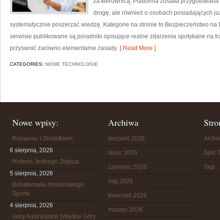
za kierownicą. Platforma została przygotowana
drogę, ale również o osobach posiadających już
systematycznie poszerzać wiedzę. Kategorie na stronie to Bezpieczeństwo na
serwisie publikowane są poradniki opisujące realne zdarzenia spotykane na tra
przyswoić zarówno elementarne zasady
[ Read More ]
CATEGORIES:
NOWE TECHNOLOGIE
Nowe wpisy:
Archiwa
Stro
Romansy z Dodatkiem
sierpień 2026
Arch
6 sierpnia, 2026
lipiec 2026
Spis T
Historia Jednego Zdjęcia
czerwiec 2026
Tagi
5 sierpnia, 2026
maj 2026
Bohaterowie Amatorskiego
Sportu
kwiecień 2026
4 sierpnia, 2026
marzec 2026
Góry Australijskie (Wielkie Góry