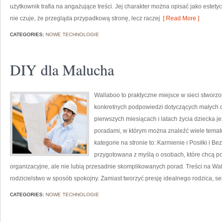
użytkownik trafia na angażujące treści. Jej charakter można opisać jako estety
nie czuje, że przegląda przypadkową stronę, lecz raczej
[ Read More ]
CATEGORIES:
NOWE TECHNOLOGIE
DIY dla Malucha
Wallaboo to praktyczne miejsce w sieci stworzo
konkretnych podpowiedzi dotyczących małych dz
pierwszych miesiącach i latach życia dziecka j
poradami, w którym można znaleźć wiele tema
kategorie na stronie to: Karmienie i Posiłki i B
przygotowana z myślą o osobach, które chcą 
organizacyjne, ale nie lubią przesadnie skomplikowanych porad. Treści na W
rodzicielstwo w sposób spokojny. Zamiast tworzyć presję idealnego rodzica, 
CATEGORIES:
NOWE TECHNOLOGIE