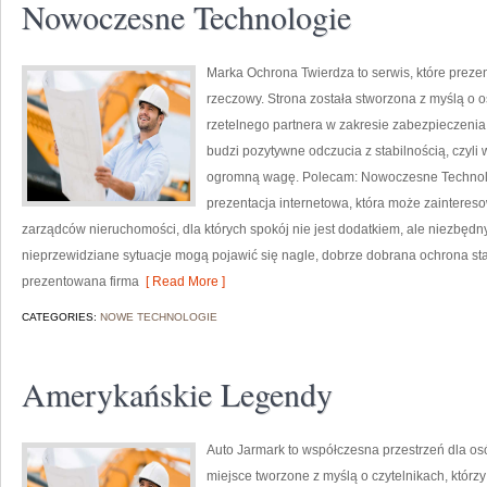
Nowoczesne Technologie
Marka Ochrona Twierdza to serwis, które preze
rzeczowy. Strona została stworzona z myślą o os
rzetelnego partnera w zakresie zabezpieczeni
budzi pozytywne odczucia z stabilnością, czyli
ogromną wagę. Polecam: Nowoczesne Technolog
prezentacja internetowa, która może zainteres
zarządców nieruchomości, dla których spokój nie jest dodatkiem, ale niezbęd
nieprzewidziane sytuacje mogą pojawić się nagle, dobrze dobrana ochrona st
prezentowana firma
[ Read More ]
CATEGORIES:
NOWE TECHNOLOGIE
Amerykańskie Legendy
Auto Jarmark to współczesna przestrzeń dla osób
miejsce tworzone z myślą o czytelnikach, któr