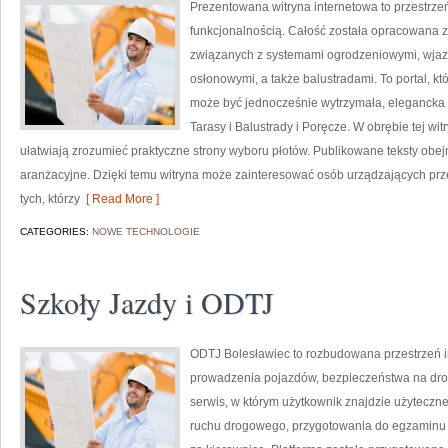
Prezentowana witryna internetowa to przestrzeń
funkcjonalnością. Całość została opracowana z
związanych z systemami ogrodzeniowymi, wjazd
osłonowymi, a także balustradami. To portal, kt
może być jednocześnie wytrzymała, elegancka i
Tarasy i Balustrady i Poręcze. W obrębie tej witr
ułatwiają zrozumieć praktyczne strony wyboru płotów. Publikowane teksty obejm
aranżacyjne. Dzięki temu witryna może zainteresować osób urządzających prz
tych, którzy
[ Read More ]
CATEGORIES:
NOWE TECHNOLOGIE
Szkoły Jazdy i ODTJ
ODTJ Bolesławiec to rozbudowana przestrzeń i
prowadzenia pojazdów, bezpieczeństwa na dro
serwis, w którym użytkownik znajdzie użyteczn
ruchu drogowego, przygotowania do egzaminu k