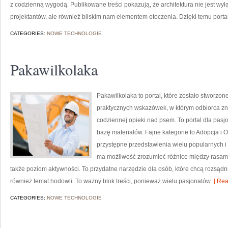
z codzienną wygodą. Publikowane treści pokazują, że architektura nie jest 
projektantów, ale również bliskim nam elementem otoczenia. Dzięki temu portal
CATEGORIES:
NOWE TECHNOLOGIE
Pakawilkolaka
Pakawilkolaka to portal, które zostało stworzone
praktycznych wskazówek, w którym odbiorca zna
codziennej opieki nad psem. To portal dla pasj
bazę materiałów. Fajne kategorie to Adopcja i 
przystępne przedstawienia wielu popularnych i
ma możliwość zrozumieć różnice między rasami
także poziom aktywności. To przydatne narzędzie dla osób, które chcą rozsąd
również temat hodowli. To ważny blok treści, ponieważ wielu pasjonatów
[ Rea
CATEGORIES:
NOWE TECHNOLOGIE