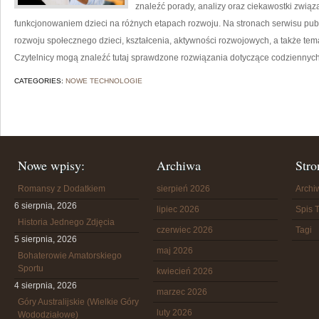
znaleźć porady, analizy oraz ciekawostki zwi
funkcjonowaniem dzieci na różnych etapach rozwoju. Na stronach serwisu pu
rozwoju społecznego dzieci, kształcenia, aktywności rozwojowych, a także te
Czytelnicy mogą znaleźć tutaj sprawdzone rozwiązania dotyczące codziennyc
CATEGORIES:
NOWE TECHNOLOGIE
Nowe wpisy:
Archiwa
Stro
Romansy z Dodatkiem
sierpień 2026
Arch
6 sierpnia, 2026
lipiec 2026
Spis T
Historia Jednego Zdjęcia
czerwiec 2026
Tagi
5 sierpnia, 2026
maj 2026
Bohaterowie Amatorskiego
Sportu
kwiecień 2026
4 sierpnia, 2026
marzec 2026
Góry Australijskie (Wielkie Góry
luty 2026
Wododziałowe)