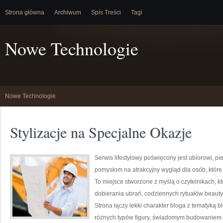
Strona główna
Archiwum
Spis Treści
Tagi
Nowe Technologie
Nowe Technologie
Stylizacje na Specjalne Okazje
Serwis lifestylowy poświęcony jest ubiorowi, p
pomysłom na atrakcyjny wygląd dla osób, które 
To miejsce stworzone z myślą o czytelnikach, k
dobierania ubrań, codziennych rytuałów beaut
Strona łączy lekki charakter bloga z tematyką bl
różnych typów figury, świadomym budowaniem 