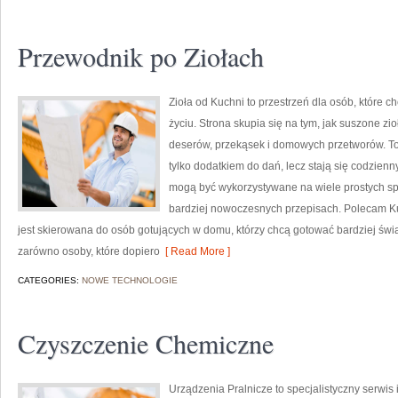
Przewodnik po Ziołach
Zioła od Kuchni to przestrzeń dla osób, które c
życiu. Strona skupia się na tym, jak suszone z
deserów, przekąsek i domowych przetworów. To 
tylko dodatkiem do dań, lecz stają się codzie
mogą być wykorzystywane na wiele prostych spo
bardziej nowoczesnych przepisach. Polecam Ku
jest skierowana do osób gotujących w domu, którzy chcą gotować bardziej św
zarówno osoby, które dopiero
[ Read More ]
CATEGORIES:
NOWE TECHNOLOGIE
Czyszczenie Chemiczne
Urządzenia Pralnicze to specjalistyczny serwi